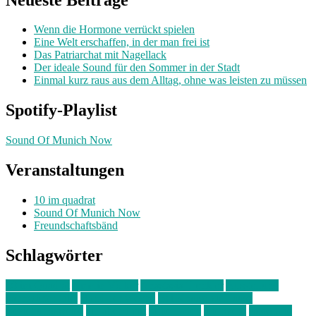
Wenn die Hormone verrückt spielen
Eine Welt erschaffen, in der man frei ist
Das Patriarchat mit Nagellack
Der ideale Sound für den Sommer in der Stadt
Einmal kurz raus aus dem Alltag, ohne was leisten zu müssen
Spotify-Playlist
Sound Of Munich Now
Veranstaltungen
10 im quadrat
Sound Of Munich Now
Freundschaftsbänd
Schlagwörter
10 im Quadrat
Amelie Völker
Anastasia Trenkler
Ausstellung
bahnwärter thiel
Band der Woche
Bei Krause zu Hause
Beziehungsweise
ein abend mit
farbenladen
feierwerk
fotografie