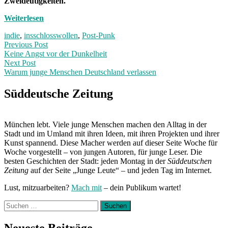
Zweideutigkeiten.
Weiterlesen
indie
,
insschlosswollen
,
Post-Punk
Post
Previous
Previous Post
post:
Keine Angst vor der Dunkelheit
navigation
Next Post
Warum junge Menschen Deutschland verlassen
Next
Post:
Süddeutsche Zeitung
München lebt. Viele junge Menschen machen den Alltag in der
Stadt und im Umland mit ihren Ideen, mit ihren Projekten und ihrer
Kunst spannend. Diese Macher werden auf dieser Seite Woche für
Woche vorgestellt – von jungen Autoren, für junge Leser. Die
besten Geschichten der Stadt: jeden Montag in der
Süddeutschen
Zeitung
auf der Seite „Junge Leute“ – und jeden Tag im Internet.
Lust, mitzuarbeiten?
Mach mit
– dein Publikum wartet!
Suchen
nach:
Neueste Beiträge