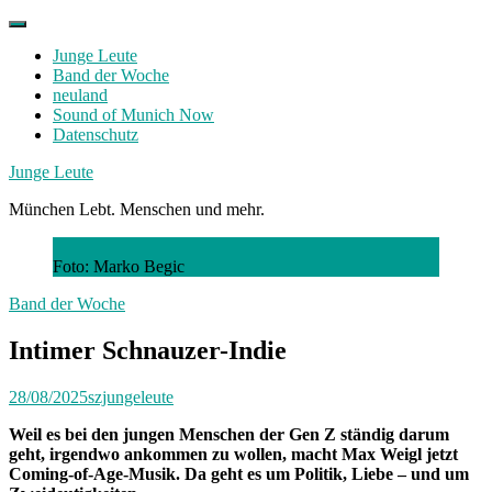
Skip
to
Junge Leute
content
Band der Woche
neuland
Sound of Munich Now
Datenschutz
Facebook
Twitter
Instagram
Junge Leute
München Lebt. Menschen und mehr.
Foto: Marko Begic
Band der Woche
Intimer Schnauzer-Indie
28/08/2025
szjungeleute
Weil es bei den jungen Menschen der Gen Z ständig darum
geht, irgendwo ankommen zu wollen, macht Max Weigl jetzt
Coming-of-Age-Musik. Da geht es um Politik, Liebe – und um