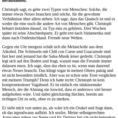
herausfinden.
Christoph sagt, es gebe zwei Typen von Menschen: Solche, die
immer etwas Neues brauchen und solche, für die gewohnte
Verhältnisse über allem stehen. Ich sage, dass das Quatsch ist und es
weder die eine noch die andere Art von Menschen gibt. Christoph
beharrt trotzdem darauf, zu Typ eins zu gehören. Drei Wochen
später ist seine Abschiedsparty. Er geht erst nach Südamerika und
dann nach Ostdeutschland. Fremde neue Welten.
Gegen ein Uhr morgens schält sich die Melancholie aus dem
Alkohol. Die Schüsseln mit Chili con Carne und Guacamole sind
fast leer und jemand hat die Salsa-Musik leiser gedreht. Christoph
legt sich auf den Boden und fragt, warum man die Freunde immer
dalassen muss. Ich sage, dass das eben so ist, wenn man dauernd
etwas Neues braucht. Das klingt sogar in meinen Ohren patzig und
ist nicht besonders tröstlich. Aber was ist schon sein Trost verglichen
mit meinem Triumph? Denn ich hatte recht: Christoph ist kein
kompromissloser Vagabund. Er ist einfach ein stinknormaler
Mensch, der die Ahnung nie loswird, dass er anderswo viel besser
aufgehoben wäre. Und dabei gleichzeitig fürchtet, bereits am
richtigen Ort zu sein, ohne es zu merken.
Er sieht mich von unten an, als wäre ich ein Orakel und fragt dann,
ob das irgendwann aufhört. Ich seufze. Meine selbstgerechten
Antworten gehen zur Neige und für Tiefsinn bin ich nicht betrunken