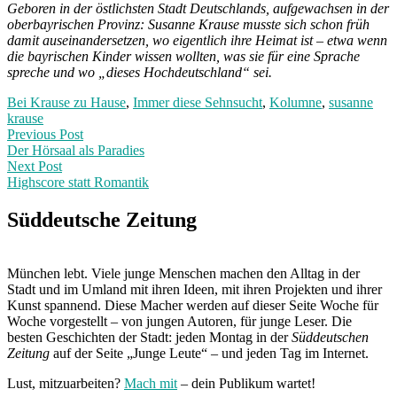
Geboren in der östlichsten Stadt Deutschlands, aufgewachsen in der
oberbayrischen Provinz: Susanne Krause musste sich schon früh
damit auseinandersetzen, wo eigentlich ihre Heimat ist – etwa wenn
die bayrischen Kinder wissen wollten, was sie für eine Sprache
spreche und wo „dieses Hochdeutschland“ sei.
Bei Krause zu Hause
,
Immer diese Sehnsucht
,
Kolumne
,
susanne
krause
Post
Previous
Previous Post
post:
Der Hörsaal als Paradies
navigation
Next Post
Highscore statt Romantik
Next
Post:
Süddeutsche Zeitung
München lebt. Viele junge Menschen machen den Alltag in der
Stadt und im Umland mit ihren Ideen, mit ihren Projekten und ihrer
Kunst spannend. Diese Macher werden auf dieser Seite Woche für
Woche vorgestellt – von jungen Autoren, für junge Leser. Die
besten Geschichten der Stadt: jeden Montag in der
Süddeutschen
Zeitung
auf der Seite „Junge Leute“ – und jeden Tag im Internet.
Lust, mitzuarbeiten?
Mach mit
– dein Publikum wartet!