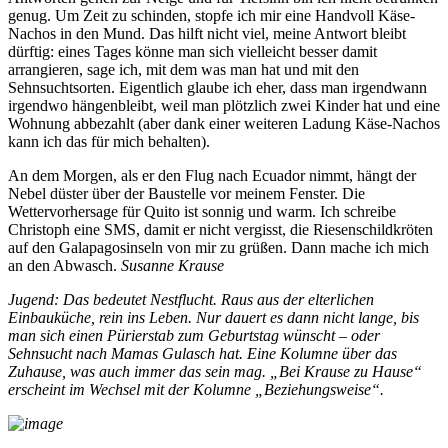
genug. Um Zeit zu schinden, stopfe ich mir eine Handvoll Käse-
Nachos in den Mund. Das hilft nicht viel, meine Antwort bleibt
dürftig: eines Tages könne man sich vielleicht besser damit
arrangieren, sage ich, mit dem was man hat und mit den
Sehnsuchtsorten. Eigentlich glaube ich eher, dass man irgendwann
irgendwo hängenbleibt, weil man plötzlich zwei Kinder hat und eine
Wohnung abbezahlt (aber dank einer weiteren Ladung Käse-Nachos
kann ich das für mich behalten).
An dem Morgen, als er den Flug nach Ecuador nimmt, hängt der
Nebel düster über der Baustelle vor meinem Fenster. Die
Wettervorhersage für Quito ist sonnig und warm. Ich schreibe
Christoph eine SMS, damit er nicht vergisst, die Riesenschildkröten
auf den Galapagosinseln von mir zu grüßen. Dann mache ich mich
an den Abwasch.
Susanne Krause
Jugend: Das bedeutet Nestflucht. Raus aus der elterlichen
Einbauküche, rein ins Leben. Nur dauert es dann nicht lange, bis
man sich einen Pürierstab zum Geburtstag wünscht – oder
Sehnsucht nach Mamas Gulasch hat. Eine Kolumne über das
Zuhause, was auch immer das sein mag. „Bei Krause zu Hause“
erscheint im Wechsel mit der Kolumne „Beziehungsweise“.