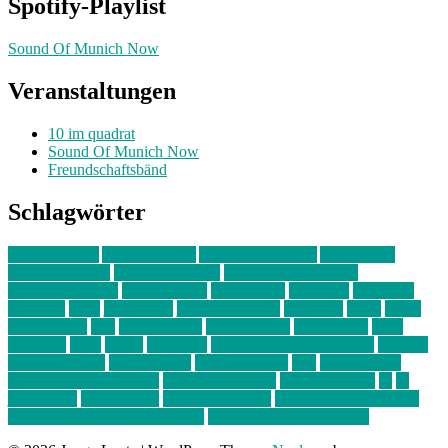
Spotify-Playlist
Sound Of Munich Now
Veranstaltungen
10 im quadrat
Sound Of Munich Now
Freundschaftsbänd
Schlagwörter
10 im Quadrat
Amelie Völker
Anastasia Trenkler
Ausstellung
bahnwärter thiel
Band der Woche
Bei Krause zu Hause
Beziehungsweise
ein abend mit
farbenladen
feierwerk
fotografie
Hip-Hop
indie
junge leute
junges münchen
Kolumne
kunst
Liebe
Lisi Wasmer
lmu
lost weekend
Louis Seibert
Max Fluder
mein
münchen
milla
musik
München
Münchens junge Kreative
neuland
ornella cosenza
Partnerschaft
Philipp Kreiter
pop
Rita Argauer
Sound Of Munich Now
Stefanie Witterauf
susanne krause
sz
sz
junge leute
szjungeleute
theresa parstorfer
Von Freitag bis Freitag
von freitag bis freitag münchen
Zeichen der Freundschaft