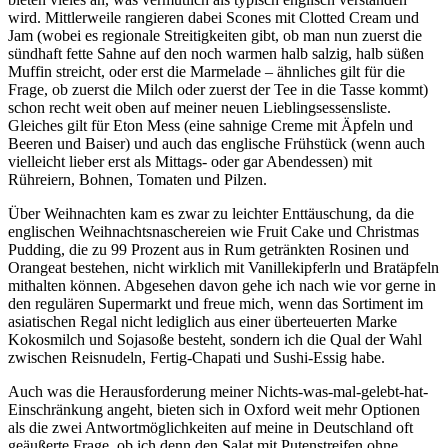
wird. Mittlerweile rangieren dabei Scones mit Clotted Cream und
Jam (wobei es regionale Streitigkeiten gibt, ob man nun zuerst die
sündhaft fette Sahne auf den noch warmen halb salzig, halb süßen
Muffin streicht, oder erst die Marmelade – ähnliches gilt für die
Frage, ob zuerst die Milch oder zuerst der Tee in die Tasse kommt)
schon recht weit oben auf meiner neuen Lieblingsessensliste.
Gleiches gilt für Eton Mess (eine sahnige Creme mit Äpfeln und
Beeren und Baiser) und auch das englische Frühstück (wenn auch
vielleicht lieber erst als Mittags- oder gar Abendessen) mit
Rühreiern, Bohnen, Tomaten und Pilzen.
Über Weihnachten kam es zwar zu leichter Enttäuschung, da die
englischen Weihnachtsnaschereien wie Fruit Cake und Christmas
Pudding, die zu 99 Prozent aus in Rum getränkten Rosinen und
Orangeat bestehen, nicht wirklich mit Vanillekipferln und Bratäpfeln
mithalten können. Abgesehen davon gehe ich nach wie vor gerne in
den regulären Supermarkt und freue mich, wenn das Sortiment im
asiatischen Regal nicht lediglich aus einer überteuerten Marke
Kokosmilch und Sojasoße besteht, sondern ich die Qual der Wahl
zwischen Reisnudeln, Fertig-Chapati und Sushi-Essig habe.
Auch was die Herausforderung meiner Nichts-was-mal-gelebt-hat-
Einschränkung angeht, bieten sich in Oxford weit mehr Optionen
als die zwei Antwortmöglichkeiten auf meine in Deutschland oft
geäußerte Frage, ob ich denn den Salat mit Putenstreifen ohne