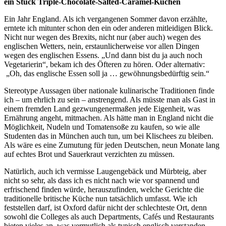
ein Stück Triple-Chocolate-Salted-Caramel-Kuchen
Ein Jahr England. Als ich vergangenen Sommer davon erzählte,
erntete ich mitunter schon den ein oder anderen mitleidigen Blick.
Nicht nur wegen des Brexits, nicht nur (aber auch) wegen des
englischen Wetters, nein, erstaunlicherweise vor allen Dingen
wegen des englischen Essens. „Und dann bist du ja auch noch
Vegetarierin“, bekam ich des Öfteren zu hören. Oder alternativ:
„Oh, das englische Essen soll ja … gewöhnungsbedürftig sein.“
Stereotype Aussagen über nationale kulinarische Traditionen finde
ich – um ehrlich zu sein – anstrengend. Als müsste man als Gast in
einem fremden Land gezwungenermaßen jede Eigenheit, was
Ernährung angeht, mitmachen. Als hätte man in England nicht die
Möglichkeit, Nudeln und Tomatensoße zu kaufen, so wie alle
Studenten das in München auch tun, um bei Klischees zu bleiben.
Als wäre es eine Zumutung für jeden Deutschen, neun Monate lang
auf echtes Brot und Sauerkraut verzichten zu müssen.
Natürlich, auch ich vermisse Laugengebäck und Mürbteig, aber
nicht so sehr, als dass ich es nicht nach wie vor spannend und
erfrischend finden würde, herauszufinden, welche Gerichte die
traditionelle britische Küche nun tatsächlich umfasst. Wie ich
feststellen darf, ist Oxford dafür nicht der schlechteste Ort, denn
sowohl die Colleges als auch Departments, Cafés und Restaurants
bieten vieles an, was vermutlich als typisch englisch verstanden