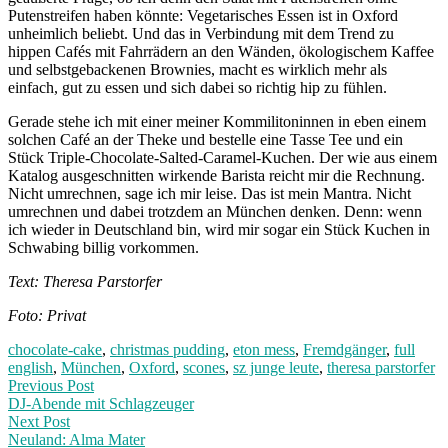
Putenstreifen haben könnte: Vegetarisches Essen ist in Oxford
unheimlich beliebt. Und das in Verbindung mit dem Trend zu
hippen Cafés mit Fahrrädern an den Wänden, ökologischem Kaffee
und selbstgebackenen Brownies, macht es wirklich mehr als
einfach, gut zu essen und sich dabei so richtig hip zu fühlen.
Gerade stehe ich mit einer meiner Kommilitoninnen in eben einem
solchen Café an der Theke und bestelle eine Tasse Tee und ein
Stück Triple-Chocolate-Salted-Caramel-Kuchen. Der wie aus einem
Katalog ausgeschnitten wirkende Barista reicht mir die Rechnung.
Nicht umrechnen, sage ich mir leise. Das ist mein Mantra. Nicht
umrechnen und dabei trotzdem an München denken. Denn: wenn
ich wieder in Deutschland bin, wird mir sogar ein Stück Kuchen in
Schwabing billig vorkommen.
Text: Theresa Parstorfer
Foto: Privat
chocolate-cake
,
christmas pudding
,
eton mess
,
Fremdgänger
,
full
english
,
München
,
Oxford
,
scones
,
sz junge leute
,
theresa parstorfer
Post
Previous
Previous Post
post:
DJ-Abende mit Schlagzeuger
navigation
Next Post
Neuland: Alma Mater