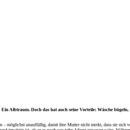
. Ein Albtraum. Doch das hat auch seine Vorteile: Wäsche bügeln,
– möglichst unauffällig, damit ihre Mutter nicht merkt, dass sie sich
Grund irrwitzig ist, als er es noch vor zehn Jahren gewesen wäre. Wäh