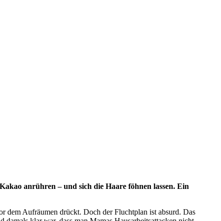
 Kakao anrühren – und sich die Haare föhnen lassen. Ein
 vor dem Aufräumen drückt. Doch der Fluchtplan ist absurd. Das
rend damals klar war, dass man Mamas Hausarbeitsattacken nicht