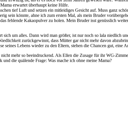
. Mama erwartet überhaupt keine Hilfe.
chen tief Luft und setzen ein mitleidiges Gesicht auf. Muss ganz schö
chwierig sein könnte, ahne ich zum ersten Mal, als mein Bruder vorübe
as fehlende Kakaopulver zu holen. Mein Bruder isst genüsslich weiter.
t sich um alles. Dann wird man größer, ist nur noch so lala niedlich 
e Niedlichkeit zurückgewinnt, dass Mütter gar nicht mehr davon abzub
hase seines Lebens wieder zu den Eltern, stehen die Chancen gut, eine Ar
r nicht mehr so beeindruckend. Als Ellen die Zusage für ihr WG-Zimm
hock und die quälende Frage: Was mache ich ohne meine Mama?