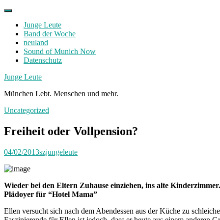
Skip
to
Junge Leute
content
Band der Woche
neuland
Sound of Munich Now
Datenschutz
Facebook
Twitter
Instagram
Junge Leute
München Lebt. Menschen und mehr.
Uncategorized
Freiheit oder Vollpension?
04/02/2013
szjungeleute
Wieder bei den Eltern Zuhause einziehen, ins alte Kinderzimmer
Plädoyer für “Hotel Mama”
Ellen versucht sich nach dem Abendessen aus der Küche zu schleichen 
Faszinierende für Ellen ist jedoch, dass er heute aus einem anderen 