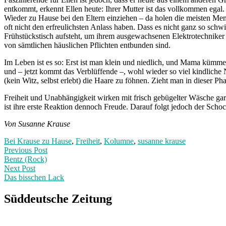
entkommt, erkennt Ellen heute: Ihrer Mutter ist das vollkommen egal
Wieder zu Hause bei den Eltern einziehen – da holen die meisten Mens
oft nicht den erfreulichsten Anlass haben. Dass es nicht ganz so s
Frühstückstisch aufsteht, um ihrem ausgewachsenen Elektrotechniker d
von sämtlichen häuslichen Pflichten entbunden sind.
Im Leben ist es so: Erst ist man klein und niedlich, und Mama kümmer
und – jetzt kommt das Verblüffende –, wohl wieder so viel kindlich
(kein Witz, selbst erlebt) die Haare zu föhnen. Zieht man in dieser P
Freiheit und Unabhängigkeit wirken mit frisch gebügelter Wäsche ga
ist ihre erste Reaktion dennoch Freude. Darauf folgt jedoch der Sc
Von Susanne Krause
Bei Krause zu Hause
,
Freiheit
,
Kolumne
,
susanne krause
Post
Previous
Previous Post
post:
Bentz (Rock)
navigation
Next Post
Das bisschen Lack
Next
Post:
Süddeutsche Zeitung