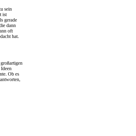
zu sein
 ist
ls gerade
 die dann
ann oft
dacht hat.
 großartigen
 Ideen
nte. Ob es
eantworten,