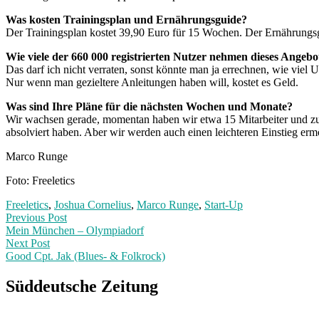
Was kosten Trainingsplan und Ernährungsguide?
Der Trainingsplan kostet 39,90 Euro für 15 Wochen. Der Ernährungs
Wie viele der 660 000 registrierten Nutzer nehmen dieses Angeb
Das darf ich nicht verraten, sonst könnte man ja errechnen, wie viel
Nur wenn man gezieltere Anleitungen haben will, kostet es Geld.
Was sind Ihre Pläne für die nächsten Wochen und Monate?
Wir wachsen gerade, momentan haben wir etwa 15 Mitarbeiter und zus
absolviert haben. Aber wir werden auch einen leichteren Einstieg erm
Marco Runge
Foto: Freeletics
Freeletics
,
Joshua Cornelius
,
Marco Runge
,
Start-Up
Post
Previous
Previous Post
post:
Mein München – Olympiadorf
navigation
Next Post
Good Cpt. Jak (Blues- & Folkrock)
Next
Post:
Süddeutsche Zeitung