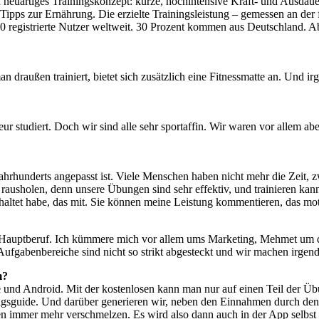
ein neuartiges Trainingskonzept: kurze, hochintensive Kraft- und Ausd
d Tipps zur Ernährung. Die erzielte Trainingsleistung – gemessen an der
 registrierte Nutzer weltweit. 30 Prozent kommen aus Deutschland. Ab
man draußen trainiert, bietet sich zusätzlich eine Fitnessmatte an. 
tudiert. Doch wir sind alle sehr sportaffin. Wir waren vor allem aber 
Jahrhunderts angepasst ist. Viele Menschen haben nicht mehr die Zeit, 
ausholen, denn unsere Übungen sind sehr effektiv, und trainieren ka
haltet habe, das mit. Sie können meine Leistung kommentieren, das mot
ser Hauptberuf. Ich kümmere mich vor allem ums Marketing, Mehmet um 
Aufgabenbereiche sind nicht so strikt abgesteckt und wir machen irge
m?
e und Android. Mit der kostenlosen kann man nur auf einen Teil der Übu
ngsguide. Und darüber generieren wir, neben den Einnahmen durch den
 immer mehr verschmelzen. Es wird also dann auch in der App selbst 