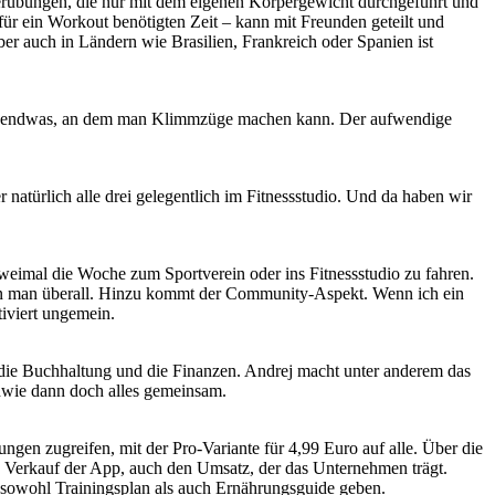
auerübungen, die nur mit dem eigenen Körpergewicht durchgeführt und
 für ein Workout benötigten Zeit – kann mit Freunden geteilt und
er auch in Ländern wie Brasilien, Frankreich oder Spanien ist
Und irgendwas, an dem man Klimmzüge machen kann. Der aufwendige
natürlich alle drei gelegentlich im Fitnessstudio. Und da haben wir
zweimal die Woche zum Sportverein oder ins Fitnessstudio zu fahren.
nn man überall. Hinzu kommt der Community-Aspekt. Wenn ich ein
iviert ungemein.
die Buchhaltung und die Finanzen. Andrej macht unter anderem das
ndwie dann doch alles gemeinsam.
ngen zugreifen, mit der Pro-Variante für 4,99 Euro auf alle. Über die
 Verkauf der App, auch den Umsatz, der das Unternehmen trägt.
sowohl Trainingsplan als auch Ernährungsguide geben.