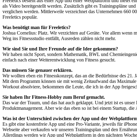
Freeletics besteht aus einer App und einer Webplattform und bietet 
als Video bereitgestellt werden. Zusätzlich gibt es Trainingspläne un
verglichen werden. Mittlerweile verzeichnet das Unternehmen 660 000
Freeletics populär.
Was benötigt man für Freeletics?
Joshua Cornelius: Platz. Wir verzichten auf Geräte. Vor allem wenn 
Weg ins Fitnessstudio entfällt, Ausreden zählen nicht mehr.
Wie sind Sie und Ihre Freunde auf die Idee gekommen?
Wir haben nicht Sport, sondern Mathematik, BWL und Chemieingenieur s
einfach nach einer Weiterentwicklung von Fitness gesucht.
Das müssen Sie genauer erklären.
Wir wollten eben ein Fitnesskonzept, das an die Bedürfnisse des 21. 
Mit dem Programm können sie mit wenig Zeitaufwand das Maximale r
Workout absolviere, bekommen die Leute, die ich in der App freigesc
Sie haben Ihr Fitness-Hobby zum Beruf gemacht.
Das war der Traum, und das hat auch geklappt. Und jetzt ist es un
Produktmanagement. Aber wie das eben so ist bei einem Startup, die 
Was ist der Unterschied zwischen der App und der Webplattfor
Es gibt eine kostenfreie App und eine Pro-Variante, jeweils für iPhon
Webseite aber verkaufen wir unseren Trainingsplan und den Ernähru
Allerdings werden wir App und Webplattform in den nächsten Wochen