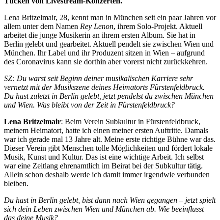
Tücken von Livestream-Konzerten.
Lena Britzelmair, 28, kennt man in München seit ein paar Jahren vor
allem unter dem Namen
Rey Lenon
, ihrem Solo-Projekt. Aktuell
arbeitet die junge Musikerin an ihrem ersten Album. Sie hat in
Berlin gelebt und gearbeitet. Aktuell pendelt sie zwischen Wien und
München. Ihr Label und ihr Produzent sitzen in Wien – aufgrund
des Coronavirus kann sie dorthin aber vorerst nicht zurückkehren.
SZ: Du warst seit Beginn deiner musikalischen Karriere sehr
vernetzt mit der Musikszene deines Heimatorts Fürstenfeldbruck.
Du hast zuletzt in Berlin gelebt, jetzt pendelst du zwischen München
und Wien. Was bleibt von der Zeit in Fürstenfeldbruck?
Lena Britzelmair
: Beim Verein Subkultur in Fürstenfeldbruck,
meinem Heimatort, hatte ich einen meiner ersten Auftritte. Damals
war ich gerade mal 13 Jahre alt. Meine erste richtige Bühne war das.
Dieser Verein gibt Menschen tolle Möglichkeiten und fördert lokale
Musik, Kunst und Kultur. Das ist eine wichtige Arbeit. Ich selbst
war eine Zeitlang ehrenamtlich im Beirat bei der Subkultur tätig.
Allein schon deshalb werde ich damit immer irgendwie verbunden
bleiben.
Du hast in Berlin gelebt, bist dann nach Wien gegangen – jetzt spielt
sich dein Leben zwischen Wien und München ab. Wie beeinflusst
das deine Musik?