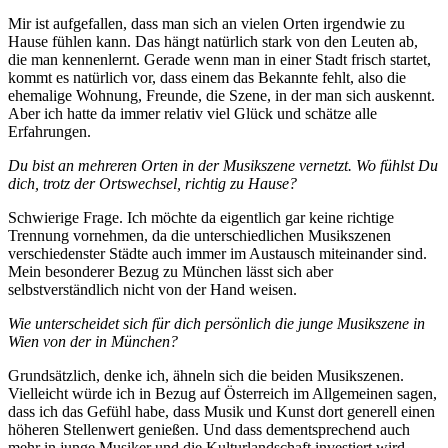
Mir ist aufgefallen, dass man sich an vielen Orten irgendwie zu
Hause fühlen kann. Das hängt natürlich stark von den Leuten ab,
die man kennenlernt. Gerade wenn man in einer Stadt frisch startet,
kommt es natürlich vor, dass einem das Bekannte fehlt, also die
ehemalige Wohnung, Freunde, die Szene, in der man sich auskennt.
Aber ich hatte da immer relativ viel Glück und schätze alle
Erfahrungen.
Du bist an mehreren Orten in der Musikszene vernetzt. Wo fühlst Du
dich, trotz der Ortswechsel, richtig zu Hause?
Schwierige Frage. Ich möchte da eigentlich gar keine richtige
Trennung vornehmen, da die unterschiedlichen Musikszenen
verschiedenster Städte auch immer im Austausch miteinander sind.
Mein besonderer Bezug zu München lässt sich aber
selbstverständlich nicht von der Hand weisen.
Wie unterscheidet sich für dich persönlich die junge Musikszene in
Wien von der in München?
Grundsätzlich, denke ich, ähneln sich die beiden Musikszenen.
Vielleicht würde ich in Bezug auf Österreich im Allgemeinen sagen,
dass ich das Gefühl habe, dass Musik und Kunst dort generell einen
höheren Stellenwert genießen. Und dass dementsprechend auch
mehr in junge Musiker und die Kulturlandschaft investiert wird,