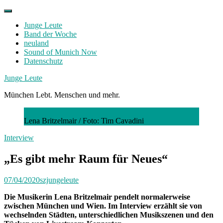
Skip
to
Junge Leute
content
Band der Woche
neuland
Sound of Munich Now
Datenschutz
Facebook
Twitter
Instagram
Junge Leute
München Lebt. Menschen und mehr.
Lena Britzelmair /
Foto: Tim Cavadini
Interview
„Es gibt mehr Raum für Neues“
07/04/2020
szjungeleute
Die Musikerin Lena Britzelmair pendelt normalerweise
zwischen München und Wien. Im Interview erzählt sie von
wechselnden Städten, unterschiedlichen Musikszenen und den