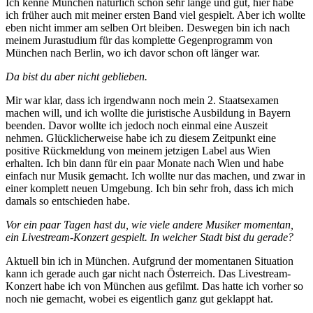
Ich kenne München natürlich schon sehr lange und gut, hier habe
ich früher auch mit meiner ersten Band viel gespielt. Aber ich wollte
eben nicht immer am selben Ort bleiben. Deswegen bin ich nach
meinem Jurastudium für das komplette Gegenprogramm von
München nach Berlin, wo ich davor schon oft länger war.
Da bist du aber nicht geblieben.
Mir war klar, dass ich irgendwann noch mein 2. Staatsexamen
machen will, und ich wollte die juristische Ausbildung in Bayern
beenden. Davor wollte ich jedoch noch einmal eine Auszeit
nehmen. Glücklicherweise habe ich zu diesem Zeitpunkt eine
positive Rückmeldung von meinem jetzigen Label aus Wien
erhalten. Ich bin dann für ein paar Monate nach Wien und habe
einfach nur Musik gemacht. Ich wollte nur das machen, und zwar in
einer komplett neuen Umgebung. Ich bin sehr froh, dass ich mich
damals so entschieden habe.
Vor ein paar Tagen hast du, wie viele andere Musiker momentan,
ein Livestream-Konzert gespielt. In welcher Stadt bist du gerade?
Aktuell bin ich in München. Aufgrund der momentanen Situation
kann ich gerade auch gar nicht nach Österreich. Das Livestream-
Konzert habe ich von München aus gefilmt. Das hatte ich vorher so
noch nie gemacht, wobei es eigentlich ganz gut geklappt hat.