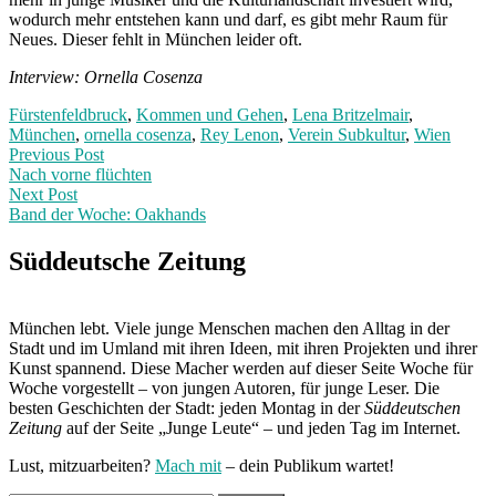
wodurch mehr entstehen kann und darf, es gibt mehr Raum für
Neues. Dieser fehlt in München leider oft.
Interview: Ornella Cosenza
Fürstenfeldbruck
,
Kommen und Gehen
,
Lena Britzelmair
,
München
,
ornella cosenza
,
Rey Lenon
,
Verein Subkultur
,
Wien
Post
Previous
Previous Post
post:
Nach vorne flüchten
navigation
Next Post
Band der Woche: Oakhands
Next
Post:
Süddeutsche Zeitung
München lebt. Viele junge Menschen machen den Alltag in der
Stadt und im Umland mit ihren Ideen, mit ihren Projekten und ihrer
Kunst spannend. Diese Macher werden auf dieser Seite Woche für
Woche vorgestellt – von jungen Autoren, für junge Leser. Die
besten Geschichten der Stadt: jeden Montag in der
Süddeutschen
Zeitung
auf der Seite „Junge Leute“ – und jeden Tag im Internet.
Lust, mitzuarbeiten?
Mach mit
– dein Publikum wartet!