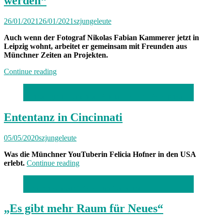
werden“
26/01/2021
26/01/2021
szjungeleute
Auch wenn der Fotograf Nikolas Fabian Kammerer jetzt in
Leipzig wohnt, arbeitet er gemeinsam mit Freunden aus
Münchner Zeiten an Projekten.
„„Es
Continue reading
sollte
nicht
German girl in America: Felicia Hofner
/ Foto: privat
so
ein
Betroffenheitsding
Ententanz in Cincinnati
werden““
05/05/2020
szjungeleute
Was die Münchner YouTuberin Felicia Hofner in den USA
„Ententanz
erlebt.
Continue reading
in
Cincinnati“
Lena Britzelmair /
Foto: Tim Cavadini
„Es gibt mehr Raum für Neues“