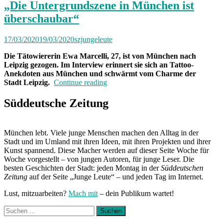
Ich
„Die Untergrundszene in München ist
werde
überschaubar“
hier
wohl
weniger
17/03/2020
19/03/2020
szjungeleute
auffallen““
Die Tätowiererin Ewa Marcelli, 27, ist von München nach
Leipzig gezogen. Im Interview erinnert sie sich an Tattoo-
Anekdoten aus München und schwärmt vom Charme der
„„Die
Stadt Leipzig.
Continue reading
Untergrundszene
in
Süddeutsche Zeitung
München
ist
überschaubar““
München lebt. Viele junge Menschen machen den Alltag in der
Stadt und im Umland mit ihren Ideen, mit ihren Projekten und ihrer
Kunst spannend. Diese Macher werden auf dieser Seite Woche für
Woche vorgestellt – von jungen Autoren, für junge Leser. Die
besten Geschichten der Stadt: jeden Montag in der
Süddeutschen
Zeitung
auf der Seite „Junge Leute“ – und jeden Tag im Internet.
Lust, mitzuarbeiten?
Mach mit
– dein Publikum wartet!
Suchen
nach: