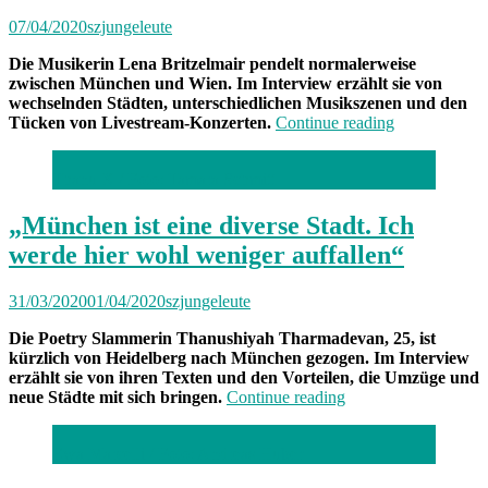
07/04/2020
szjungeleute
Die Musikerin Lena Britzelmair pendelt normalerweise
zwischen München und Wien. Im Interview erzählt sie von
wechselnden Städten, unterschiedlichen Musikszenen und den
„„Es
Tücken von Livestream-Konzerten.
Continue reading
gibt
mehr
Thanu X /
Foto: Tamara Schmitt
Raum
für
Neues““
„München ist eine diverse Stadt. Ich
werde hier wohl weniger auffallen“
31/03/2020
01/04/2020
szjungeleute
Die Poetry Slammerin Thanushiyah Tharmadevan, 25, ist
kürzlich von Heidelberg nach München gezogen. Im Interview
erzählt sie von ihren Texten und den Vorteilen, die Umzüge und
„„München
neue Städte mit sich bringen.
Continue reading
ist
eine
Ewa Marcelli /
Foto: Andreas Huber
diverse
Stadt.