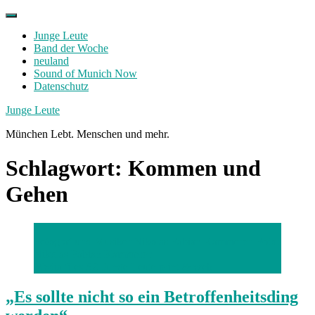
Skip
to
Junge Leute
content
Band der Woche
neuland
Sound of Munich Now
Datenschutz
Facebook
Twitter
Instagram
Junge Leute
München Lebt. Menschen und mehr.
Schlagwort:
Kommen und
Gehen
Fotograf und Musiker Nikolas Fabian Kammerer. Foto:
Nikolas Fabian Kammerer
Media files SZ Junge Leute print & web
„Es sollte nicht so ein Betroffenheitsding