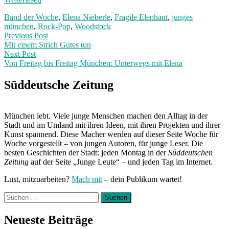
Band der Woche
,
Elena Nieberle
,
Fragile Elephant
,
junges
münchen
,
Rock-Pop
,
Woodstock
Post
Previous
Previous Post
post:
Mit einem Strich Gutes tun
navigation
Next Post
Von Freitag bis Freitag München: Unterwegs mit Elena
Next
Post:
Süddeutsche Zeitung
München lebt. Viele junge Menschen machen den Alltag in der
Stadt und im Umland mit ihren Ideen, mit ihren Projekten und ihrer
Kunst spannend. Diese Macher werden auf dieser Seite Woche für
Woche vorgestellt – von jungen Autoren, für junge Leser. Die
besten Geschichten der Stadt: jeden Montag in der
Süddeutschen
Zeitung
auf der Seite „Junge Leute“ – und jeden Tag im Internet.
Lust, mitzuarbeiten?
Mach mit
– dein Publikum wartet!
Suchen
nach:
Neueste Beiträge