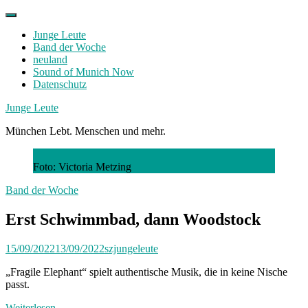
Skip
to
Junge Leute
content
Band der Woche
neuland
Sound of Munich Now
Datenschutz
Facebook
Twitter
Instagram
Junge Leute
München Lebt. Menschen und mehr.
Foto: Victoria Metzing
Band der Woche
Erst Schwimmbad, dann Woodstock
15/09/2022
13/09/2022
szjungeleute
„Fragile Elephant“ spielt authentische Musik, die in keine Nische
passt.
Weiterlesen