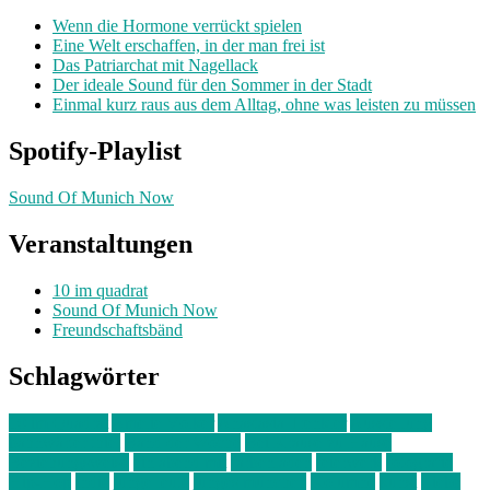
Wenn die Hormone verrückt spielen
Eine Welt erschaffen, in der man frei ist
Das Patriarchat mit Nagellack
Der ideale Sound für den Sommer in der Stadt
Einmal kurz raus aus dem Alltag, ohne was leisten zu müssen
Spotify-Playlist
Sound Of Munich Now
Veranstaltungen
10 im quadrat
Sound Of Munich Now
Freundschaftsbänd
Schlagwörter
10 im Quadrat
Amelie Völker
Anastasia Trenkler
Ausstellung
bahnwärter thiel
Band der Woche
Bei Krause zu Hause
Beziehungsweise
ein abend mit
farbenladen
feierwerk
fotografie
Hip-Hop
indie
junge leute
junges münchen
Kolumne
kunst
Liebe