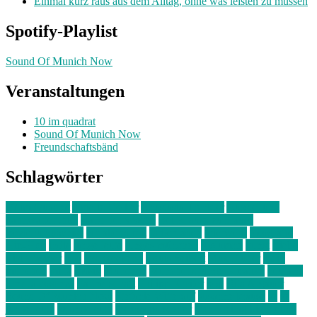
Einmal kurz raus aus dem Alltag, ohne was leisten zu müssen
Spotify-Playlist
Sound Of Munich Now
Veranstaltungen
10 im quadrat
Sound Of Munich Now
Freundschaftsbänd
Schlagwörter
10 im Quadrat
Amelie Völker
Anastasia Trenkler
Ausstellung
bahnwärter thiel
Band der Woche
Bei Krause zu Hause
Beziehungsweise
ein abend mit
farbenladen
feierwerk
fotografie
Hip-Hop
indie
junge leute
junges münchen
Kolumne
kunst
Liebe
Lisi Wasmer
lmu
lost weekend
Louis Seibert
Max Fluder
mein
münchen
milla
musik
München
Münchens junge Kreative
neuland
ornella cosenza
Partnerschaft
Philipp Kreiter
pop
Rita Argauer
Sound Of Munich Now
Stefanie Witterauf
susanne krause
sz
sz
junge leute
szjungeleute
theresa parstorfer
Von Freitag bis Freitag