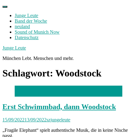
Skip
to
Junge Leute
content
Band der Woche
neuland
Sound of Munich Now
Datenschutz
Facebook
Twitter
Instagram
Junge Leute
München Lebt. Menschen und mehr.
Schlagwort:
Woodstock
Foto: Victoria Metzing
Erst Schwimmbad, dann Woodstock
15/09/2022
13/09/2022
szjungeleute
„Fragile Elephant“ spielt authentische Musik, die in keine Nische
passt.