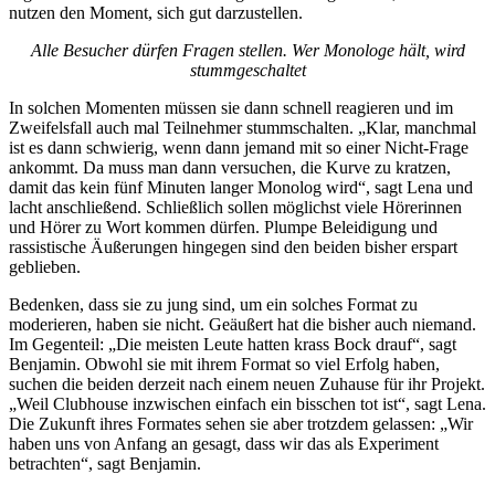
nutzen den Moment, sich gut darzustellen.
Alle Besucher dürfen Fragen stellen. Wer Monologe hält, wird
stummgeschaltet
In solchen Momenten müssen sie dann schnell reagieren und im
Zweifelsfall auch mal Teilnehmer stummschalten. „Klar, manchmal
ist es dann schwierig, wenn dann jemand mit so einer Nicht-Frage
ankommt. Da muss man dann versuchen, die Kurve zu kratzen,
damit das kein fünf Minuten langer Monolog wird“, sagt Lena und
lacht anschließend. Schließlich sollen möglichst viele Hörerinnen
und Hörer zu Wort kommen dürfen. Plumpe Beleidigung und
rassistische Äußerungen hingegen sind den beiden bisher erspart
geblieben.
Bedenken, dass sie zu jung sind, um ein solches Format zu
moderieren, haben sie nicht. Geäußert hat die bisher auch niemand.
Im Gegenteil: „Die meisten Leute hatten krass Bock drauf“, sagt
Benjamin. Obwohl sie mit ihrem Format so viel Erfolg haben,
suchen die beiden derzeit nach einem neuen Zuhause für ihr Projekt.
„Weil Clubhouse inzwischen einfach ein bisschen tot ist“, sagt Lena.
Die Zukunft ihres Formates sehen sie aber trotzdem gelassen: „Wir
haben uns von Anfang an gesagt, dass wir das als Experiment
betrachten“, sagt Benjamin.