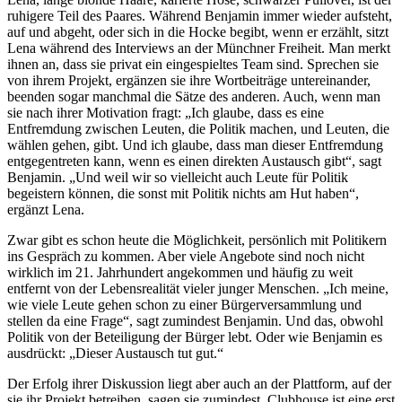
ruhigere Teil des Paares. Während Benjamin immer wieder aufsteht,
auf und abgeht, oder sich in die Hocke begibt, wenn er erzählt, sitzt
Lena während des Interviews an der Münchner Freiheit. Man merkt
ihnen an, dass sie privat ein eingespieltes Team sind. Sprechen sie
von ihrem Projekt, ergänzen sie ihre Wortbeiträge untereinander,
beenden sogar manchmal die Sätze des anderen. Auch, wenn man
sie nach ihrer Motivation fragt: „Ich glaube, dass es eine
Entfremdung zwischen Leuten, die Politik machen, und Leuten, die
wählen gehen, gibt. Und ich glaube, dass man dieser Entfremdung
entgegentreten kann, wenn es einen direkten Austausch gibt“, sagt
Benjamin. „Und weil wir so vielleicht auch Leute für Politik
begeistern können, die sonst mit Politik nichts am Hut haben“,
ergänzt Lena.
Zwar gibt es schon heute die Möglichkeit, persönlich mit Politikern
ins Gespräch zu kommen. Aber viele Angebote sind noch nicht
wirklich im 21. Jahrhundert angekommen und häufig zu weit
entfernt von der Lebensrealität vieler junger Menschen. „Ich meine,
wie viele Leute gehen schon zu einer Bürgerversammlung und
stellen da eine Frage“, sagt zumindest Benjamin. Und das, obwohl
Politik von der Beteiligung der Bürger lebt. Oder wie Benjamin es
ausdrückt: „Dieser Austausch tut gut.“
Der Erfolg ihrer Diskussion liegt aber auch an der Plattform, auf der
sie ihr Projekt betreiben, sagen sie zumindest. Clubhouse ist eine erst