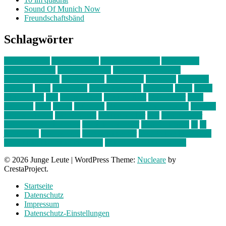
Sound Of Munich Now
Freundschaftsbänd
Schlagwörter
10 im Quadrat
Amelie Völker
Anastasia Trenkler
Ausstellung
bahnwärter thiel
Band der Woche
Bei Krause zu Hause
Beziehungsweise
ein abend mit
farbenladen
feierwerk
fotografie
Hip-Hop
indie
junge leute
junges münchen
Kolumne
kunst
Liebe
Lisi Wasmer
lmu
lost weekend
Louis Seibert
Max Fluder
mein
münchen
milla
musik
München
Münchens junge Kreative
neuland
ornella cosenza
Partnerschaft
Philipp Kreiter
pop
Rita Argauer
Sound Of Munich Now
Stefanie Witterauf
susanne krause
sz
sz
junge leute
szjungeleute
theresa parstorfer
Von Freitag bis Freitag
von freitag bis freitag münchen
Zeichen der Freundschaft
© 2026 Junge Leute
|
WordPress Theme:
Nucleare
by
CrestaProject.
Startseite
Datenschutz
Impressum
Datenschutz-Einstellungen