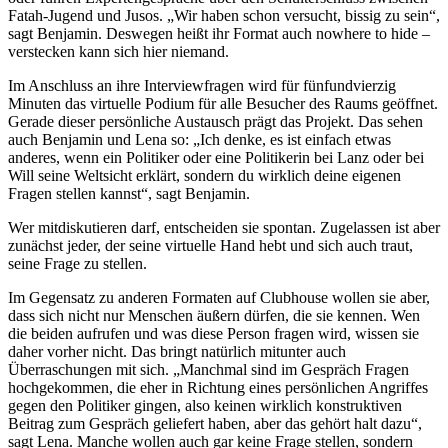
Fatah-Jugend und Jusos. „Wir haben schon versucht, bissig zu sein“,
sagt Benjamin. Deswegen heißt ihr Format auch nowhere to hide –
verstecken kann sich hier niemand.
Im Anschluss an ihre Interviewfragen wird für fünfundvierzig
Minuten das virtuelle Podium für alle Besucher des Raums geöffnet.
Gerade dieser persönliche Austausch prägt das Projekt. Das sehen
auch Benjamin und Lena so: „Ich denke, es ist einfach etwas
anderes, wenn ein Politiker oder eine Politikerin bei Lanz oder bei
Will seine Weltsicht erklärt, sondern du wirklich deine eigenen
Fragen stellen kannst“, sagt Benjamin.
Wer mitdiskutieren darf, entscheiden sie spontan. Zugelassen ist aber
zunächst jeder, der seine virtuelle Hand hebt und sich auch traut,
seine Frage zu stellen.
Im Gegensatz zu anderen Formaten auf Clubhouse wollen sie aber,
dass sich nicht nur Menschen äußern dürfen, die sie kennen. Wen
die beiden aufrufen und was diese Person fragen wird, wissen sie
daher vorher nicht. Das bringt natürlich mitunter auch
Überraschungen mit sich. „Manchmal sind im Gespräch Fragen
hochgekommen, die eher in Richtung eines persönlichen Angriffes
gegen den Politiker gingen, also keinen wirklich konstruktiven
Beitrag zum Gespräch geliefert haben, aber das gehört halt dazu“,
sagt Lena. Manche wollen auch gar keine Frage stellen, sondern