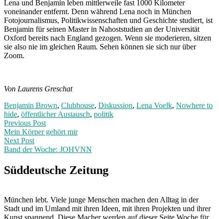
Lena und Benjamin leben mittlerweile fast 1000 Kilometer
voneinander entfernt. Denn während Lena noch in München
Fotojournalismus, Politikwissenschaften und Geschichte studiert, ist
Benjamin für seinen Master in Nahoststudien an der Universität
Oxford bereits nach England gezogen. Wenn sie moderieren, sitzen
sie also nie im gleichen Raum. Sehen können sie sich nur über
Zoom.
Von Laurens Greschat
Benjamin Brown
,
Clubhouse
,
Diskussion
,
Lena Voelk
,
Nowhere to
hide
,
öffentlicher Austausch
,
politik
Post
Previous
Previous Post
post:
Mein Körper gehört mir
navigation
Next Post
Band der Woche: JOHVNN
Next
Post:
Süddeutsche Zeitung
München lebt. Viele junge Menschen machen den Alltag in der
Stadt und im Umland mit ihren Ideen, mit ihren Projekten und ihrer
Kunst spannend. Diese Macher werden auf dieser Seite Woche für