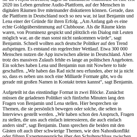
2020 ins Leben gerufene Audio-Plattform, auf der Menschen in
digitalen Räumen live miteinander diskutieren können. Gerade, dass
die Plattform in Deutschland noch so neu war, ist laut Benjamin und
Lena einer der Gründe für ihren Erfolg. „Am Anfang gab es eine
echte Goldgräberstimmung auf Clubhouse. Als die Räume klein
waren, von Prominenz gespickt und plötzlich ein Dialog mit Leuten
möglich war, an die man sonst nicht rankommen würde“, sagt
Benjamin. Schnell wollten auch deutsche Politiker auf den Trend
aufspringen. Es entstand ein regelrechter Wettlauf. Etwa 300 000
Menschen nutzen die App inzwischen alleine in Deutschland. Aber
trotz des massiven Zulaufs fehlte es lange an politischen Angeboten.
Ein solches haben Lena und Benjamin nun mit Nowhere to hide
geschaffen. „Wir haben das Rad nicht neu erfunden, aber ist ja nicht
so, dass es neben uns noch eine Milliarde Formate gibt, wo du
gerade mit großen Namen in Kontakt treten kannst“, sagt Benjamin.
Aufgeteilt ist das einstündige Format in zwei Blöcke. Zunächst
müssen die geladenen Politiker sich fünfzehn Minuten lang den
Fragen von Benjamin und Lena stellen. Hier besprechen sie
Themen, die sie persönlich bewegen oder solche, die selten in
Interviews gestellt werden. „Wir haben schon den Anspruch, Fragen
zu stellen, die uns auch einfach interessieren, die auch einfach
anders sind“, sagt Benjamin. Dann sprechen die beiden mit den
Gästen oft auch über schwierige Themen, wie den Nahostkonflikt
oder führen Expertengespräche über den Schulterschluss zwischen