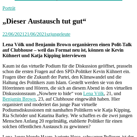
Porträt
„Dieser Austausch tut gut“
22/06/2021
21/06/2021
szjungeleute
Lena Völk und Benjamin Brown organisieren einen Polit-Talk
auf Clubhouse – weil das Format neu ist, können sie Kevin
Kühnert und Katja Kipping interviewen
Kaum ist das virtuelle Podium für die Diskussion geöffnet, prasseln
schon die ersten Fragen auf den SPD-Politiker Kevin Kühnert ein.
Fragen über die Zukunft der Partei, den Klimawandel und die
Haltung des Politikers zum Islam. Gestellt werden sie von den
Hörerinnen und Hörern, die sich an diesem Abend in den virtuellen
Diskussionsraum „Nowhere to hide“ von
Lena Völk
, 21, und
Benjamin Brown
, 23, auf Clubhouse eingewählt haben. Hier
organisiert und moderiert das junge Paar virtuelle
Podiumsdiskussionen mit namhaften Politikern wie Katja Kipping,
Ria Schröder und Katarina Barley. Wie schaffen es die zwei jungen
Menschen Anfang 20 regelmäßig, etablierte Politiker für einen
solchen öffentlichen Austausch zu gewinnen?
Lena, lange blonde Haare, karierte Hose, schwarzer Pullover, ist der