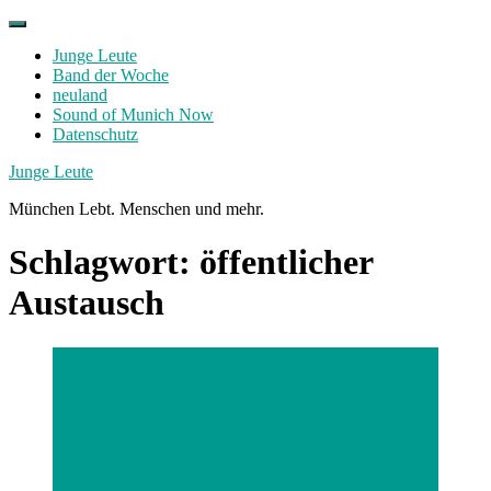
Skip
to
Junge Leute
content
Band der Woche
neuland
Sound of Munich Now
Datenschutz
Facebook
Twitter
Instagram
Junge Leute
München Lebt. Menschen und mehr.
Schlagwort:
öffentlicher
Austausch
„Nowhere to hide“, haben Lena Völk und Benjamin
Brown ihren Diskussionsraum genannt. Weil sich
niemand vor bissigen Fragen verstecken kann. Bejamin
ist nicht auf dem Foto. Er studiert aktuell in Oxford.
Foto: Yoav Kedem
Lena Völk mit-initiatiorin der Clubhaus virtuellen