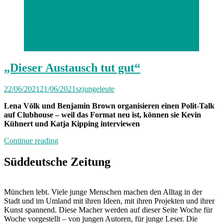
Raum „NOWHERETOHIDE“. da organisieren sie
Podiumsdiskussionen mit bekannten Politikern, wie
Kevin Kühnert und Katarina Barley, bei denen
Zuhörer:innen die Fragen stellen können, die sie schon
immer stellen wollten. Fotografiert an der Isarufer in der
Nähe vom Kolumbusplatz
„Dieser Austausch tut gut“
22/06/2021
21/06/2021
szjungeleute
Lena Völk und Benjamin Brown organisieren einen Polit-Talk
auf Clubhouse – weil das Format neu ist, können sie Kevin
Kühnert und Katja Kipping interviewen
„„Dieser
Continue reading
Austausch
tut
Süddeutsche Zeitung
gut““
München lebt. Viele junge Menschen machen den Alltag in der
Stadt und im Umland mit ihren Ideen, mit ihren Projekten und ihrer
Kunst spannend. Diese Macher werden auf dieser Seite Woche für
Woche vorgestellt – von jungen Autoren, für junge Leser. Die