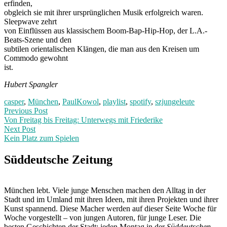
erfinden,
obgleich sie mit ihrer ursprünglichen Musik erfolgreich waren.
Sleepwave zehrt
von Einflüssen aus klassischem Boom-Bap-Hip-Hop, der L.A.-
Beats-Szene und den
subtilen orientalischen Klängen, die man aus den Kreisen um
Commodo gewohnt
ist.
Hubert Spangler
casper
,
München
,
PaulKowol
,
playlist
,
spotify
,
szjungeleute
Post
Previous
Previous Post
post:
Von Freitag bis Freitag: Unterwegs mit Friederike
navigation
Next Post
Kein Platz zum Spielen
Next
Post:
Süddeutsche Zeitung
München lebt. Viele junge Menschen machen den Alltag in der
Stadt und im Umland mit ihren Ideen, mit ihren Projekten und ihrer
Kunst spannend. Diese Macher werden auf dieser Seite Woche für
Woche vorgestellt – von jungen Autoren, für junge Leser. Die
besten Geschichten der Stadt: jeden Montag in der
Süddeutschen