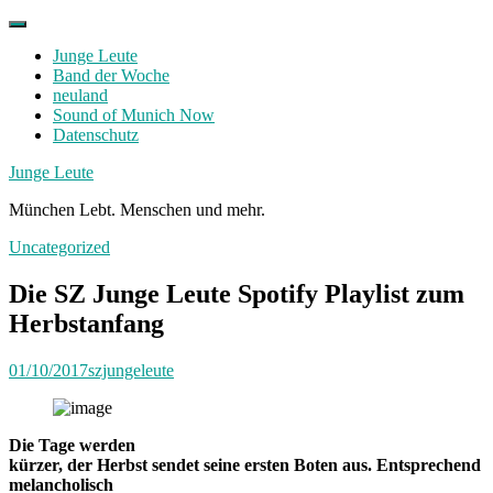
Skip
to
Junge Leute
content
Band der Woche
neuland
Sound of Munich Now
Datenschutz
Facebook
Twitter
Instagram
Junge Leute
München Lebt. Menschen und mehr.
Uncategorized
Die SZ Junge Leute Spotify Playlist zum
Herbstanfang
01/10/2017
szjungeleute
Die Tage werden
kürzer, der Herbst sendet seine ersten Boten aus. Entsprechend
melancholisch