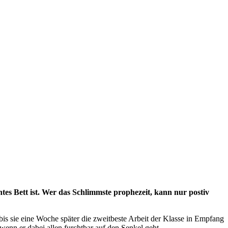
s Bett ist. Wer das Schlimmste prophezeit, kann nur postiv
 bis sie eine Woche später die zweitbeste Arbeit der Klasse in Empfang
nn er dabei allen furchtbar auf den Senkel geht.