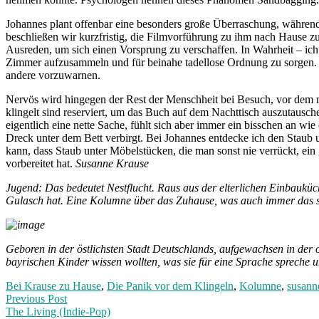
Johannes plant offenbar eine besonders große Überraschung, währen
beschließen wir kurzfristig, die Filmvorführung zu ihm nach Hause zu
Ausreden, um sich einen Vorsprung zu verschaffen. In Wahrheit – ich 
Zimmer aufzusammeln und für beinahe tadellose Ordnung zu sorgen. No
andere vorzuwarnen.
Nervös wird hingegen der Rest der Menschheit bei Besuch, vor dem m
klingelt sind reserviert, um das Buch auf dem Nachttisch auszutausche
eigentlich eine nette Sache, fühlt sich aber immer ein bisschen an wi
Dreck unter dem Bett verbirgt. Bei Johannes entdecke ich den Staub 
kann, dass Staub unter Möbelstücken, die man sonst nie verrückt, ein 
vorbereitet hat.
Susanne Krause
Jugend: Das bedeutet Nestflucht. Raus aus der elterlichen Einbaukü
Gulasch hat. Eine Kolumne über das Zuhause, was auch immer das 
Geboren in der östlichsten Stadt Deutschlands, aufgewachsen in der 
bayrischen Kinder wissen wollten, was sie für eine Sprache spreche
Bei Krause zu Hause
,
Die Panik vor dem Klingeln
,
Kolumne
,
susann
Post
Previous
Previous Post
post:
The Living (Indie-Pop)