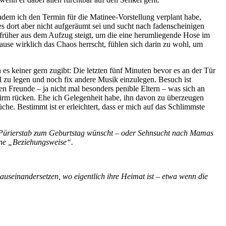
em ich den Termin für die Matinee-Vorstellung verplant habe,
s dort aber nicht aufgeräumt sei und sucht nach fadenscheinigen
r früher aus dem Aufzug steigt, um die eine herumliegende Hose im
use wirklich das Chaos herrscht, fühlen sich darin zu wohl, um
 keiner gern zugibt: Die letzten fünf Minuten bevor es an der Tür
el zu legen und noch fix andere Musik einzulegen. Besuch ist
en Freunde – ja nicht mal besonders penible Eltern – was sich an
chirm rücken. Ehe ich Gelegenheit habe, ihn davon zu überzeugen
he. Bestimmt ist er erleichtert, dass er mich auf das Schlimmste
nen Pürierstab zum Geburtstag wünscht – oder Sehnsucht nach Mamas
mne „Beziehungsweise“.
auseinandersetzen, wo eigentlich ihre Heimat ist – etwa wenn die