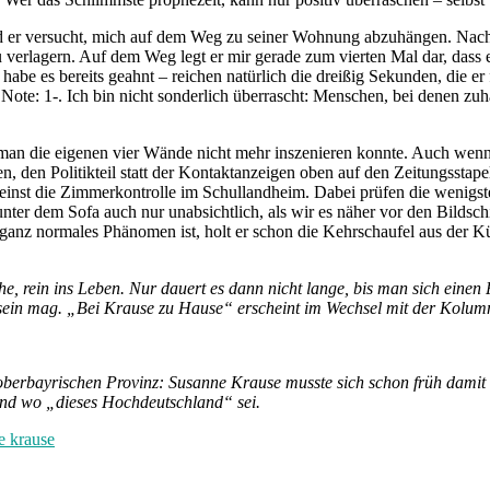
d er versucht, mich auf dem Weg zu seiner Wohnung abzuhängen. Nachd
 verlagern. Auf dem Weg legt er mir gerade zum vierten Mal dar, dass e
habe es bereits geahnt – reichen natürlich die dreißig Sekunden, die e
te: 1-. Ich bin nicht sonderlich überrascht: Menschen, bei denen zuha
an die eigenen vier Wände nicht mehr inszenieren konnte. Auch wenn es
n, den Politikteil statt der Kontaktanzeigen oben auf den Zeitungsstap
e einst die Zimmerkontrolle im Schullandheim. Dabei prüfen die wenigst
unter dem Sofa auch nur unabsichtlich, als wir es näher vor den Bilds
ganz normales Phänomen ist, holt er schon die Kehrschaufel aus der Küc
che, rein ins Leben. Nur dauert es dann nicht lange, bis man sich ei
sein mag. „Bei Krause zu Hause“ erscheint im Wechsel mit der Kolu
oberbayrischen Provinz: Susanne Krause musste sich schon früh damit 
 und wo „dieses Hochdeutschland“ sei.
e krause