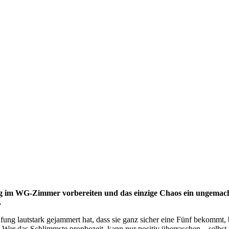
ng im WG-Zimmer vorbereiten und das einzige Chaos ein ungemachte
.
rüfung lautstark gejammert hat, dass sie ganz sicher eine Fünf bekommt,
 das Schlimmste prophezeit, kann nur positiv überraschen – selbst we