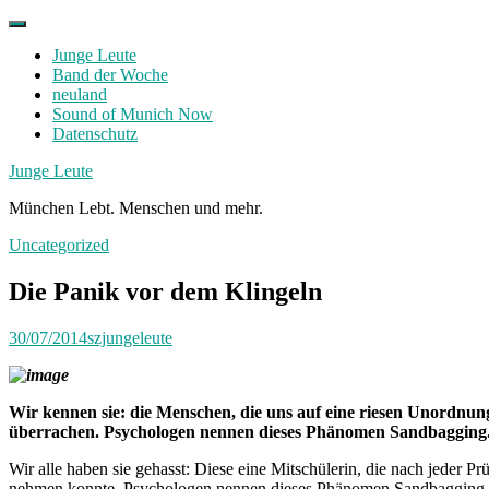
Skip
to
Junge Leute
content
Band der Woche
neuland
Sound of Munich Now
Datenschutz
Facebook
Twitter
Instagram
Junge Leute
München Lebt. Menschen und mehr.
Uncategorized
Die Panik vor dem Klingeln
30/07/2014
szjungeleute
Wir kennen sie: die Menschen, die uns auf eine riesen Unordnu
überrachen. Psychologen nennen dieses Phänomen Sandbagging
Wir alle haben sie gehasst: Diese eine Mitschülerin, die nach jeder P
nehmen konnte. Psychologen nennen dieses Phänomen Sandbagging. Wer