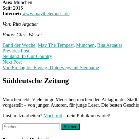
Aus:
München
Seit:
2015
Internet:
www.maythetempest.de
Von: Rita Argauer
Fotos: Chris Wesser
Band der Woche
,
May The Tempest
,
München
,
Rita Argauer
Post
Previous
Previous Post
post:
Neuland: In Our Country
navigation
Next Post
Von Freitag bis Freitag: Unterwegs mit Stephanie
Next
Post:
Süddeutsche Zeitung
München lebt. Viele junge Menschen machen den Alltag in der Stadt 
vorgestellt – von jungen Autoren, für junge Leser. Die besten Geschi
Lust, mitzuarbeiten?
Mach mit
– dein Publikum wartet!
Suchen
nach: