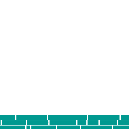
ter thiel
Band der Woche
Bei Krause zu Hause
Beziehungsweise
ein 
d
Louis Seibert
Max Fluder
mein münchen
milla
musik
München
Münch
usanne krause
sz
sz junge leute
szjungeleute
theresa parstorfer
Von Frei