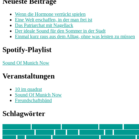
Neueste Beiträge
Wenn die Hormone verrückt spielen
Eine Welt erschaffen, in der man frei ist
Das Patriarchat mit Nagellack
Der ideale Sound für den Sommer in der Stadt
Einmal kurz raus aus dem Alltag, ohne was leisten zu müssen
Spotify-Playlist
Sound Of Munich Now
Veranstaltungen
10 im quadrat
Sound Of Munich Now
Freundschaftsbänd
Schlagwörter
10 im Quadrat
Amelie Völker
Anastasia Trenkler
Ausstellung
bahnwär
junges münchen
Kolumne
kunst
Liebe
Lisi Wasmer
lmu
lost weeken
Kreiter
pop
Rita Argauer
Sound Of Munich Now
Stefanie Witterauf
s