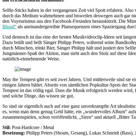
Selfie-Sticks haben in der vergangenen Zeit viel Spott erfahren. Al
durch das Medium wahrnehmen und bisweilen deswegen auch gar nicht u
den Voyeurismus aus den Facebook-Freunden herauskitzelt. Die M
Blood“
als aneinandergereihte Plansequenzen eines Spaziergang durch
Und dennoch ist das eine der besten Musikvideoclip-Ideen seit langem.
Dazu brüllt und bellt Sänger Philipp Peters, während seine Bandkol
durch München, trinkt Bier, Sänger Philipp hält und justiert den Selfi
Jungmänner-Spaß der Aktion, man sieht auch den Stolz auf diese Idee,
natürlich-einnehmende Weise.
May the Tempest gibt es seit zwei Jahren. Und mittlerweile sind sie
einigen Jahren bildet. Abseits von sämtlichen Popkultur-Spots der S
Tempest ist das völlig egal. Dass die Musik erfolgreich werden wird, 
und solche Dinge, das wissen sie gut.
So sind sie eigentlich auch auf eine ganz unverkrampfte Art idealist
es, wenn man denn genug Geld hätte, ein „wundervolles Album“ aufzun
zusammenspielen, schon veröffentlicht, „Siren“ und aktuell „Bitter Ta
Stil:
Post-Hardcore / Metal
Besetzung:
Philipp Peters (Shouts, Gesang), Lukas Schneidt (Bass), 