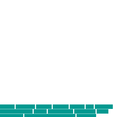
abend mit
farbenladen
feierwerk
fotografie
Hip-Hop
indie
junge leute
ens junge Kreative
neuland
ornella cosenza
Partnerschaft
Philipp
tag bis Freitag
von freitag bis freitag münchen
Zeichen der