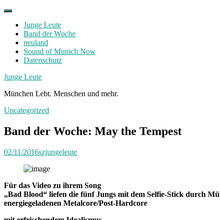
Skip
to
Junge Leute
content
Band der Woche
neuland
Sound of Munich Now
Datenschutz
Facebook
Twitter
Instagram
Junge Leute
München Lebt. Menschen und mehr.
Uncategorized
Band der Woche: May the Tempest
02/11/2016
szjungeleute
Für das Video zu ihrem Song
„Bad Blood“ liefen die fünf Jungs mit dem Selfie-Stick durch 
energiegeladenen Metalcore/Post-Hardcore
mit erfrischendem Idealismus.