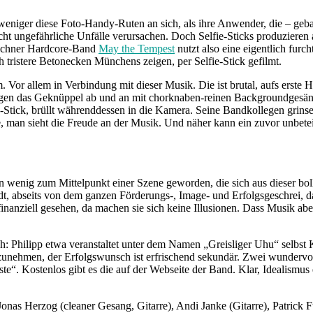
so weniger diese Foto-Handy-Ruten an sich, als ihre Anwender, die – g
ngefährliche Unfälle verursachen. Doch Selfie-Sticks produzieren auch
ünchner Hardcore-Band
May the Tempest
nutzt also eine eigentlich fur
 tristere Betonecken Münchens zeigen, per Selfie-Stick gefilmt.
 Vor allem in Verbindung mit dieser Musik. Die ist brutal, aufs erste H
legen das Geknüppel ab und an mit chorknaben-reinen Backgroundgesäng
e-Stick, brüllt währenddessen in die Kamera. Seine Bandkollegen grinsen
 man sieht die Freude an der Musik. Und näher kann ein zuvor unbeteil
 ein wenig zum Mittelpunkt einer Szene geworden, die sich aus dieser
tadt, abseits von dem ganzen Förderungs-, Image- und Erfolgsgeschrei,
finanziell gesehen, da machen sie sich keine Illusionen. Dass Musik ab
isch: Philipp etwa veranstaltet unter dem Namen „Greisliger Uhu“ selbs
ehmen, der Erfolgswunsch ist erfrischend sekundär. Zwei wundervolle E
ste“. Kostenlos gibt es die auf der Webseite der Band. Klar, Idealismus
Jonas Herzog (cleaner Gesang, Gitarre), Andi Janke (Gitarre), Patrick