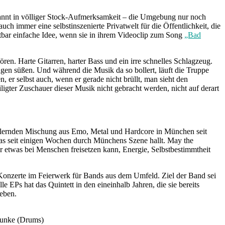
ebannt in völliger Stock-Aufmerksamkeit – die Umgebung nur noch
 immer eine selbstinszenierte Privatwelt für die Öffentlichkeit, die
chtbar einfache Idee, wenn sie in ihrem Videoclip zum Song
„Bad
ören. Harte Gitarren, harter Bass und ein irre schnelles Schlagzeug.
en süßen. Und während die Musik da so bollert, läuft die Truppe
, er selbst auch, wenn er gerade nicht brüllt, man sieht den
igter Zuschauer dieser Musik nicht gebracht werden, nicht auf derart
 bollernden Mischung aus Emo, Metal und Hardcore in München seit
 das seit einigen Wochen durch Münchens Szene hallt. May the
er etwas bei Menschen freisetzen kann, Energie, Selbstbestimmtheit
t Konzerte im Feierwerk für Bands aus dem Umfeld. Ziel der Band sei
Ps hat das Quintett in den eineinhalb Jahren, die sie bereits
 eben.
 Funke (Drums)