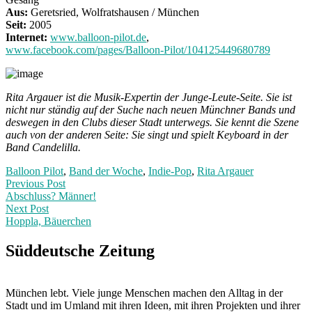
Aus:
Geretsried, Wolfratshausen / München
Seit:
2005
Internet:
www.balloon-pilot.de
,
www.facebook.com/pages/Balloon-Pilot/104125449680789
Rita Argauer ist die Musik-Expertin der Junge-Leute-Seite. Sie ist
nicht nur ständig auf der Suche nach neuen Münchner Bands und
deswegen in den Clubs dieser Stadt unterwegs. Sie kennt die Szene
auch von der anderen Seite: Sie singt und spielt Keyboard in der
Band Candelilla.
Balloon Pilot
,
Band der Woche
,
Indie-Pop
,
Rita Argauer
Post
Previous
Previous Post
post:
Abschluss? Männer!
navigation
Next Post
Hoppla, Bäuerchen
Next
Post:
Süddeutsche Zeitung
München lebt. Viele junge Menschen machen den Alltag in der
Stadt und im Umland mit ihren Ideen, mit ihren Projekten und ihrer