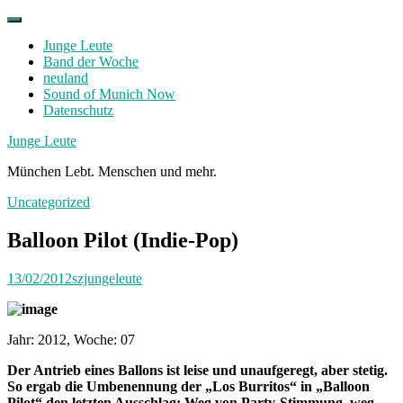
Skip
to
Junge Leute
content
Band der Woche
neuland
Sound of Munich Now
Datenschutz
Facebook
Twitter
Instagram
Junge Leute
München Lebt. Menschen und mehr.
Uncategorized
Balloon Pilot (Indie-Pop)
13/02/2012
szjungeleute
Jahr: 2012, Woche: 07
Der Antrieb eines Ballons ist leise und unaufgeregt, aber stetig.
So ergab die Umbenennung der „Los Burritos“ in „Balloon
Pilot“ den letzten Ausschlag: Weg von Party-Stimmung, weg