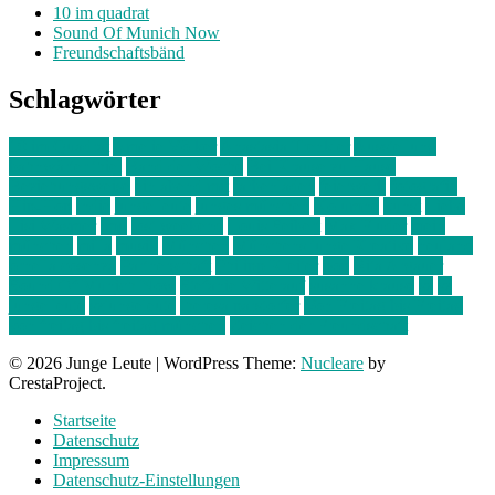
10 im quadrat
Sound Of Munich Now
Freundschaftsbänd
Schlagwörter
10 im Quadrat
Amelie Völker
Anastasia Trenkler
Ausstellung
bahnwärter thiel
Band der Woche
Bei Krause zu Hause
Beziehungsweise
ein abend mit
farbenladen
feierwerk
fotografie
Hip-Hop
indie
junge leute
junges münchen
Kolumne
kunst
Liebe
Lisi Wasmer
lmu
lost weekend
Louis Seibert
Max Fluder
mein
münchen
milla
musik
München
Münchens junge Kreative
neuland
ornella cosenza
Partnerschaft
Philipp Kreiter
pop
Rita Argauer
Sound Of Munich Now
Stefanie Witterauf
susanne krause
sz
sz
junge leute
szjungeleute
theresa parstorfer
Von Freitag bis Freitag
von freitag bis freitag münchen
Zeichen der Freundschaft
© 2026 Junge Leute
|
WordPress Theme:
Nucleare
by
CrestaProject.
Startseite
Datenschutz
Impressum
Datenschutz-Einstellungen