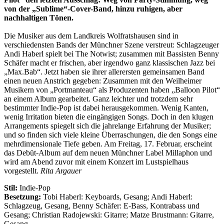
von der „Sublime“-Cover-Band, hinzu ruhigen, aber
nachhaltigen Tönen.
Die Musiker aus dem Landkreis Wolfratshausen sind in
verschiedensten Bands der Münchner Szene verstreut: Schlagzeuger
Andi Haberl spielt bei The Notwist; zusammen mit Bassisten Benny
Schäfer macht er frischen, aber irgendwo ganz klassischen Jazz bei
„Max.Bab“. Jetzt haben sie ihrer allerersten gemeinsamen Band
einen neuen Anstrich gegeben: Zusammen mit den Weilheimer
Musikern von „Portmanteau“ als Produzenten haben „Balloon Pilot“
an einem Album gearbeitet. Ganz leichter und trotzdem sehr
bestimmter Indie-Pop ist dabei herausgekommen. Wenig Kanten,
wenig Irritation bieten die eingängigen Songs. Doch in den klugen
Arrangements spiegelt sich die jahrelange Erfahrung der Musiker;
und so finden sich viele kleine Überraschungen, die den Songs eine
mehrdimensionale Tiefe geben. Am Freitag, 17. Februar, erscheint
das Debüt-Album auf dem neuen Münchner Label Millaphon und
wird am Abend zuvor mit einem Konzert im Lustspielhaus
vorgestellt.
Rita Argauer
Stil:
Indie-Pop
Besetzung:
Tobi Haberl: Keyboards, Gesang; Andi Haberl:
Schlagzeug, Gesang, Benny Schäfer: E-Bass, Kontrabass und
Gesang; Christian Radojewski: Gitarre; Matze Brustmann: Gitarre,
Gesang