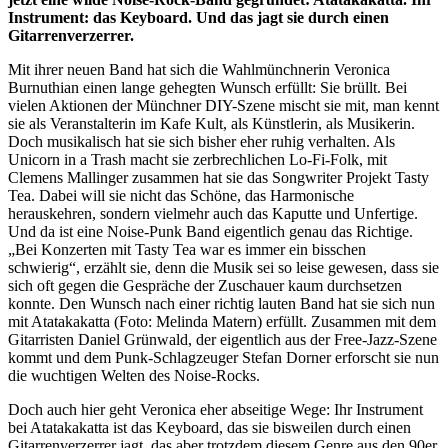
Instrument: das Keyboard. Und das jagt sie durch einen
Gitarrenverzerrer.
Mit ihrer neuen Band hat sich die Wahlmünchnerin Veronica
Burnuthian einen lange gehegten Wunsch erfüllt: Sie brüllt. Bei
vielen Aktionen der Münchner DIY-Szene mischt sie mit, man kennt
sie als Veranstalterin im Kafe Kult, als Künstlerin, als Musikerin.
Doch musikalisch hat sie sich bisher eher ruhig verhalten. Als
Unicorn in a Trash macht sie zerbrechlichen Lo-Fi-Folk, mit
Clemens Mallinger zusammen hat sie das Songwriter Projekt Tasty
Tea. Dabei will sie nicht das Schöne, das Harmonische
herauskehren, sondern vielmehr auch das Kaputte und Unfertige.
Und da ist eine Noise-Punk Band eigentlich genau das Richtige.
„Bei Konzerten mit Tasty Tea war es immer ein bisschen
schwierig“, erzählt sie, denn die Musik sei so leise gewesen, dass sie
sich oft gegen die Gespräche der Zuschauer kaum durchsetzen
konnte. Den Wunsch nach einer richtig lauten Band hat sie sich nun
mit Atatakakatta (Foto: Melinda Matern) erfüllt. Zusammen mit dem
Gitarristen Daniel Grünwald, der eigentlich aus der Free-Jazz-Szene
kommt und dem Punk-Schlagzeuger Stefan Dorner erforscht sie nun
die wuchtigen Welten des Noise-Rocks.
Doch auch hier geht Veronica eher abseitige Wege: Ihr Instrument
bei Atatakakatta ist das Keyboard, das sie bisweilen durch einen
Gitarrenverzerrer jagt, das aber trotzdem diesem Genre aus den 90er