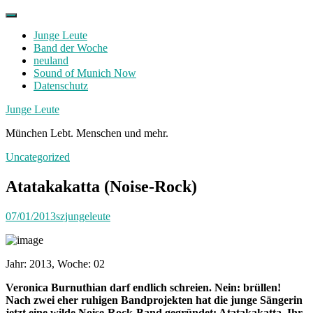
Skip
to
Junge Leute
content
Band der Woche
neuland
Sound of Munich Now
Datenschutz
Facebook
Twitter
Instagram
Junge Leute
München Lebt. Menschen und mehr.
Uncategorized
Atatakakatta (Noise-Rock)
07/01/2013
szjungeleute
Jahr: 2013, Woche: 02
Veronica Burnuthian darf endlich schreien. Nein: brüllen!
Nach zwei eher ruhigen Bandprojekten hat die junge Sängerin
jetzt eine wilde Noise-Rock-Band gegründet: Atatakakatta. Ihr