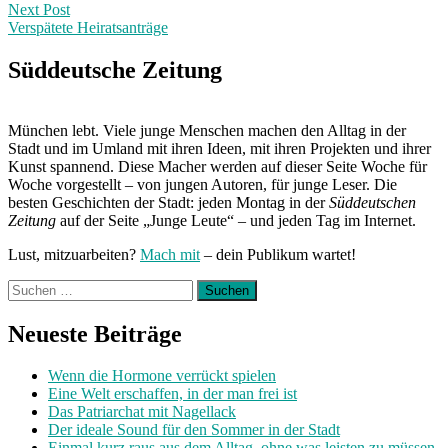
navigation
Next Post
Verspätete Heiratsanträge
Next
Post:
Süddeutsche Zeitung
München lebt. Viele junge Menschen machen den Alltag in der
Stadt und im Umland mit ihren Ideen, mit ihren Projekten und ihrer
Kunst spannend. Diese Macher werden auf dieser Seite Woche für
Woche vorgestellt – von jungen Autoren, für junge Leser. Die
besten Geschichten der Stadt: jeden Montag in der
Süddeutschen
Zeitung
auf der Seite „Junge Leute“ – und jeden Tag im Internet.
Lust, mitzuarbeiten?
Mach mit
– dein Publikum wartet!
Suchen
nach:
Neueste Beiträge
Wenn die Hormone verrückt spielen
Eine Welt erschaffen, in der man frei ist
Das Patriarchat mit Nagellack
Der ideale Sound für den Sommer in der Stadt
Einmal kurz raus aus dem Alltag, ohne was leisten zu müssen