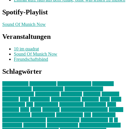
Spotify-Playlist
Sound Of Munich Now
Veranstaltungen
10 im quadrat
Sound Of Munich Now
Freundschaftsbänd
Schlagwörter
10 im Quadrat
Amelie Völker
Anastasia Trenkler
Ausstellung
bahnwärter thiel
Band der Woche
Bei Krause zu Hause
Beziehungsweise
ein abend mit
farbenladen
feierwerk
fotografie
Hip-Hop
indie
junge leute
junges münchen
Kolumne
kunst
Liebe
Lisi Wasmer
lmu
lost weekend
Louis Seibert
Max Fluder
mein
münchen
milla
musik
München
Münchens junge Kreative
neuland
ornella cosenza
Partnerschaft
Philipp Kreiter
pop
Rita Argauer
Sound Of Munich Now
Stefanie Witterauf
susanne krause
sz
sz
junge leute
szjungeleute
theresa parstorfer
Von Freitag bis Freitag