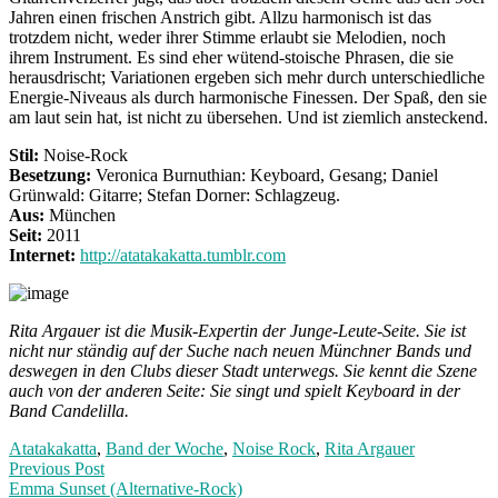
Jahren einen frischen Anstrich gibt. Allzu harmonisch ist das
trotzdem nicht, weder ihrer Stimme erlaubt sie Melodien, noch
ihrem Instrument. Es sind eher wütend-stoische Phrasen, die sie
herausdrischt; Variationen ergeben sich mehr durch unterschiedliche
Energie-Niveaus als durch harmonische Finessen. Der Spaß, den sie
am laut sein hat, ist nicht zu übersehen. Und ist ziemlich ansteckend.
Stil:
Noise-Rock
Besetzung:
Veronica Burnuthian: Keyboard, Gesang; Daniel
Grünwald: Gitarre; Stefan Dorner: Schlagzeug.
Aus:
München
Seit:
2011
Internet:
http://atatakakatta.tumblr.com
Rita Argauer ist die Musik-Expertin der Junge-Leute-Seite. Sie ist
nicht nur ständig auf der Suche nach neuen Münchner Bands und
deswegen in den Clubs dieser Stadt unterwegs. Sie kennt die Szene
auch von der anderen Seite: Sie singt und spielt Keyboard in der
Band Candelilla.
Atatakakatta
,
Band der Woche
,
Noise Rock
,
Rita Argauer
Post
Previous
Previous Post
post:
Emma Sunset (Alternative-Rock)