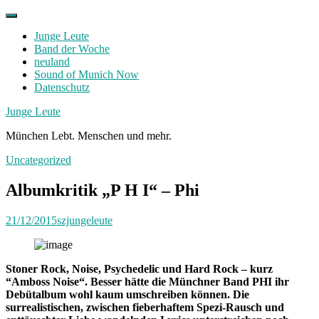
Skip
to
Junge Leute
content
Band der Woche
neuland
Sound of Munich Now
Datenschutz
Facebook
Twitter
Instagram
Junge Leute
München Lebt. Menschen und mehr.
Uncategorized
Albumkritik „P H I“ – Phi
21/12/2015
szjungeleute
Stoner Rock, Noise, Psychedelic und Hard Rock – kurz
“Amboss Noise“. Besser hätte die Münchner Band PHI ihr
Debütalbum wohl kaum umschreiben können. Die
surrealistischen, zwischen fieberhaftem Spezi-Rausch und