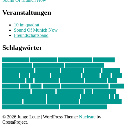
Sound Of Munich Now
Veranstaltungen
10 im quadrat
Sound Of Munich Now
Freundschaftsbänd
Schlagwörter
10 im Quadrat
Amelie Völker
Anastasia Trenkler
Ausstellung
bahnwärter thiel
Band der Woche
Bei Krause zu Hause
Beziehungsweise
ein abend mit
farbenladen
feierwerk
fotografie
Hip-Hop
indie
junge leute
junges münchen
Kolumne
kunst
Liebe
Lisi Wasmer
lmu
lost weekend
Louis Seibert
Max Fluder
mein
münchen
milla
musik
München
Münchens junge Kreative
neuland
ornella cosenza
Partnerschaft
Philipp Kreiter
pop
Rita Argauer
Sound Of Munich Now
Stefanie Witterauf
susanne krause
sz
sz
junge leute
szjungeleute
theresa parstorfer
Von Freitag bis Freitag
von freitag bis freitag münchen
Zeichen der Freundschaft
© 2026 Junge Leute
|
WordPress Theme:
Nucleare
by
CrestaProject.