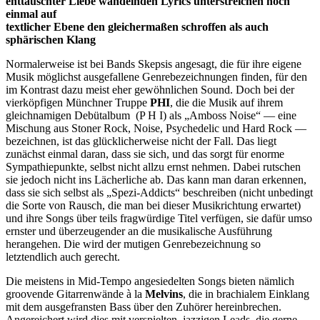
enttäuschter Liebe wandelnden Lyrics unterstreichen noch
einmal auf
textlicher Ebene den gleichermaßen schroffen als auch
sphärischen Klang
Normalerweise ist bei Bands Skepsis angesagt, die für ihre eigene
Musik möglichst ausgefallene Genrebezeichnungen finden, für den
im Kontrast dazu meist eher gewöhnlichen Sound. Doch bei der
vierköpfigen Münchner Truppe
PHI
, die die Musik auf ihrem
gleichnamigen Debütalbum (P H I) als „Amboss Noise“ — eine
Mischung aus Stoner Rock, Noise, Psychedelic und Hard Rock —
bezeichnen, ist das glücklicherweise nicht der Fall. Das liegt
zunächst einmal daran, dass sie sich, und das sorgt für enorme
Sympathiepunkte, selbst nicht allzu ernst nehmen. Dabei rutschen
sie jedoch nicht ins Lächerliche ab. Das kann man daran erkennen,
dass sie sich selbst als „Spezi-Addicts“ beschreiben (nicht unbedingt
die Sorte von Rausch, die man bei dieser Musikrichtung erwartet)
und ihre Songs über teils fragwürdige Titel verfügen, sie dafür umso
ernster und überzeugender an die musikalische Ausführung
herangehen. Die wird der mutigen Genrebezeichnung so
letztendlich auch gerecht.
Die meistens in Mid-Tempo angesiedelten Songs bieten nämlich
groovende Gitarrenwände à la
Melvins
, die in brachialem Einklang
mit dem ausgefransten Bass über den Zuhörer hereinbrechen.
Angereichert wird dies mit verspielten, jazzigen Leads, die gerne