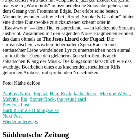
mal wie in „Wormbirds“ in psychedelische Solos übergehen, und
dem Gesang von Frontmann Edgie. Der erlebt seine besten
Momente, wenn er sich wie bei „Rough Smoke & Gasoline“ hinter
eine dichte Dunstwolke zurückzuziehen scheint oder in
„Raawwwrr“ — dem Titel entsprechend — in krächzende Screams
ausbricht. Zusammen mit den sägenden Noise-Fragmenten erinnert
das dann oftmals an
The Jesus Lizard
oder
Fugazi
. Die
surrealistischen, zwischen fieberhaftem Spezi-Rausch und
enttäuschter Liebe wandelnden Lyrics unterstreichen noch einmal
auf textlicher Ebene den gleichermaßen schroffen als auch
sphärischen Klang der Musik. Die klingt somit tatsächlich wie das
wuchtige Bearbeiten eines aus krachenden, metallenen Riffs
geformten Amboss, mit sprühenden Noisefunken.
Foto: Käthe deKoe
Amboss Noise
,
Fugazi
,
Hard Rock
,
käthe dekoe
,
Maxime Weber
,
Melvins
,
Phi
,
Stoner-Rock
,
the jesus lizard
Post
Previous
Previous Post
post:
Barfuß auf die Bildungsreise
navigation
Next Post
Wieder unterwegs
Next
Post:
Süddeutsche Zeitung