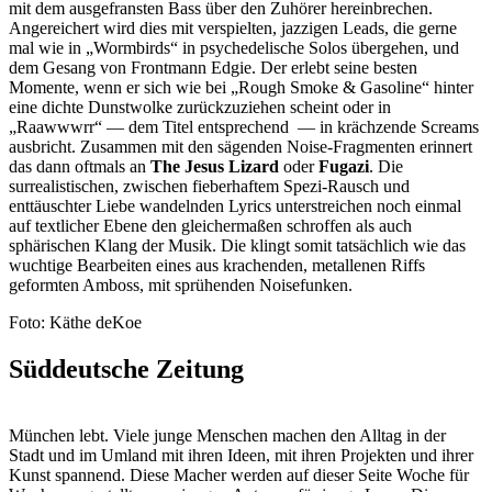
mit dem ausgefransten Bass über den Zuhörer hereinbrechen.
Angereichert wird dies mit verspielten, jazzigen Leads, die gerne
mal wie in „Wormbirds“ in psychedelische Solos übergehen, und
dem Gesang von Frontmann Edgie. Der erlebt seine besten
Momente, wenn er sich wie bei „Rough Smoke & Gasoline“ hinter
eine dichte Dunstwolke zurückzuziehen scheint oder in
„Raawwwrr“ — dem Titel entsprechend — in krächzende Screams
ausbricht. Zusammen mit den sägenden Noise-Fragmenten erinnert
das dann oftmals an
The Jesus Lizard
oder
Fugazi
. Die
surrealistischen, zwischen fieberhaftem Spezi-Rausch und
enttäuschter Liebe wandelnden Lyrics unterstreichen noch einmal
auf textlicher Ebene den gleichermaßen schroffen als auch
sphärischen Klang der Musik. Die klingt somit tatsächlich wie das
wuchtige Bearbeiten eines aus krachenden, metallenen Riffs
geformten Amboss, mit sprühenden Noisefunken.
Foto: Käthe deKoe
Süddeutsche Zeitung
München lebt. Viele junge Menschen machen den Alltag in der
Stadt und im Umland mit ihren Ideen, mit ihren Projekten und ihrer
Kunst spannend. Diese Macher werden auf dieser Seite Woche für