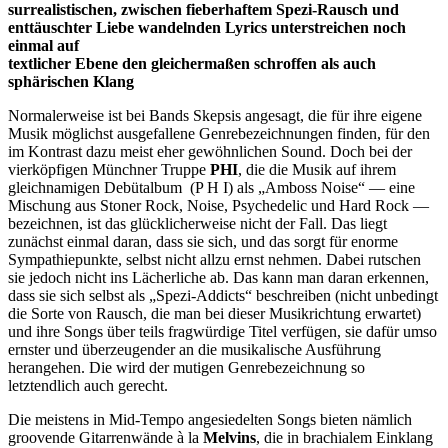
surrealistischen, zwischen fieberhaftem Spezi-Rausch und
enttäuschter Liebe wandelnden Lyrics unterstreichen noch
einmal auf
textlicher Ebene den gleichermaßen schroffen als auch
sphärischen Klang
Normalerweise ist bei Bands Skepsis angesagt, die für ihre eigene
Musik möglichst ausgefallene Genrebezeichnungen finden, für den
im Kontrast dazu meist eher gewöhnlichen Sound. Doch bei der
vierköpfigen Münchner Truppe
PHI
, die die Musik auf ihrem
gleichnamigen Debütalbum (P H I) als „Amboss Noise“ — eine
Mischung aus Stoner Rock, Noise, Psychedelic und Hard Rock —
bezeichnen, ist das glücklicherweise nicht der Fall. Das liegt
zunächst einmal daran, dass sie sich, und das sorgt für enorme
Sympathiepunkte, selbst nicht allzu ernst nehmen. Dabei rutschen
sie jedoch nicht ins Lächerliche ab. Das kann man daran erkennen,
dass sie sich selbst als „Spezi-Addicts“ beschreiben (nicht unbedingt
die Sorte von Rausch, die man bei dieser Musikrichtung erwartet)
und ihre Songs über teils fragwürdige Titel verfügen, sie dafür umso
ernster und überzeugender an die musikalische Ausführung
herangehen. Die wird der mutigen Genrebezeichnung so
letztendlich auch gerecht.
Die meistens in Mid-Tempo angesiedelten Songs bieten nämlich
groovende Gitarrenwände à la
Melvins
, die in brachialem Einklang