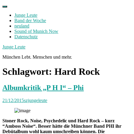
Skip
to
Junge Leute
content
Band der Woche
neuland
Sound of Munich Now
Datenschutz
Facebook
Twitter
Instagram
Junge Leute
München Lebt. Menschen und mehr.
Schlagwort:
Hard Rock
Albumkritik „P H I“ – Phi
21/12/2015
szjungeleute
Stoner Rock, Noise, Psychedelic und Hard Rock – kurz
“Amboss Noise“. Besser hätte die Münchner Band PHI ihr
Debütalbum wohl kaum umschreiben können. Die