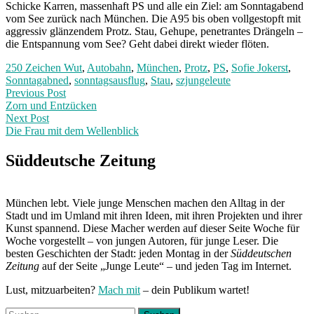
Schicke Karren, massenhaft PS und alle ein Ziel: am Sonntagabend
vom See zurück nach München. Die A95 bis oben vollgestopft mit
aggressiv glänzendem Protz. Stau, Gehupe, penetrantes Drängeln –
die Entspannung vom See? Geht dabei direkt wieder flöten.
250 Zeichen Wut
,
Autobahn
,
München
,
Protz
,
PS
,
Sofie Jokerst
,
Sonntagabned
,
sonntagsausflug
,
Stau
,
szjungeleute
Post
Previous
Previous Post
post:
Zorn und Entzücken
navigation
Next Post
Die Frau mit dem Wellenblick
Next
Post:
Süddeutsche Zeitung
München lebt. Viele junge Menschen machen den Alltag in der
Stadt und im Umland mit ihren Ideen, mit ihren Projekten und ihrer
Kunst spannend. Diese Macher werden auf dieser Seite Woche für
Woche vorgestellt – von jungen Autoren, für junge Leser. Die
besten Geschichten der Stadt: jeden Montag in der
Süddeutschen
Zeitung
auf der Seite „Junge Leute“ – und jeden Tag im Internet.
Lust, mitzuarbeiten?
Mach mit
– dein Publikum wartet!
Suchen