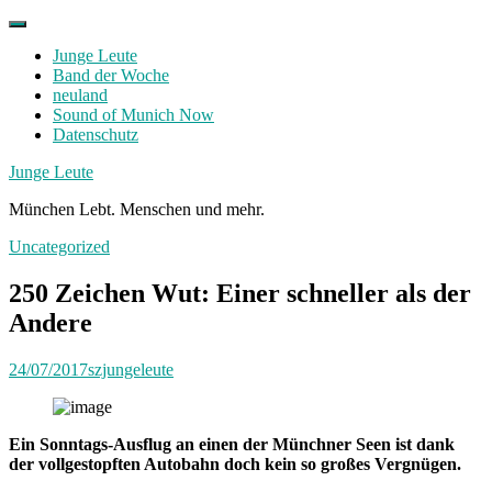
Skip
to
Junge Leute
content
Band der Woche
neuland
Sound of Munich Now
Datenschutz
Facebook
Twitter
Instagram
Junge Leute
München Lebt. Menschen und mehr.
Uncategorized
250 Zeichen Wut: Einer schneller als der
Andere
24/07/2017
szjungeleute
Ein Sonntags-Ausflug an einen der Münchner Seen ist dank
der vollgestopften Autobahn doch kein so großes Vergnügen.