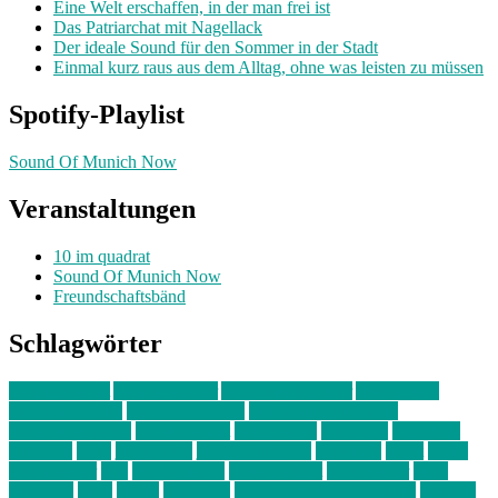
Eine Welt erschaffen, in der man frei ist
Das Patriarchat mit Nagellack
Der ideale Sound für den Sommer in der Stadt
Einmal kurz raus aus dem Alltag, ohne was leisten zu müssen
Spotify-Playlist
Sound Of Munich Now
Veranstaltungen
10 im quadrat
Sound Of Munich Now
Freundschaftsbänd
Schlagwörter
10 im Quadrat
Amelie Völker
Anastasia Trenkler
Ausstellung
bahnwärter thiel
Band der Woche
Bei Krause zu Hause
Beziehungsweise
ein abend mit
farbenladen
feierwerk
fotografie
Hip-Hop
indie
junge leute
junges münchen
Kolumne
kunst
Liebe
Lisi Wasmer
lmu
lost weekend
Louis Seibert
Max Fluder
mein
münchen
milla
musik
München
Münchens junge Kreative
neuland