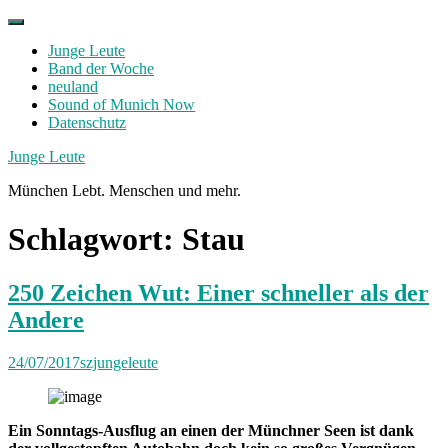
Skip
to
Junge Leute
content
Band der Woche
neuland
Sound of Munich Now
Datenschutz
Facebook
Twitter
Instagram
Junge Leute
München Lebt. Menschen und mehr.
Schlagwort:
Stau
250 Zeichen Wut: Einer schneller als der
Andere
24/07/2017
szjungeleute
Ein Sonntags-Ausflug an einen der Münchner Seen ist dank