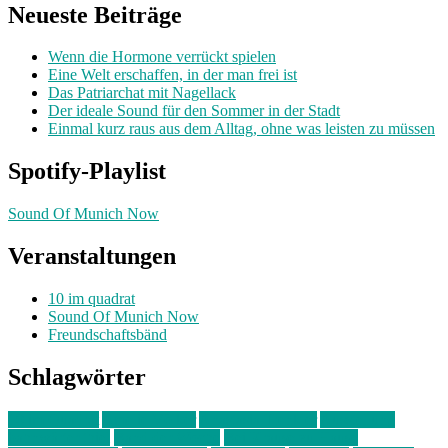
Neueste Beiträge
Wenn die Hormone verrückt spielen
Eine Welt erschaffen, in der man frei ist
Das Patriarchat mit Nagellack
Der ideale Sound für den Sommer in der Stadt
Einmal kurz raus aus dem Alltag, ohne was leisten zu müssen
Spotify-Playlist
Sound Of Munich Now
Veranstaltungen
10 im quadrat
Sound Of Munich Now
Freundschaftsbänd
Schlagwörter
10 im Quadrat
Amelie Völker
Anastasia Trenkler
Ausstellung
bahnwärter thiel
Band der Woche
Bei Krause zu Hause