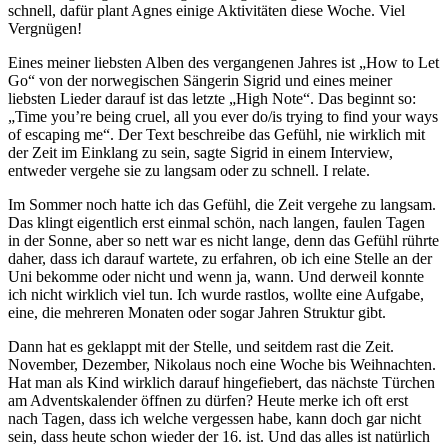
schnell, dafür plant Agnes einige Aktivitäten diese Woche. Viel
Vergnügen!
Eines meiner liebsten Alben des vergangenen Jahres ist „How to Let
Go“ von der norwegischen Sängerin Sigrid und eines meiner
liebsten Lieder darauf ist das letzte „High Note“. Das beginnt so:
„Time you’re being cruel, all you ever do/is trying to find your ways
of escaping me“. Der Text beschreibe das Gefühl, nie wirklich mit
der Zeit im Einklang zu sein, sagte Sigrid in einem Interview,
entweder vergehe sie zu langsam oder zu schnell. I relate.
Im Sommer noch hatte ich das Gefühl, die Zeit vergehe zu langsam.
Das klingt eigentlich erst einmal schön, nach langen, faulen Tagen
in der Sonne, aber so nett war es nicht lange, denn das Gefühl rührte
daher, dass ich darauf wartete, zu erfahren, ob ich eine Stelle an der
Uni bekomme oder nicht und wenn ja, wann. Und derweil konnte
ich nicht wirklich viel tun. Ich wurde rastlos, wollte eine Aufgabe,
eine, die mehreren Monaten oder sogar Jahren Struktur gibt.
Dann hat es geklappt mit der Stelle, und seitdem rast die Zeit.
November, Dezember, Nikolaus noch eine Woche bis Weihnachten.
Hat man als Kind wirklich darauf hingefiebert, das nächste Türchen
am Adventskalender öffnen zu dürfen? Heute merke ich oft erst
nach Tagen, dass ich welche vergessen habe, kann doch gar nicht
sein, dass heute schon wieder der 16. ist. Und das alles ist natürlich