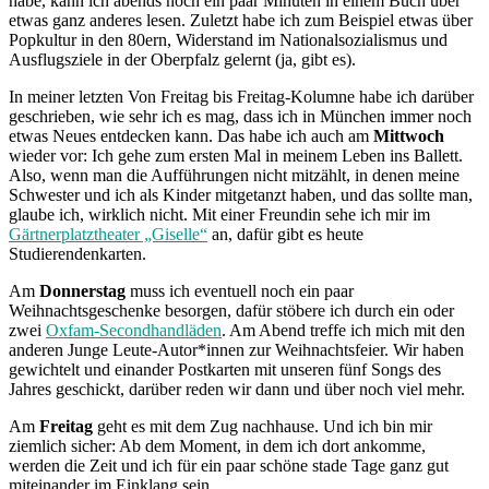
habe, kann ich abends noch ein paar Minuten in einem Buch über
etwas ganz anderes lesen. Zuletzt habe ich zum Beispiel etwas über
Popkultur in den 80ern, Widerstand im Nationalsozialismus und
Ausflugsziele in der Oberpfalz gelernt (ja, gibt es).
In meiner letzten Von Freitag bis Freitag-Kolumne habe ich darüber
geschrieben, wie sehr ich es mag, dass ich in München immer noch
etwas Neues entdecken kann. Das habe ich auch am
Mittwoch
wieder vor: Ich gehe zum ersten Mal in meinem Leben ins Ballett.
Also, wenn man die Aufführungen nicht mitzählt, in denen meine
Schwester und ich als Kinder mitgetanzt haben, und das sollte man,
glaube ich, wirklich nicht. Mit einer Freundin sehe ich mir im
Gärtnerplatztheater „Giselle“
an, dafür gibt es heute
Studierendenkarten.
Am
Donnerstag
muss ich eventuell noch ein paar
Weihnachtsgeschenke besorgen, dafür stöbere ich durch ein oder
zwei
Oxfam-Secondhandläden
. Am Abend treffe ich mich mit den
anderen Junge Leute-Autor*innen zur Weihnachtsfeier. Wir haben
gewichtelt und einander Postkarten mit unseren fünf Songs des
Jahres geschickt, darüber reden wir dann und über noch viel mehr.
Am
Freitag
geht es mit dem Zug nachhause. Und ich bin mir
ziemlich sicher: Ab dem Moment, in dem ich dort ankomme,
werden die Zeit und ich für ein paar schöne stade Tage ganz gut
miteinander im Einklang sein.