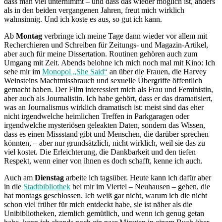
dass man viel unternimmt – und dass das wieder möglich ist, anders
als in den beiden vergangenen Jahren, freut mich wirklich
wahnsinnig. Und ich koste es aus, so gut ich kann.
Ab
Montag
verbringe ich meine Tage dann wieder vor allem mit
Recherchieren und Schreiben für Zeitungs- und Magazin-Artikel,
aber auch für meine Dissertation. Routinen gehören auch zum
Umgang mit Zeit. Abends belohne ich mich noch mal mit Kino: Ich
sehe mir im
Monopol „She Said“
an über die Frauen, die Harvey
Weinsteins Machtmissbrauch und sexuelle Übergriffe öffentlich
gemacht haben. Der Film interessiert mich als Frau und Feministin,
aber auch als Journalistin. Ich habe gehört, dass er das dramatisiert,
was an Journalismus wirklich dramatisch ist: meist sind das eher
nicht irgendwelche heimlichen Treffen in Parkgaragen oder
irgendwelche mysteriösen geleakten Daten, sondern das Wissen,
dass es einen Missstand gibt und Menschen, die darüber sprechen
könnten, – aber nur grundsätzlich, nicht wirklich, weil sie das zu
viel kostet. Die Erleichterung, die Dankbarkeit und den tiefen
Respekt, wenn einer von ihnen es doch schafft, kenne ich auch.
Auch am
Dienstag
arbeite ich tagsüber. Heute kann ich dafür aber
in die
Stadtbibliothek
bei mir im Viertel – Neuhausen – gehen, die
hat montags geschlossen. Ich weiß gar nicht, warum ich die nicht
schon viel früher für mich entdeckt habe, sie ist näher als die
Unibibliotheken, ziemlich gemütlich, und wenn ich genug getan