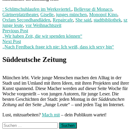
: Schlittschuhlaufen im Werksviertel.
,
Bellevue di Monaco
,
Gärtnerplatztheater
,
Giselle
,
junges münchen
,
Monopol Kino
,
Oxfam Secondhandläden
,
Repaircafe
,
She said
,
stadtbibliothek
,
sz
junge leute
,
vor Weihnachtszeit
Post
Previous
Previous Post
post:
„Wir haben Zeit, die wir spenden können“
navigation
Next Post
„Nach Feedback frage ich nie: Ich weiß, dass ich sexy bin“
Next
Post:
Süddeutsche Zeitung
München lebt. Viele junge Menschen machen den Alltag in der
Stadt und im Umland mit ihren Ideen, mit ihren Projekten und ihrer
Kunst spannend. Diese Macher werden auf dieser Seite Woche für
Woche vorgestellt – von jungen Autoren, für junge Leser. Die
besten Geschichten der Stadt: jeden Montag in der
Süddeutschen
Zeitung
auf der Seite „Junge Leute“ – und jeden Tag im Internet.
Lust, mitzuarbeiten?
Mach mit
– dein Publikum wartet!
Suchen
nach: