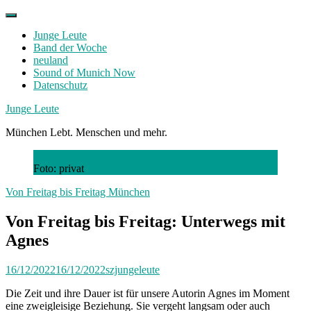
Skip
to
Junge Leute
content
Band der Woche
neuland
Sound of Munich Now
Datenschutz
Facebook
Twitter
Instagram
Junge Leute
München Lebt. Menschen und mehr.
Foto: privat
Von Freitag bis Freitag München
Von Freitag bis Freitag: Unterwegs mit
Agnes
16/12/2022
16/12/2022
szjungeleute
Die Zeit und ihre Dauer ist für unsere Autorin Agnes im Moment
eine zweigleisige Beziehung. Sie vergeht langsam oder auch