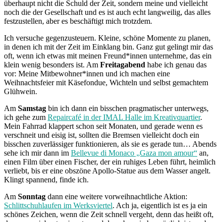
überhaupt nicht die Schuld der Zeit, sondern meine und vielleicht
noch die der Gesellschaft und es ist auch echt langweilig, das alles
festzustellen, aber es beschäftigt mich trotzdem.
Ich versuche gegenzusteuern. Kleine, schöne Momente zu planen,
in denen ich mit der Zeit im Einklang bin. Ganz gut gelingt mir das
oft, wenn ich etwas mit meinen Freund*innen unternehme, das ein
klein wenig besonders ist. Am
Freitagabend
habe ich genau das
vor: Meine Mitbewohner*innen und ich machen eine
Weihnachtsfeier mit Käsefondue, Wichteln und selbst gemachtem
Glühwein.
Am
Samstag
bin ich dann ein bisschen pragmatischer unterwegs,
ich gehe zum
Repaircafé in der IMAL Halle im Kreativquartier
.
Mein Fahrrad klappert schon seit Monaten, und gerade wenn es
verschneit und eisig ist, sollten die Bremsen vielleicht doch ein
bisschen zuverlässiger funktionieren, als sie es gerade tun… Abends
sehe ich mir dann im
Bellevue di Monaco „Gaza mon amour“
an,
einen Film über einen Fischer, der ein ruhiges Leben führt, heimlich
verliebt, bis er eine obszöne Apollo-Statue aus dem Wasser angelt.
Klingt spannend, finde ich.
Am
Sonntag
dann eine weitere vorweihnachtliche Aktion:
Schlittschuhlaufen im Werksviertel
. Ach ja, eigentlich ist es ja ein
schönes Zeichen, wenn die Zeit schnell vergeht, denn das heißt oft,