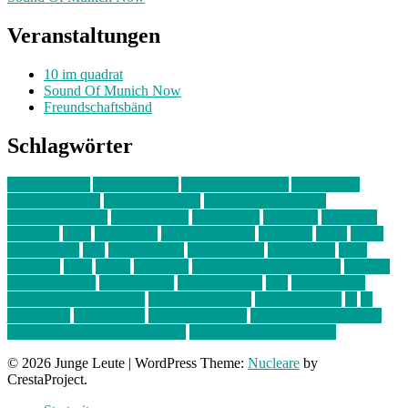
Veranstaltungen
10 im quadrat
Sound Of Munich Now
Freundschaftsbänd
Schlagwörter
10 im Quadrat
Amelie Völker
Anastasia Trenkler
Ausstellung
bahnwärter thiel
Band der Woche
Bei Krause zu Hause
Beziehungsweise
ein abend mit
farbenladen
feierwerk
fotografie
Hip-Hop
indie
junge leute
junges münchen
Kolumne
kunst
Liebe
Lisi Wasmer
lmu
lost weekend
Louis Seibert
Max Fluder
mein
münchen
milla
musik
München
Münchens junge Kreative
neuland
ornella cosenza
Partnerschaft
Philipp Kreiter
pop
Rita Argauer
Sound Of Munich Now
Stefanie Witterauf
susanne krause
sz
sz
junge leute
szjungeleute
theresa parstorfer
Von Freitag bis Freitag
von freitag bis freitag münchen
Zeichen der Freundschaft
© 2026 Junge Leute
|
WordPress Theme:
Nucleare
by
CrestaProject.