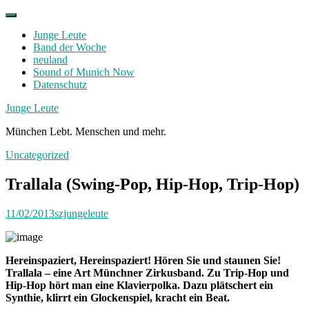
Skip
to
Junge Leute
content
Band der Woche
neuland
Sound of Munich Now
Datenschutz
Facebook
Twitter
Instagram
Junge Leute
München Lebt. Menschen und mehr.
Uncategorized
Trallala (Swing-Pop, Hip-Hop, Trip-Hop)
11/02/2013
szjungeleute
Hereinspaziert, Hereinspaziert! Hören Sie und staunen Sie!
Trallala – eine Art Münchner Zirkusband. Zu Trip-Hop und
Hip-Hop hört man eine Klavierpolka. Dazu plätschert ein
Synthie, klirrt ein Glockenspiel, kracht ein Beat.