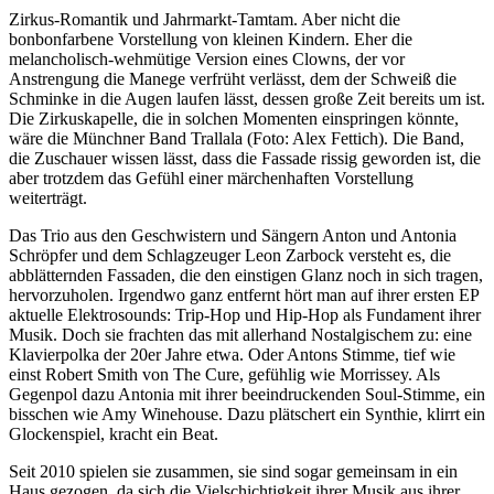
Zirkus-Romantik und Jahrmarkt-Tamtam. Aber nicht die
bonbonfarbene Vorstellung von kleinen Kindern. Eher die
melancholisch-wehmütige Version eines Clowns, der vor
Anstrengung die Manege verfrüht verlässt, dem der Schweiß die
Schminke in die Augen laufen lässt, dessen große Zeit bereits um ist.
Die Zirkuskapelle, die in solchen Momenten einspringen könnte,
wäre die Münchner Band Trallala (Foto: Alex Fettich). Die Band,
die Zuschauer wissen lässt, dass die Fassade rissig geworden ist, die
aber trotzdem das Gefühl einer märchenhaften Vorstellung
weiterträgt.
Das Trio aus den Geschwistern und Sängern Anton und Antonia
Schröpfer und dem Schlagzeuger Leon Zarbock versteht es, die
abblätternden Fassaden, die den einstigen Glanz noch in sich tragen,
hervorzuholen. Irgendwo ganz entfernt hört man auf ihrer ersten EP
aktuelle Elektrosounds: Trip-Hop und Hip-Hop als Fundament ihrer
Musik. Doch sie frachten das mit allerhand Nostalgischem zu: eine
Klavierpolka der 20er Jahre etwa. Oder Antons Stimme, tief wie
einst Robert Smith von The Cure, gefühlig wie Morrissey. Als
Gegenpol dazu Antonia mit ihrer beeindruckenden Soul-Stimme, ein
bisschen wie Amy Winehouse. Dazu plätschert ein Synthie, klirrt ein
Glockenspiel, kracht ein Beat.
Seit 2010 spielen sie zusammen, sie sind sogar gemeinsam in ein
Haus gezogen, da sich die Vielschichtigkeit ihrer Musik aus ihrer