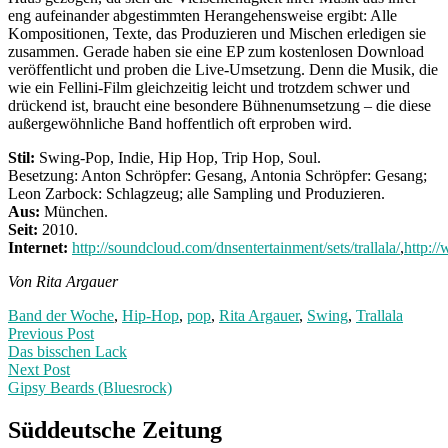
eng aufeinander abgestimmten Herangehensweise ergibt: Alle
Kompositionen, Texte, das Produzieren und Mischen erledigen sie
zusammen. Gerade haben sie eine EP zum kostenlosen Download
veröffentlicht und proben die Live-Umsetzung. Denn die Musik, die
wie ein Fellini-Film gleichzeitig leicht und trotzdem schwer und
drückend ist, braucht eine besondere Bühnenumsetzung – die diese
außergewöhnliche Band hoffentlich oft erproben wird.
Stil:
Swing-Pop, Indie, Hip Hop, Trip Hop, Soul.
Besetzung: Anton Schröpfer: Gesang, Antonia Schröpfer: Gesang;
Leon Zarbock: Schlagzeug; alle Sampling und Produzieren.
Aus:
München.
Seit:
2010.
Internet:
http://soundcloud.com/dnsentertainment/sets/trallala/
,
http:/
Von Rita Argauer
Band der Woche
,
Hip-Hop
,
pop
,
Rita Argauer
,
Swing
,
Trallala
Post
Previous
Previous Post
post:
Das bisschen Lack
navigation
Next Post
Gipsy Beards (Bluesrock)
Next
Post:
Süddeutsche Zeitung