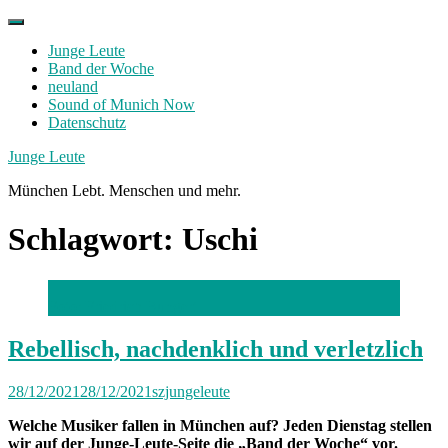
Skip
to
Junge Leute
content
Band der Woche
neuland
Sound of Munich Now
Datenschutz
Facebook
Twitter
Instagram
Junge Leute
München Lebt. Menschen und mehr.
Schlagwort:
Uschi
Foto: Friedrich Bungert
Rebellisch, nachdenklich und verletzlich
28/12/2021
28/12/2021
szjungeleute
Welche Musiker fallen in München auf? Jeden Dienstag stellen
wir auf der Junge-Leute-Seite die „Band der Woche“ vor.