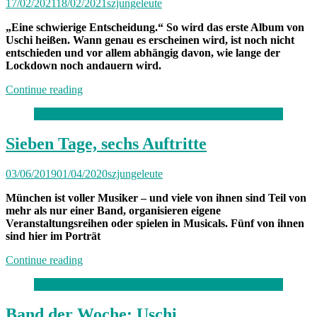
17/02/2021
18/02/2021
szjungeleute
„Eine schwierige Entscheidung.“ So wird das erste Album von
Uschi heißen. Wann genau es erscheinen wird, ist noch nicht
entschieden und vor allem abhängig davon, wie lange der
Lockdown noch andauern wird.
„Band
Continue reading
der
Woche:
Uschi“
Sieben Tage, sechs Auftritte
03/06/2019
01/04/2020
szjungeleute
München ist voller Musiker – und viele von ihnen sind Teil von
mehr als nur einer Band, organisieren eigene
Veranstaltungsreihen oder spielen in Musicals. Fünf von ihnen
sind hier im Porträt
„Sieben
Continue reading
Tage,
sechs
Auftritte“
Band der Woche: Uschi