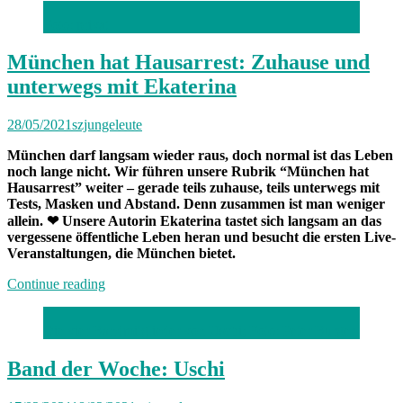
Foto: privat
München hat Hausarrest: Zuhause und
unterwegs mit Ekaterina
28/05/2021
szjungeleute
München darf langsam wieder raus, doch normal ist das Leben
noch lange nicht. Wir führen unsere Rubrik “München hat
Hausarrest” weiter – gerade teils zuhause, teils unterwegs mit
Tests, Masken und Abstand. Denn zusammen ist man weniger
allein.
❤
Unsere Autorin Ekaterina tastet sich langsam an das
vergessene öffentliche Leben heran und besucht die ersten Live-
Veranstaltungen, die München bietet.
„München
Continue reading
hat
Hausarrest:
Die vier Bandmitglieder von Uschi; Foto: Peter Burger
Zuhause
und
unterwegs
Band der Woche: Uschi
mit
Ekaterina“