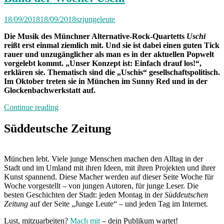
18/09/2018
18/09/2018
szjungeleute
Die Musik des Münchner Alternative-Rock-Quartetts
Uschi
reißt erst einmal ziemlich mit. Und sie ist dabei einen guten Tick
rauer und unzugänglicher als man es in der aktuellen Popwelt
vorgelebt kommt. „Unser Konzept ist: Einfach drauf los!“,
erklären sie. Thematisch sind die „Uschis“ gesellschaftspolitisch.
Im Oktober treten sie in München im Sunny Red und in der
Glockenbachwerkstatt auf.
„Band
Continue reading
der
Woche:
Süddeutsche Zeitung
Uschi“
München lebt. Viele junge Menschen machen den Alltag in der
Stadt und im Umland mit ihren Ideen, mit ihren Projekten und ihrer
Kunst spannend. Diese Macher werden auf dieser Seite Woche für
Woche vorgestellt – von jungen Autoren, für junge Leser. Die
besten Geschichten der Stadt: jeden Montag in der
Süddeutschen
Zeitung
auf der Seite „Junge Leute“ – und jeden Tag im Internet.
Lust, mitzuarbeiten?
Mach mit
– dein Publikum wartet!