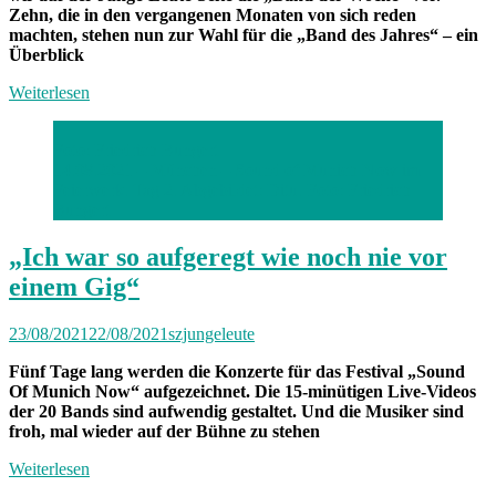
Zehn, die in den vergangenen Monaten von sich reden
machten, stehen nun zur Wahl für die „Band des Jahres“ – ein
Überblick
Weiterlesen
Foto: Friedrich Bungert
14.08.2021 – München – Sound of Munich Now im
Feierwerk. Tag 2. Abgebildet: Ditu. Foto: Friedrich
Bungert
„Ich war so aufgeregt wie noch nie vor
einem Gig“
23/08/2021
22/08/2021
szjungeleute
Fünf Tage lang werden die Konzerte für das Festival „Sound
Of Munich Now“ aufgezeichnet. Die 15-minütigen Live-Videos
der 20 Bands sind aufwendig gestaltet. Und die Musiker sind
froh, mal wieder auf der Bühne zu stehen
Weiterlesen