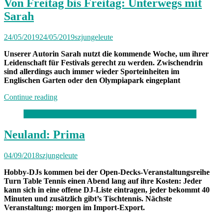
München:
Von Freitag bis Freitag: Unterwegs mit
Unterwegs
Sarah
mit
Max“
24/05/2019
24/05/2019
szjungeleute
Unserer Autorin Sarah nutzt die kommende Woche, um ihrer
Leidenschaft für Festivals gerecht zu werden. Zwischendrin
sind allerdings auch immer wieder Sporteinheiten im
Englischen Garten oder den Olympiapark eingeplant
„Von
Continue reading
Freitag
bis
Freitag:
Unterwegs
Neuland: Prima
mit
Sarah“
04/09/2018
szjungeleute
Hobby-DJs kommen bei der Open-Decks-Veranstaltungsreihe
Turn Table Tennis einen Abend lang auf ihre Kosten: Jeder
kann sich in eine offene DJ-Liste eintragen, jeder bekommt 40
Minuten und zusätzlich gibt’s Tischtennis. Nächste
Veranstaltung: morgen im Import-Export.