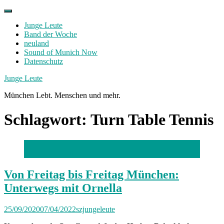
Skip
to
Junge Leute
content
Band der Woche
neuland
Sound of Munich Now
Datenschutz
Facebook
Twitter
Instagram
Junge Leute
München Lebt. Menschen und mehr.
Schlagwort:
Turn Table Tennis
Foto: Lara Freiburger
Von Freitag bis Freitag München:
Unterwegs mit Ornella
25/09/2020
07/04/2022
szjungeleute