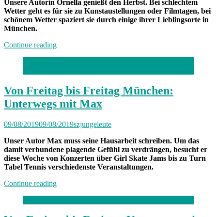
Unsere Autorin Ornella genießt den Herbst. Bei schlechtem
Wetter geht es für sie zu Kunstaustellungen oder Filmtagen, bei
schönem Wetter spaziert sie durch einige ihrer Lieblingsorte in
München.
„Von
Continue reading
Freitag
bis
Foto: Murilo Macena
Freitag
München:
Unterwegs
Von Freitag bis Freitag München:
mit
Unterwegs mit Max
Ornella“
09/08/2019
09/08/2019
szjungeleute
Unser Autor Max muss seine Hausarbeit schreiben. Um das
damit verbundene plagende Gefühl zu verdrängen, besucht er
diese Woche von Konzerten über Girl Skate Jams bis zu Turn
Tabel Tennis verschiedenste Veranstaltungen.
„Von
Continue reading
Freitag
bis
Freitag