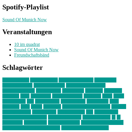
Spotify-Playlist
Sound Of Munich Now
Veranstaltungen
10 im quadrat
Sound Of Munich Now
Freundschaftsbänd
Schlagwörter
10 im Quadrat
Amelie Völker
Anastasia Trenkler
Ausstellung
bahnwärter thiel
Band der Woche
Bei Krause zu Hause
Beziehungsweise
ein abend mit
farbenladen
feierwerk
fotografie
Hip-Hop
indie
junge leute
junges münchen
Kolumne
kunst
Liebe
Lisi Wasmer
lmu
lost weekend
Louis Seibert
Max Fluder
mein
münchen
milla
musik
München
Münchens junge Kreative
neuland
ornella cosenza
Partnerschaft
Philipp Kreiter
pop
Rita Argauer
Sound Of Munich Now
Stefanie Witterauf
susanne krause
sz
sz
junge leute
szjungeleute
theresa parstorfer
Von Freitag bis Freitag
von freitag bis freitag münchen
Zeichen der Freundschaft