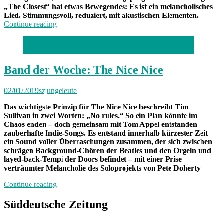
„The Closest“ hat etwas Bewegendes: Es ist ein melancholisches
Lied. Stimmungsvoll, reduziert, mit akustischen Elementen.
„Band
Continue reading
der
Woche:
Foto: Fritz Beck
Paper
Waltz“
Band der Woche: The Nice Nice
02/01/2019
szjungeleute
Das wichtigste Prinzip für The Nice Nice beschreibt Tim
Sullivan in zwei Worten: „No rules.“ So ein Plan könnte im
Chaos enden – doch gemeinsam mit Tom Appel entstanden
zauberhafte Indie-Songs. Es entstand innerhalb kürzester Zeit
ein Sound voller Überraschungen zusammen, der sich zwischen
schrägen Background-Chören der Beatles und den Orgeln und
layed-back-Tempi der Doors befindet – mit einer Prise
verträumter Melancholie des Soloprojekts von Pete Doherty
„Band
Continue reading
der
Woche:
Süddeutsche Zeitung
The