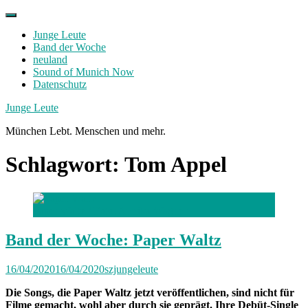
Skip
to
Junge Leute
content
Band der Woche
neuland
Sound of Munich Now
Datenschutz
Facebook
Twitter
Instagram
Junge Leute
München Lebt. Menschen und mehr.
Schlagwort:
Tom Appel
Paper Waltz /
Foto: Annika Wagner
Band der Woche: Paper Waltz
16/04/2020
16/04/2020
szjungeleute
Die Songs, die Paper Waltz jetzt veröffentlichen, sind nicht für
Filme gemacht, wohl aber durch sie geprägt. Ihre Debüt-Single