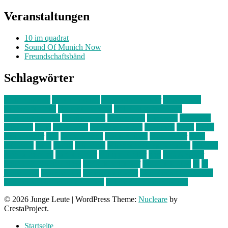
Veranstaltungen
10 im quadrat
Sound Of Munich Now
Freundschaftsbänd
Schlagwörter
10 im Quadrat
Amelie Völker
Anastasia Trenkler
Ausstellung
bahnwärter thiel
Band der Woche
Bei Krause zu Hause
Beziehungsweise
ein abend mit
farbenladen
feierwerk
fotografie
Hip-Hop
indie
junge leute
junges münchen
Kolumne
kunst
Liebe
Lisi Wasmer
lmu
lost weekend
Louis Seibert
Max Fluder
mein
münchen
milla
musik
München
Münchens junge Kreative
neuland
ornella cosenza
Partnerschaft
Philipp Kreiter
pop
Rita Argauer
Sound Of Munich Now
Stefanie Witterauf
susanne krause
sz
sz
junge leute
szjungeleute
theresa parstorfer
Von Freitag bis Freitag
von freitag bis freitag münchen
Zeichen der Freundschaft
© 2026 Junge Leute
|
WordPress Theme:
Nucleare
by
CrestaProject.
Startseite