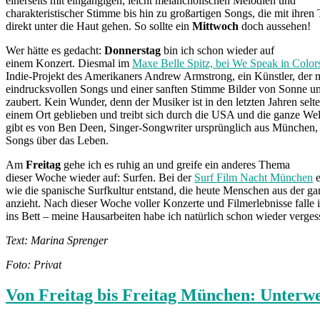
einerseits mit eingängigen, leicht melancholischen Melodien und
charakteristischer Stimme bis hin zu großartigen Songs, die mit ihren
direkt unter die Haut gehen. So sollte ein
Mittwoch
doch aussehen!
Wer hätte es gedacht:
Donnerstag
bin ich schon wieder auf
einem Konzert. Diesmal im
Maxe Belle Spitz, bei We Speak in Color
Indie-Projekt des Amerikaners Andrew Armstrong, ein Künstler, der m
eindrucksvollen Songs und einer sanften Stimme Bilder von Sonne 
zaubert. Kein Wunder, denn der Musiker ist in den letzten Jahren selt
einem Ort geblieben und treibt sich durch die USA und die ganze Wel
gibt es von Ben Deen, Singer-Songwriter ursprünglich aus München, 
Songs über das Leben.
Am
Freitag
gehe ich es ruhig an und greife ein anderes Thema
dieser Woche wieder auf: Surfen. Bei der
Surf Film Nacht München
e
wie die spanische Surfkultur entstand, die heute Menschen aus der g
anzieht. Nach dieser Woche voller Konzerte und Filmerlebnisse falle
ins Bett – meine Hausarbeiten habe ich natürlich schon wieder verges
Text: Marina Sprenger
Foto: Privat
Von Freitag bis Freitag München: Unterwe