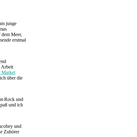
um junge
amas
f dem Meer,
nende erstmal
fend
 Arbeit
 Market
ich über die
ost-Rock und
Spaß und ich
Jacobey und
ie Zuhörer