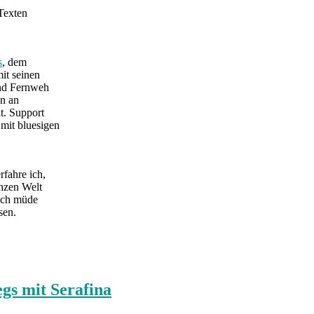
 Texten
s
, dem
it seinen
und Fernweh
en an
t. Support
mit bluesigen
rfahre ich,
anzen Welt
 ich müde
sen.
gs mit Serafina