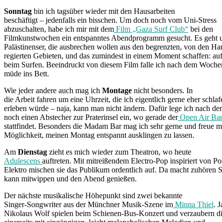
Sonntag
bin ich tagsüber wieder mit den Hausarbeiten
beschäftigt – jedenfalls ein bisschen. Um doch noch vom Uni-Stress
abzuschalten, habe ich mir mit dem
Film „Gaza Surf Club“
bei den
Filmkunstwochen ein entspanntes Abendprogramm gesucht. Es geht 
Palästinenser, die ausbrechen wollen aus den begrenzten, von den H
regierten Gebieten, und das zumindest in einem Moment schaffen: au
beim Surfen. Beeindruckt von diesem Film falle ich nach dem Woche
müde ins Bett.
Wie jeder andere auch mag ich
Montage
nicht besonders. In
die Arbeit fahren um eine Uhrzeit, die ich eigentlich gerne eher schla
erleben würde – naja, kann man nicht ändern. Dafür lege ich nach der
noch einen Abstecher zur Praterinsel ein, wo gerade der
Open Air Bar
stattfindet. Besonders die Madam Bar mag ich sehr gerne und freue m
Möglichkeit, meinen Montag entspannt ausklingen zu lassen.
Am
Dienstag
zieht es mich wieder zum Theatron, wo heute
Adulescens
auftreten. Mit mitreißendem Electro-Pop inspiriert von P
Elektro mischen sie das Publikum ordentlich auf. Da macht zuhören 
kann mitwippen und den Abend genießen.
Der nächste musikalische Höhepunkt sind zwei bekannte
Singer-Songwriter aus der Münchner Musik-Szene im
Minna Thiel
. 
Nikolaus Wolf spielen beim Schienen-Bus-Konzert und verzaubern d