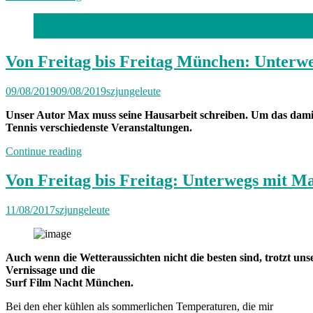
Freitag
bis
Foto: Murilo Macena
Freitag
München:
Unterwegs
Von Freitag bis Freitag München: Unterw
mit
Marietta“
09/08/2019
09/08/2019
szjungeleute
Unser Autor Max muss seine Hausarbeit schreiben. Um das damit
Tennis verschiedenste Veranstaltungen.
„Von
Continue reading
Freitag
bis
Von Freitag bis Freitag: Unterwegs mit M
Freitag
München:
11/08/2017
szjungeleute
Unterwegs
mit
Max“
Auch wenn die Wetteraussichten nicht die besten sind, trotzt u
Vernissage und die
Surf Film Nacht München.
Bei den eher kühlen als sommerlichen Temperaturen, die mir