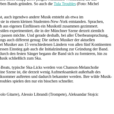
 eben Bands gründen. So auch die
Tula Troubles
(Foto: Michel
st, auch irgendwo andere Musik entsteht als etwa im
ei sie in einem kleinen Studenten-New-York entstanden. Sprachen,
ich aus eigenen Einflüssen ein Musikstil zusammen gezimmert.
ilen experimentiert, die in der Münchner Szene derzeit ziemlich
t passen möchte. Und gerade deshalb, bei aller Überbeanspruchung,
dings auch different genug: Die sieben Musiker der aktuellen
ort Musiker aus 15 verschiedenen Ländern von allen fünf Kontinenten
Dessen Einstieg gab auch die Initialzündung zur Gründung der Band.
durch den festen Sänger begann die Band sich zu formieren, hin zu
usik schließlich zum Ska.
ff-Beats, typische Ska-Licks werden von Chanson-Melancholie
ine Szene ist, die derzeit wenig Aufmerksamkeit außerhalb des
ksommer auftreten und dadurch bekannter werden. Ihre wilde Musik-
oubles spielen den nur ein bisschen schneller.
o Gitarre), Alessio Librandi (Trompete), Aleksandar Stojcic