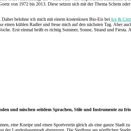
oetz von 1972 bis 2013. Diese setzen sich mit der Thema Schein oder 
n. Daher belohne ich mich mit einem kostenlosen Bio-Eis bei
Ice & Cre
inke einen kühlen Radler und freue mich auf den nächsten Tag. Aber au
oche. Erst einmal heißt es richtig Sommer, Sonne, Strand und Fiesta. A
den und mischen seitdem Sprachen, Stile und Instrumente zu fris
n, eine Kneipe und einen Sportverein gleich als eine ganze Stadt zu
m Rest der Landeshauptstadt abgrenzen. Die Siedlung am nördlichen St