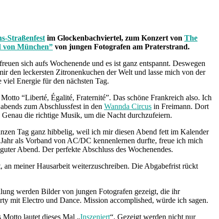
s-Straßenfest
im Glockenbachviertel, zum Konzert von
The
d von München”
von jungen Fotografen am Praterstrand.
le freuen sich aufs Wochenende und es ist ganz entspannt. Deswegen
 mir den leckersten Zitronenkuchen der Welt und lasse mich von der
e viel Energie für den nächsten Tag.
 Motto “Liberté, Égalité, Fraternité”. Das schöne Frankreich also. Ich
s abends zum Abschlussfest in den
Wannda Circus
in Freimann. Dort
 Genau die richtige Musik, um die Nacht durchzufeiern.
nzen Tag ganz hibbelig, weil ich mir diesen Abend fett im Kalender
 Jahr als Vorband von AC/DC kennenlernen durfte, freue ich mich
g guter Abend. Der perfekte Abschluss des Wochenendes.
t, an meiner Hausarbeit weiterzuschreiben. Die Abgabefrist rückt
llung werden Bilder von jungen Fotografen gezeigt, die ihr
rty mit Electro und Dance. Mission accomplished, würde ich sagen.
 Motto lautet dieses Mal „
Inszeniert
“. Gezeigt werden nicht nur