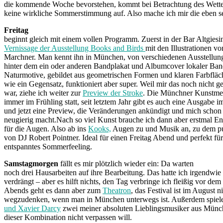
die kommende Woche bevorstehen, kommt bei Betrachtung des Wette
keine wirkliche Sommerstimmung auf. Also mache ich mir die eben se
Freitag
beginnt gleich mit einem vollen Programm. Zuerst in der Bar Altgiesin
Vernissage der Ausstellung Books and Birds
mit den Illustrationen v
Marchner. Man kennt ihn in München, von verschiedenen Ausstellung
hinter dem ein oder anderen Bandplakat und Albumcover lokaler Band
Naturmotive, gebildet aus geometrischen Formen und klaren Farbfläch
wie ein Gegensatz, funktioniert aber super. Weil mir das noch nicht 
war, ziehe ich weiter zur
Preview der Stroke
. Die Münchner Kunstmes
immer im Frühling statt, seit letztem Jahr gibt es auch eine Ausgabe i
und jetzt eine Preview, die Veränderungen ankündigt und mich schon
neugierig macht.Nach so viel Kunst brauche ich dann aber erstmal E
für die Augen. Also ab ins
Kooks,
Augen zu und Musik an, zu dem p
von DJ Robert Pointner. Ideal für einen Freitag Abend und perfekt fü
entspanntes Sommerfeeling.
Samstagmorgen
fällt es mir plötzlich wieder ein: Da warten
noch drei Hausarbeiten auf ihre Bearbeitung. Das hatte ich irgendwie
verdrängt – aber es hilft nichts, den Tag verbringe ich fleißig vor dem
Abends geht es dann aber zum
Theatron
, das Festival ist im August n
wegzudenken, wenn man in München unterwegs ist. Außerdem spiele
und Xavier Darcy
zwei meiner absoluten Lieblingsmusiker aus Münch
dieser Kombination nicht verpassen will.