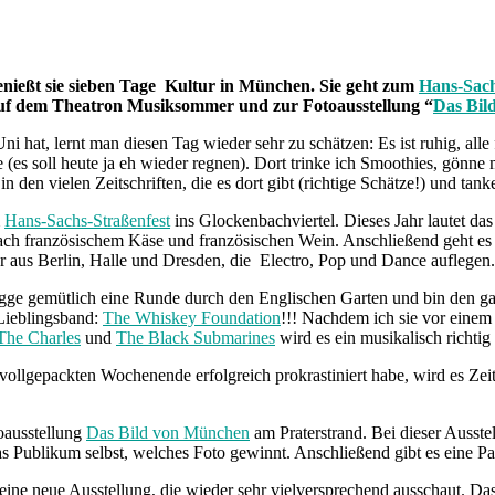
genießt sie sieben Tage Kultur in München. Sie geht zum
Hans-Sach
f dem Theatron Musiksommer und zur Fotoausstellung “
Das Bil
i hat, lernt man diesen Tag wieder sehr zu schätzen: Es ist ruhig, al
 (es soll heute ja eh wieder regnen). Dort trinke ich Smoothies, gönne
den vielen Zeitschriften, die es dort gibt (richtige Schätze!) und tank
m
Hans-Sachs-Straßenfest
ins Glockenbachviertel. Dieses Jahr lautet das
nach französischem Käse und französischen Wein. Anschließend geht e
 aus Berlin, Halle und Dresden, die Electro, Pop und Dance auflegen.
ogge gemütlich eine Runde durch den Englischen Garten und bin den ga
Lieblingsband:
The Whiskey Foundation
!!! Nachdem ich sie vor einem
The Charles
und
The Black Submarines
wird es ein musikalisch richti
 vollgepackten Wochenende erfolgreich prokrastiniert habe, wird es Zei
oausstellung
Das Bild von München
am Praterstrand. Bei dieser Ausste
 Publikum selbst, welches Foto gewinnt. Anschließend gibt es eine Pa
 eine neue Ausstellung, die wieder sehr vielversprechend ausschaut. Das