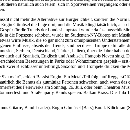
udieren natürlich auch feiern, sich in Sportvereinen vergnügen; oder
en.
stil nicht mehr die Alternative zur Bürgerlichkeit, sondern die Norm i
st Engin Gümüsel die Lage dort, und die Musik klingt tatsächlich, als s
 Gespür für die Trends der Landeshauptstadt wurde da fast ausschließl
ik in die Popszene schoben, wurde im Studenten-NY-Biotop mit Musikst
 etwas wirre Musik, die so gar nicht zum omnipräsenten Understatemen
igenen Einflüsse, abseits der Trends, sind bei dieser Truppe dafür aller
esien, Serbien, Deutschland, Türkei, Italien), über die Jahre haben d
aber auch auf Spanisch, Englisch und Arabisch. François Neveu singt. 
 verschiedenen Besetzungen in Parks oder Wohnzimmern gespielt – erst 
noch zwei Blechbläser unterbringt. Saxofon und Trompete drücken die M
r Ska mehr“, erklärt Bassist Engin. Ein Metal-Teil folgt auf Reggae-O
atürlich die Benuts als gutmütige Patronen schweben, auch wenn das e
erfest des Feierwerks am Sonntag, 26. Juli, oder beim Theatron Musi
ommerfest- und Straßenparty-Bands spielen: Balkan Brass. Die Tula Tr
s Gitarre, Band Leader), Engin Gümüsel (Bass),Burak Kilickiran (Sol