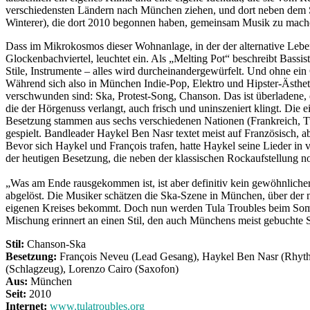
verschiedensten Ländern nach München ziehen, und dort neben dem St
Winterer), die dort 2010 begonnen haben, gemeinsam Musik zu mach
Dass im Mikrokosmos dieser Wohnanlage, in der der alternative Lebens
Glockenbachviertel, leuchtet ein. Als „Melting Pot“ beschreibt Bassi
Stile, Instrumente – alles wird durcheinandergewürfelt. Und ohne ein
Während sich also in München Indie-Pop, Elektro und Hipster-Ästhet
verschwunden sind: Ska, Protest-Song, Chanson. Das ist überladene,
die der Hörgenuss verlangt, auch frisch und uninszeniert klingt. Die e
Besetzung stammen aus sechs verschiedenen Nationen (Frankreich, Tun
gespielt. Bandleader Haykel Ben Nasr textet meist auf Französisch, 
Bevor sich Haykel und François trafen, hatte Haykel seine Lieder in
der heutigen Besetzung, die neben der klassischen Rockaufstellung 
„Was am Ende rausgekommen ist, ist aber definitiv kein gewöhnliche
abgelöst. Die Musiker schätzen die Ska-Szene in München, über der n
eigenen Kreises bekommt. Doch nun werden Tula Troubles beim Somm
Mischung erinnert an einen Stil, den auch Münchens meist gebuchte S
Stil:
Chanson-Ska
Besetzung:
François Neveu (Lead Gesang), Haykel Ben Nasr (Rhythmu
(Schlagzeug), Lorenzo Cairo (Saxofon)
Aus:
München
Seit:
2010
Internet:
www.tulatroubles.org