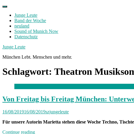
Skip
to
Junge Leute
content
Band der Woche
neuland
Sound of Munich Now
Datenschutz
Facebook
Twitter
Instagram
Junge Leute
München Lebt. Menschen und mehr.
Schlagwort:
Theatron Musikso
Von Freitag bis Freitag München: Unterwe
16/08/2019
16/08/2019
szjungeleute
Für unsere Autorin Marietta stehen diese Woche Techno, Tischt
„Von
Continue reading