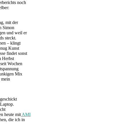
rberichts noch
lber:
g, mit der
on Simon
en und weil er
s steckt.
en – klingt
genug Kunst
se findet sonst
m Herbst
 seit Wochen
ntspannung
unkigen Mix
r mein
 geschickt
 Laptop.
icht
n heute mit
AMI
en, die ich in