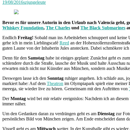
19/08/2016
szjungeleute
Bevor es für unsere Autorin in den Urlaub nach Valencia geht, 
Whiskey Foundation
,
The Charles
und
The Black Submarines
au
Endlich
Freitag!
Sobald man ins Arbeitsleben schnuppert und keine Un
gehe ich in mein Lieblingscafé
Reed
an der Hohenzollernzollernstraße
guten Laune von der Inhaberin Jules anstecken. Dabei schmökere ich in 
Denn für den
Samstag
habe ist einiges geplant: Zunächst geht es zu
schlendere durch die Straße, lausche der Musik und halte Ausschau 
erwarten mich nicht nur Künstler aus München, sondern auch Musiker
Deswegen lasse ich den
Sonntag
ruhiger angehen. Ich schlafe aus, j
markiert habe: Auf dem
Theatron
im Olympiapark spielt eine meiner 
meeega, sie wieder live zu hören. Gemeinsam mit den Auftritten von
Der
Montag
wird bei mir relativ ereignislos: Nachdem ich an diesem
immer näher.
Um den Gedanken daran zu verdrängen geht es am
Dienstag
zur Fot
persönliches Bild von München zeigen. Am Ende entscheidet dann das
Visuell geht es am
Mittwoch
weiter. In der Kunsthalle gibt es wieder