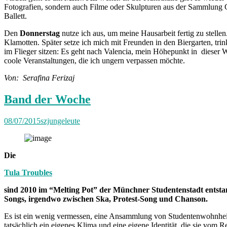
Fotografien, sondern auch Filme oder Skulpturen aus der Sammlung G
Ballett.
Den
Donnerstag
nutze ich aus, um meine Hausarbeit fertig zu stelle
Klamotten. Später setze ich mich mit Freunden in den Biergarten, tr
im Flieger sitzen: Es geht nach Valencia, mein Höhepunkt in dieser W
coole Veranstaltungen, die ich ungern verpassen möchte.
Von: Serafina Ferizaj
Band der Woche
08/07/2015
szjungeleute
Die
Tula Troubles
sind 2010 im “Melting Pot” der Münchner Studentenstadt entstan
Songs, irgendwo zwischen Ska, Protest-Song und Chanson.
Es ist ein wenig vermessen, eine Ansammlung von Studentenwohnheime
tatsächlich ein eigenes Klima und eine eigene Identität, die sie vo