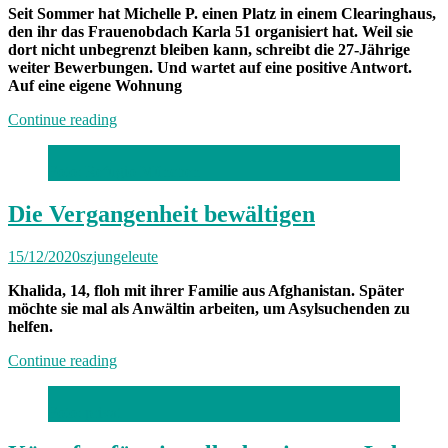
Seit Sommer hat Michelle P. einen Platz in einem Clearinghaus,
den ihr das Frauenobdach Karla 51 organisiert hat. Weil sie
dort nicht unbegrenzt bleiben kann, schreibt die 27-Jährige
weiter Bewerbungen. Und wartet auf eine positive Antwort.
Auf eine eigene Wohnung
„„Du
Continue reading
kommst
dir
Foto: Refugio München
ausgegrenzt
vor““
Die Vergangenheit bewältigen
15/12/2020
szjungeleute
Khalida, 14, floh mit ihrer Familie aus Afghanistan. Später
möchte sie mal als Anwältin arbeiten, um Asylsuchenden zu
helfen.
„Die
Continue reading
Vergangenheit
bewältigen“
Foto: privat