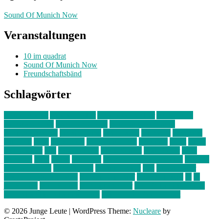
Sound Of Munich Now
Veranstaltungen
10 im quadrat
Sound Of Munich Now
Freundschaftsbänd
Schlagwörter
10 im Quadrat
Amelie Völker
Anastasia Trenkler
Ausstellung
bahnwärter thiel
Band der Woche
Bei Krause zu Hause
Beziehungsweise
ein abend mit
farbenladen
feierwerk
fotografie
Hip-Hop
indie
junge leute
junges münchen
Kolumne
kunst
Liebe
Lisi Wasmer
lmu
lost weekend
Louis Seibert
Max Fluder
mein
münchen
milla
musik
München
Münchens junge Kreative
neuland
ornella cosenza
Partnerschaft
Philipp Kreiter
pop
Rita Argauer
Sound Of Munich Now
Stefanie Witterauf
susanne krause
sz
sz
junge leute
szjungeleute
theresa parstorfer
Von Freitag bis Freitag
von freitag bis freitag münchen
Zeichen der Freundschaft
© 2026 Junge Leute
|
WordPress Theme:
Nucleare
by