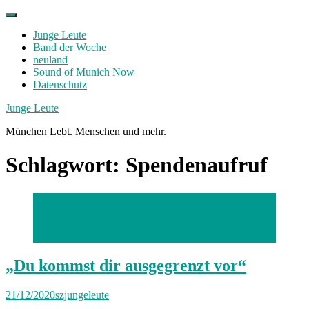
Skip
to
Junge Leute
content
Band der Woche
neuland
Sound of Munich Now
Datenschutz
Facebook
Twitter
Instagram
Junge Leute
München Lebt. Menschen und mehr.
Schlagwort:
Spendenaufruf
Foto: Catherina Hess
Adventskalender Junge Leute Michelle Plitt.
Foto:Catherina Hess
„Du kommst dir ausgegrenzt vor“
21/12/2020
szjungeleute