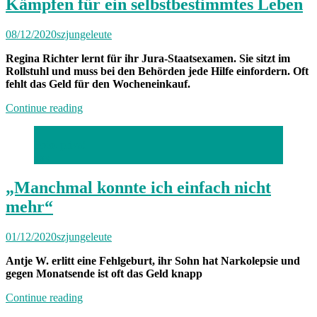
Kämpfen für ein selbstbestimmtes Leben
08/12/2020
szjungeleute
Regina Richter lernt für ihr Jura-Staatsexamen. Sie sitzt im
Rollstuhl und muss bei den Behörden jede Hilfe einfordern. Oft
fehlt das Geld für den Wocheneinkauf.
„Kämpfen
Continue reading
für
ein
Foto: privat
selbstbestimmtes
dav
Leben“
„Manchmal konnte ich einfach nicht
mehr“
01/12/2020
szjungeleute
Antje W. erlitt eine Fehlgeburt, ihr Sohn hat Narkolepsie und
gegen Monatsende ist oft das Geld knapp
„„Manchmal
Continue reading
konnte