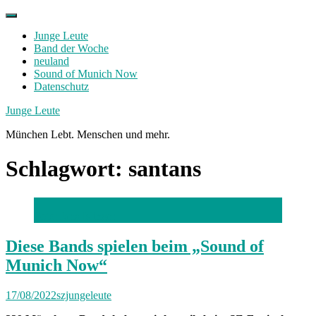
Skip
to
Junge Leute
content
Band der Woche
neuland
Sound of Munich Now
Datenschutz
Facebook
Twitter
Instagram
Junge Leute
München Lebt. Menschen und mehr.
Schlagwort:
santans
Foto: Jana Islinger
Diese Bands spielen beim „Sound of
Munich Now“
17/08/2022
szjungeleute