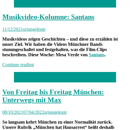
Foto: Screenshot SZ
Freitag
München:
Unterwegs
Musikvideo-Kolumne: Santans
mit
Veronika“
11/12/2021
szjungeleute
Musikvideos zeigen Geschichten – und diese zu erzählen ist
unser Ziel. Wir haben die Videos Münchner Bands
stummgeschaltet und festgehalten, was die Film-Clips
beschreiben. Diese Woche: Mesa Verde von
Santans
.
„Musikvideo-
Continue reading
Kolumne:
Santans“
Foto: privat
Von Freitag bis Freitag München:
Unterwegs mit Max
08/10/2021
07/04/2022
szjungeleute
So langsam kehrt München zu einer Normalität zurück.
Unsere Rubrik „München hat Hausarrest“ heißt deshalb