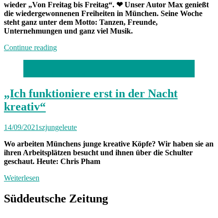
wieder „Von Freitag bis Freitag“. ❤ Unser Autor Max genießt
die wiedergewonnenen Freiheiten in München. Seine Woche
steht ganz unter dem Motto: Tanzen, Freunde,
Unternehmungen und ganz viel Musik.
„Von
Continue reading
Freitag
bis
Foto: Stephan Rumpf
Freitag
München:
Unterwegs
„Ich funktioniere erst in der Nacht
mit
kreativ“
Max“
14/09/2021
szjungeleute
Wo arbeiten Münchens junge kreative Köpfe? Wir haben sie an
ihren Arbeitsplätzen besucht und ihnen über die Schulter
geschaut. Heute: Chris Pham
Weiterlesen
Süddeutsche Zeitung