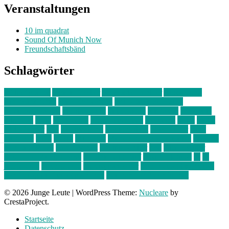
Veranstaltungen
10 im quadrat
Sound Of Munich Now
Freundschaftsbänd
Schlagwörter
10 im Quadrat
Amelie Völker
Anastasia Trenkler
Ausstellung
bahnwärter thiel
Band der Woche
Bei Krause zu Hause
Beziehungsweise
ein abend mit
farbenladen
feierwerk
fotografie
Hip-Hop
indie
junge leute
junges münchen
Kolumne
kunst
Liebe
Lisi Wasmer
lmu
lost weekend
Louis Seibert
Max Fluder
mein
münchen
milla
musik
München
Münchens junge Kreative
neuland
ornella cosenza
Partnerschaft
Philipp Kreiter
pop
Rita Argauer
Sound Of Munich Now
Stefanie Witterauf
susanne krause
sz
sz
junge leute
szjungeleute
theresa parstorfer
Von Freitag bis Freitag
von freitag bis freitag münchen
Zeichen der Freundschaft
© 2026 Junge Leute
|
WordPress Theme:
Nucleare
by
CrestaProject.
Startseite
Datenschutz