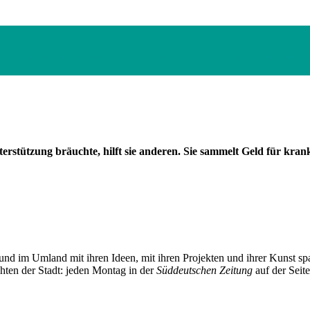
ovic hat den diesjährigen DAAD-Preis gewonnen, engagiert sich im 
terstützung bräuchte, hilft sie anderen. Sie sammelt Geld für kra
und im Umland mit ihren Ideen, mit ihren Projekten und ihrer Kunst 
chten der Stadt: jeden Montag in der
Süddeutschen Zeitung
auf der Seit