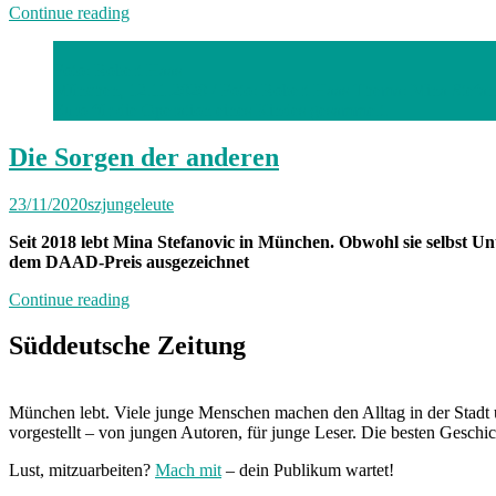
„Die
Continue reading
Vergangenheit
bewältigen“
Foto: Robert Haas
München, 12.11.2020 / Foto: Robert Haas Thema: Mina Stefan
Euro für die Operation eines Kindes gesammelt.
Die Sorgen der anderen
23/11/2020
szjungeleute
Seit 2018 lebt Mina Stefanovic in München. Obwohl sie selbst Un
dem DAAD-Preis ausgezeichnet
„Die
Continue reading
Sorgen
der
Süddeutsche Zeitung
anderen“
München lebt. Viele junge Menschen machen den Alltag in der Stadt 
vorgestellt – von jungen Autoren, für junge Leser. Die besten Geschi
Lust, mitzuarbeiten?
Mach mit
– dein Publikum wartet!