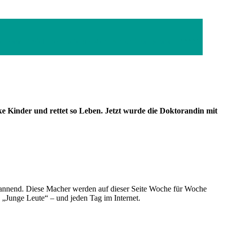
Welcome-Projekt von Refugio München und hat gerade 100000
nke Kinder und rettet so Leben. Jetzt wurde die Doktorandin mit
spannend. Diese Macher werden auf dieser Seite Woche für Woche
e „Junge Leute“ – und jeden Tag im Internet.