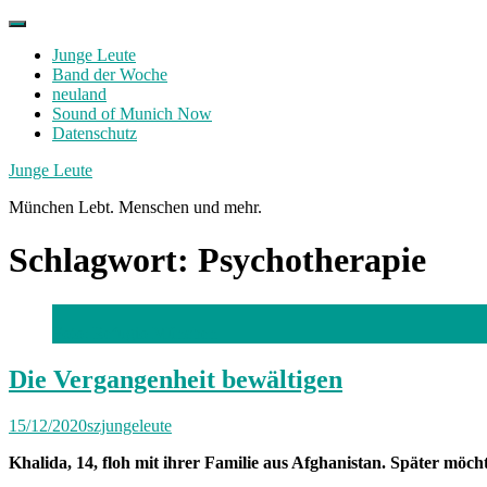
Skip
to
Junge Leute
content
Band der Woche
neuland
Sound of Munich Now
Datenschutz
Facebook
Twitter
Instagram
Junge Leute
München Lebt. Menschen und mehr.
Schlagwort:
Psychotherapie
Foto: Refugio München
Die Vergangenheit bewältigen
15/12/2020
szjungeleute
Khalida, 14, floh mit ihrer Familie aus Afghanistan. Später möch