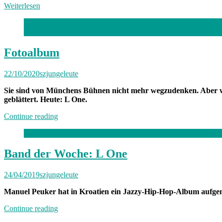
Weiterlesen
Fotos: Northern Draw, privat (4)
Fotoalbum
22/10/2020
szjungeleute
Sie sind von Münchens Bühnen nicht mehr wegzudenken. Aber wi
geblättert. Heute: L One.
„Fotoalbum“
Continue reading
Band der Woche: L One
24/04/2019
szjungeleute
Manuel Peuker hat in Kroatien ein Jazzy-Hip-Hop-Album aufgen
„Band
Continue reading
der