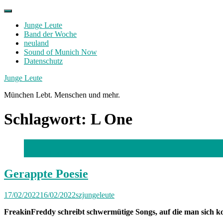
Skip
to
Junge Leute
content
Band der Woche
neuland
Sound of Munich Now
Datenschutz
Facebook
Twitter
Instagram
Junge Leute
München Lebt. Menschen und mehr.
Schlagwort:
L One
Foto: Alina Aladag
Gerappte Poesie
17/02/2022
16/02/2022
szjungeleute
FreakinFreddy schreibt schwermütige Songs, auf die man sich ko