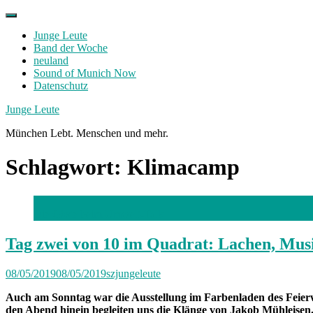
Skip
to
Junge Leute
content
Band der Woche
neuland
Sound of Munich Now
Datenschutz
Facebook
Twitter
Instagram
Junge Leute
München Lebt. Menschen und mehr.
Schlagwort:
Klimacamp
Die Gäste beim Umwelt-Talk
Tag zwei von 10 im Quadrat: Lachen, Musi
08/05/2019
08/05/2019
szjungeleute
Auch am Sonntag war die Ausstellung im Farbenladen des Feierwe
den Abend hinein begleiten uns die Klänge von Jakob Mühleisen