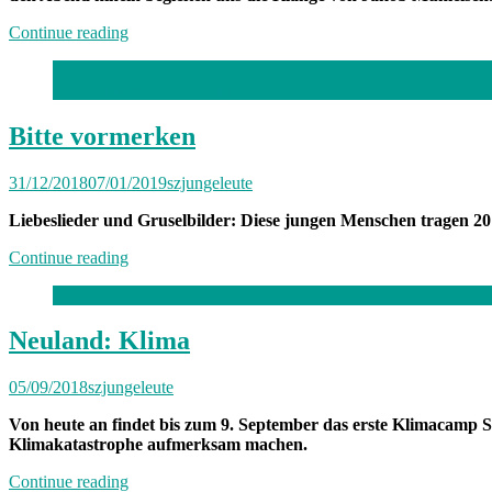
„Tag
Continue reading
zwei
von
Foto: Emanuel A. Klempa
10
im
Quadrat:
Bitte vormerken
Lachen,
Musik
31/12/2018
07/01/2019
szjungeleute
hören
und
Liebeslieder und Gruselbilder: Diese jungen Menschen tragen 2
die
Welt
„Bitte
Continue reading
retten“
vormerken“
Neuland: Klima
05/09/2018
szjungeleute
Von heute an findet bis zum 9. September das erste Klimacamp S
Klimakatastrophe aufmerksam machen.
„Neuland:
Continue reading