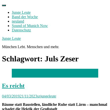
Skip
to
Junge Leute
content
Band der Woche
neuland
Sound of Munich Now
Datenschutz
Facebook
Twitter
Instagram
Junge Leute
München Lebt. Menschen und mehr.
Schlagwort:
Juls Zeser
Foto: Martin Holzner
Es reicht
04/03/2019
21/11/2023
szjungeleute
Bäume statt Baustellen, ländliche Ruhe statt Lärm – manchmal
schadet die Hektik der Großstadt