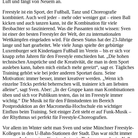
Luft und fängt von Neuem an.
Freestyle ist ein Sport, der Fußball, Tanz und Choreografie
kombiniert. Auch weil jeder – mehr oder weniger gut – einen Ball
kicken und auch tanzen kann, ist die Kombination für viele
Beobachter so faszinierend. Was die Passanten nicht wissen: Sven
ist einer der besten Freestyler der Welt, der zu internationalen
Wettkämpfen eingeladen wird. Für diesen Status hat der 23-Jährige
lange und hart gearbeitet. Wie viele Jungs spielte der gebürtige
Luxemburger seit Kindertagen Fußball im Verein – bis er sich vor
knapp zehn Jahren für den Freestyle entschieden hat. „Die hohen
technischen Ansprüche und die Kreativität, die man in dem Sport
ausleben kann, haben mich einfach mehr gereizt“, sagt er. Tägliches
Training gehört wie bei jeder anderen Sportart dazu. Seine
Motivation: immer besser, immer kreativer werden. „Wenn ich
einzelne Tricks perfekt beherrschen will, trainiere ich am liebsten
alleine“, sagt Sven. Aber: „In der Gruppe kann man Kombinationen
üben und sich vor Publikum testen, das ist im Freestyle immer
wichtig.“ Die Musik ist für den Filmstudenten im Bereich
Postproduktion an der Macromedia-Hochschule ein wichtiger
Einfluss beim Training. Seit einiger Zeit steht er auf Funk-Musik –
der Rhythmus sei perfekt für Freestyle-Choreografien.
Vor allem im Winter sieht man Sven und seine Münchner Freestyle-
Kollegen in den U-Bahn-Stationen der Stadt. Das war nicht immer