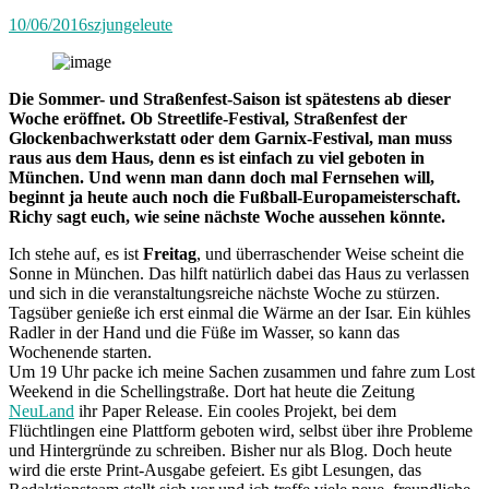
10/06/2016
szjungeleute
Die Sommer- und Straßenfest-Saison ist spätestens ab dieser
Woche eröffnet. Ob Streetlife-Festival, Straßenfest der
Glockenbachwerkstatt oder dem Garnix-Festival, man muss
raus aus dem Haus, denn es ist einfach zu viel geboten in
München. Und wenn man dann doch mal Fernsehen will,
beginnt ja heute auch noch die Fußball-Europameisterschaft.
Richy sagt euch, wie seine nächste Woche aussehen könnte.
Ich stehe auf, es ist
Freitag
, und überraschender Weise scheint die
Sonne in München. Das hilft natürlich dabei das Haus zu verlassen
und sich in die veranstaltungsreiche nächste Woche zu stürzen.
Tagsüber genieße ich erst einmal die Wärme an der Isar. Ein kühles
Radler in der Hand und die Füße im Wasser, so kann das
Wochenende starten.
Um 19 Uhr packe ich meine Sachen zusammen und fahre zum Lost
Weekend in die Schellingstraße. Dort hat heute die Zeitung
NeuLand
ihr Paper Release. Ein cooles Projekt, bei dem
Flüchtlingen eine Plattform geboten wird, selbst über ihre Probleme
und Hintergründe zu schreiben. Bisher nur als Blog. Doch heute
wird die erste Print-Ausgabe gefeiert. Es gibt Lesungen, das