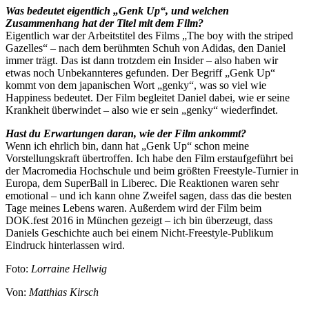
Was bedeutet eigentlich „Genk Up“, und welchen
Zusammenhang hat der Titel mit dem Film?
Eigentlich war der Arbeitstitel des Films „The boy with the striped
Gazelles“ – nach dem berühmten Schuh von Adidas, den Daniel
immer trägt. Das ist dann trotzdem ein Insider – also haben wir
etwas noch Unbekannteres gefunden. Der Begriff „Genk Up“
kommt von dem japanischen Wort „genky“, was so viel wie
Happiness bedeutet. Der Film begleitet Daniel dabei, wie er seine
Krankheit überwindet – also wie er sein „genky“ wiederfindet.
Hast du Erwartungen daran, wie der Film ankommt?
Wenn ich ehrlich bin, dann hat „Genk Up“ schon meine
Vorstellungskraft übertroffen. Ich habe den Film erstaufgeführt bei
der Macromedia Hochschule und beim größten Freestyle-Turnier in
Europa, dem SuperBall in Liberec. Die Reaktionen waren sehr
emotional – und ich kann ohne Zweifel sagen, dass das die besten
Tage meines Lebens waren. Außerdem wird der Film beim
DOK.fest 2016 in München gezeigt – ich bin überzeugt, dass
Daniels Geschichte auch bei einem Nicht-Freestyle-Publikum
Eindruck hinterlassen wird.
Foto:
Lorraine Hellwig
Von:
Matthias Kirsch