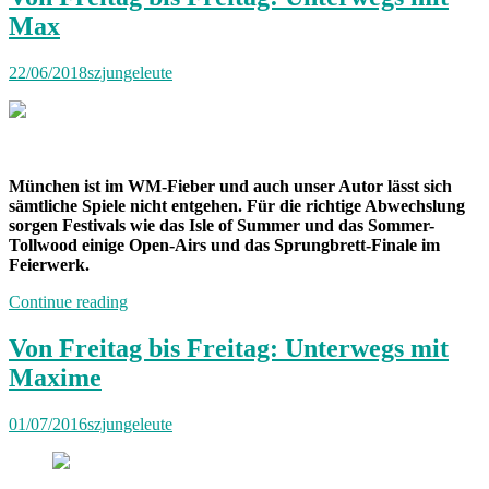
Max
22/06/2018
szjungeleute
München ist im WM-Fieber und auch unser Autor lässt sich
sämtliche Spiele nicht entgehen. Für die richtige Abwechslung
sorgen Festivals wie das Isle of Summer und das Sommer-
Tollwood einige Open-Airs und das Sprungbrett-Finale im
Feierwerk.
„Von
Continue reading
Freitag
bis
Von Freitag bis Freitag: Unterwegs mit
Freitag:
Maxime
Unterwegs
mit
Max“
01/07/2016
szjungeleute