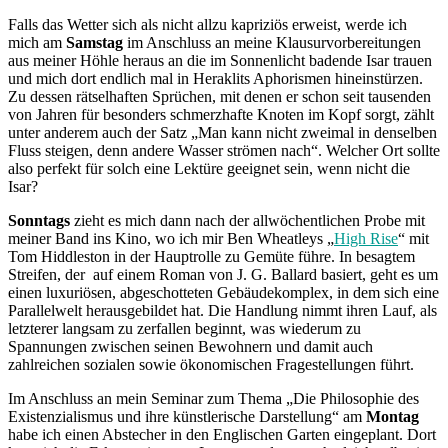
Falls das Wetter sich als nicht allzu kapriziös erweist, werde ich
mich am
Samstag
im Anschluss an meine Klausurvorbereitungen
aus meiner Höhle heraus an die im Sonnenlicht badende Isar trauen
und mich dort endlich mal in Heraklits Aphorismen hineinstürzen.
Zu dessen rätselhaften Sprüchen, mit denen er schon seit tausenden
von Jahren für besonders schmerzhafte Knoten im Kopf sorgt, zählt
unter anderem auch der Satz „Man kann nicht zweimal in denselben
Fluss steigen, denn andere Wasser strömen nach“. Welcher Ort sollte
also perfekt für solch eine Lektüre geeignet sein, wenn nicht die
Isar?
Sonntags
zieht es mich dann nach der allwöchentlichen Probe mit
meiner Band ins Kino, wo ich mir Ben Wheatleys „
High Rise
“ mit
Tom Hiddleston in der Hauptrolle zu Gemüte führe. In besagtem
Streifen, der auf einem Roman von J. G. Ballard basiert, geht es um
einen luxuriösen, abgeschotteten Gebäudekomplex, in dem sich eine
Parallelwelt herausgebildet hat. Die Handlung nimmt ihren Lauf, als
letzterer langsam zu zerfallen beginnt, was wiederum zu
Spannungen zwischen seinen Bewohnern und damit auch
zahlreichen sozialen sowie ökonomischen Fragestellungen führt.
Im Anschluss an mein Seminar zum Thema „Die Philosophie des
Existenzialismus und ihre künstlerische Darstellung“ am
Montag
habe ich einen Abstecher in den Englischen Garten eingeplant. Dort