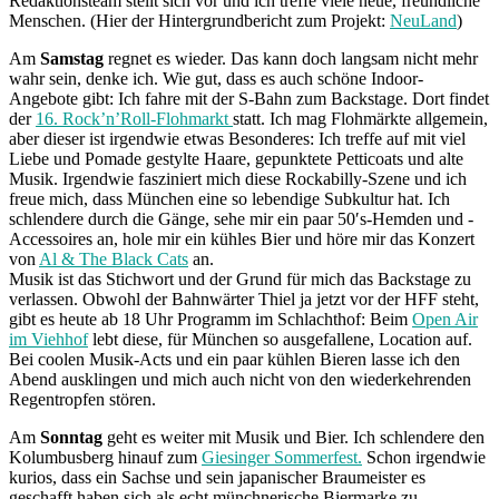
Redaktionsteam stellt sich vor und ich treffe viele neue, freundliche
Menschen. (Hier der Hintergrundbericht zum Projekt:
NeuLand
)
Am
Samstag
regnet es wieder. Das kann doch langsam nicht mehr
wahr sein, denke ich. Wie gut, dass es auch schöne Indoor-
Angebote gibt: Ich fahre mit der S-Bahn zum Backstage. Dort findet
der
16. Rock’n’Roll-Flohmarkt
statt. Ich mag Flohmärkte allgemein,
aber dieser ist irgendwie etwas Besonderes: Ich treffe auf mit viel
Liebe und Pomade gestylte Haare, gepunktete Petticoats und alte
Musik. Irgendwie fasziniert mich diese Rockabilly-Szene und ich
freue mich, dass München eine so lebendige Subkultur hat. Ich
schlendere durch die Gänge, sehe mir ein paar 50′s-Hemden und -
Accessoires an, hole mir ein kühles Bier und höre mir das Konzert
von
Al & The Black Cats
an.
Musik ist das Stichwort und der Grund für mich das Backstage zu
verlassen. Obwohl der Bahnwärter Thiel ja jetzt vor der HFF steht,
gibt es heute ab 18 Uhr Programm im Schlachthof: Beim
Open Air
im Viehhof
lebt diese, für München so ausgefallene, Location auf.
Bei coolen Musik-Acts und ein paar kühlen Bieren lasse ich den
Abend ausklingen und mich auch nicht von den wiederkehrenden
Regentropfen stören.
Am
Sonntag
geht es weiter mit Musik und Bier. Ich schlendere den
Kolumbusberg hinauf zum
Giesinger Sommerfest.
Schon irgendwie
kurios, dass ein Sachse und sein japanischer Braumeister es
geschafft haben sich als echt münchnerische Biermarke zu