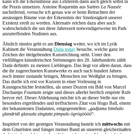
kann ich die Erkenntnisse aus Letzterem dann auch gleich selbst in
die Praxis umsetzen. Antoine Roquentin aus Sartres
La Nausée
nacheifernd, versuche ich genau wie er beim Betrachten der
ansässigen Bäume von der Erkenntnis der Sinnlosigkeit unserer
Existenz ereilt zu werden. Alternativ reichen dazu aber auch
wahrscheinlich die um diese Jahreszeit notwendigerweise im Park
anzutreffenden Nudisten aus.
Ähnlich sinnlos geht es am
Dienstag
weiter, wo ich im Lyrik
Kabinett die Veranstaltung
Dada today
besuche, welche ganz im
Zeichen der titelgebenden Kunstrichtung steht. Unter den
vielfältigen künstlerischen Strömungen des 20. Jahrhunderts zählt
Dada definitiv zu meinen Lieblingen. Das liegt vor allem daran, dass
die ihr zugerechneten Kunstwerke es auch nach hundert Jahren
noch immer zustande bringen, Menschen zur Weißglut zu bringen.
Das durfte ich erst vor Kurzem in einer Vorlesung in
Kunstgeschichte feststellen, als unser Dozent ein Bild von Marcel
Duchamps
Fountain
zeigte und dieses allerlei herrlich empörte Rufe
hervor rief. Dieser Ablehnung möchte ich an dieser Stelle nur ein
besonders ergreifendes und treffsicheres Zitat von Hugo Ball, einem
der bekanntesten Dadaisten, entgegenstellen: „
gadjama bimbalo
glandridi glassala zingtata pimpalo ögrögöööö
“.
Inspiriert von der gestrigen Veranstaltung bastele ich
mittwochs
mit
dem Gitarristen und Sänger meiner Band an unserem gleichermaßen