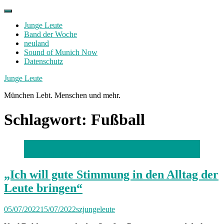
Skip
to
Junge Leute
content
Band der Woche
neuland
Sound of Munich Now
Datenschutz
Facebook
Twitter
Instagram
Junge Leute
München Lebt. Menschen und mehr.
Schlagwort:
Fußball
Foto: Stephan Rumpf
„Ich will gute Stimmung in den Alltag der
Leute bringen“
05/07/2022
15/07/2022
szjungeleute