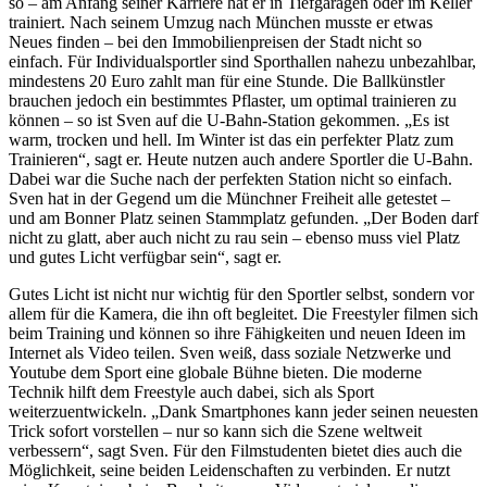
so – am Anfang seiner Karriere hat er in Tiefgaragen oder im Keller
trainiert. Nach seinem Umzug nach München musste er etwas
Neues finden – bei den Immobilienpreisen der Stadt nicht so
einfach. Für Individualsportler sind Sporthallen nahezu unbezahlbar,
mindestens 20 Euro zahlt man für eine Stunde. Die Ballkünstler
brauchen jedoch ein bestimmtes Pflaster, um optimal trainieren zu
können – so ist Sven auf die U-Bahn-Station gekommen. „Es ist
warm, trocken und hell. Im Winter ist das ein perfekter Platz zum
Trainieren“, sagt er. Heute nutzen auch andere Sportler die U-Bahn.
Dabei war die Suche nach der perfekten Station nicht so einfach.
Sven hat in der Gegend um die Münchner Freiheit alle getestet –
und am Bonner Platz seinen Stammplatz gefunden. „Der Boden darf
nicht zu glatt, aber auch nicht zu rau sein – ebenso muss viel Platz
und gutes Licht verfügbar sein“, sagt er.
Gutes Licht ist nicht nur wichtig für den Sportler selbst, sondern vor
allem für die Kamera, die ihn oft begleitet. Die Freestyler filmen sich
beim Training und können so ihre Fähigkeiten und neuen Ideen im
Internet als Video teilen. Sven weiß, dass soziale Netzwerke und
Youtube dem Sport eine globale Bühne bieten. Die moderne
Technik hilft dem Freestyle auch dabei, sich als Sport
weiterzuentwickeln. „Dank Smartphones kann jeder seinen neuesten
Trick sofort vorstellen – nur so kann sich die Szene weltweit
verbessern“, sagt Sven. Für den Filmstudenten bietet dies auch die
Möglichkeit, seine beiden Leidenschaften zu verbinden. Er nutzt