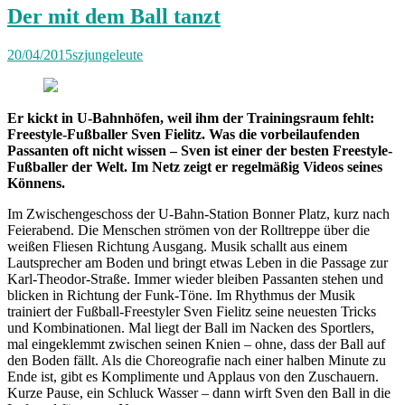
Der mit dem Ball tanzt
20/04/2015
szjungeleute
Er kickt in U-Bahnhöfen, weil ihm der Trainingsraum fehlt:
Freestyle-Fußballer Sven Fielitz. Was die vorbeilaufenden
Passanten oft nicht wissen – Sven ist einer der besten Freestyle-
Fußballer der Welt. Im Netz zeigt er regelmäßig Videos seines
Könnens.
Im Zwischengeschoss der U-Bahn-Station Bonner Platz, kurz nach
Feierabend. Die Menschen strömen von der Rolltreppe über die
weißen Fliesen Richtung Ausgang. Musik schallt aus einem
Lautsprecher am Boden und bringt etwas Leben in die Passage zur
Karl-Theodor-Straße. Immer wieder bleiben Passanten stehen und
blicken in Richtung der Funk-Töne. Im Rhythmus der Musik
trainiert der Fußball-Freestyler Sven Fielitz seine neuesten Tricks
und Kombinationen. Mal liegt der Ball im Nacken des Sportlers,
mal eingeklemmt zwischen seinen Knien – ohne, dass der Ball auf
den Boden fällt. Als die Choreografie nach einer halben Minute zu
Ende ist, gibt es Komplimente und Applaus von den Zuschauern.
Kurze Pause, ein Schluck Wasser – dann wirft Sven den Ball in die