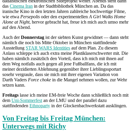
dadaistischen elektronischen Sideprojekt weiter. Abends steht dann
das
Cinema Iran
in der Stadtbibliothek München an. Da das
iranische Kino in den letzten Jahren zahlreiche hochwertige Filme,
wie etwa
Persepolis
oder den experimentellen
A Girl Walks Home
Alone at Night
, hervor gebracht hat, freue ich mich auch umso mehr
auf den Abend.
Auch der
Donnerstag
ist der siebten Kunst gewidmet — dann steht
nämlich die noch bis Mitte Oktober in München stattfindende
Ausstellung
STAR WARS Identities
auf dem Plan. Zu diesem
Anlass schleppe ich auch extra meine Plastiklaserschwerter mit. Die
haben nämlich zusätzlich den Vorteil, dass ich mich mit ihnen auf
dem Weg notfalls auch gegen all jene Fußballfans, die ich mit
meiner dezidierten Ablehnung gegenüber ihrer Lieblingssportart
sosehr vergraule, dass sie mich mit ihrer eigenen Variation von
Darth Vaders
Force choke
in die Mangel nehmen wollen, zur Wehr
setzen kann.
Freitags
lasse ich meine EM-freie Woche dann schließlich noch mit
dem
Uni-Sommerfest
an der LMU und der parallel dazu
stattfindenden
Ethnoparty
in der Glockenbachwerkstatt ausklingen.
Von Freitag bis Freitag München:
Unterwegs mit Richy