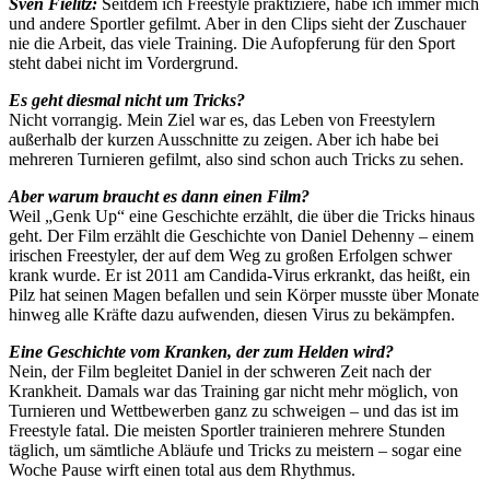
Sven Fielitz:
Seitdem ich Freestyle praktiziere, habe ich immer mich
und andere Sportler gefilmt. Aber in den Clips sieht der Zuschauer
nie die Arbeit, das viele Training. Die Aufopferung für den Sport
steht dabei nicht im Vordergrund.
Es geht diesmal nicht um Tricks?
Nicht vorrangig. Mein Ziel war es, das Leben von Freestylern
außerhalb der kurzen Ausschnitte zu zeigen. Aber ich habe bei
mehreren Turnieren gefilmt, also sind schon auch Tricks zu sehen.
Aber warum braucht es dann einen Film?
Weil „Genk Up“ eine Geschichte erzählt, die über die Tricks hinaus
geht. Der Film erzählt die Geschichte von Daniel Dehenny – einem
irischen Freestyler, der auf dem Weg zu großen Erfolgen schwer
krank wurde. Er ist 2011 am Candida-Virus erkrankt, das heißt, ein
Pilz hat seinen Magen befallen und sein Körper musste über Monate
hinweg alle Kräfte dazu aufwenden, diesen Virus zu bekämpfen.
Eine Geschichte vom Kranken, der zum Helden wird?
Nein, der Film begleitet Daniel in der schweren Zeit nach der
Krankheit. Damals war das Training gar nicht mehr möglich, von
Turnieren und Wettbewerben ganz zu schweigen – und das ist im
Freestyle fatal. Die meisten Sportler trainieren mehrere Stunden
täglich, um sämtliche Abläufe und Tricks zu meistern – sogar eine
Woche Pause wirft einen total aus dem Rhythmus.