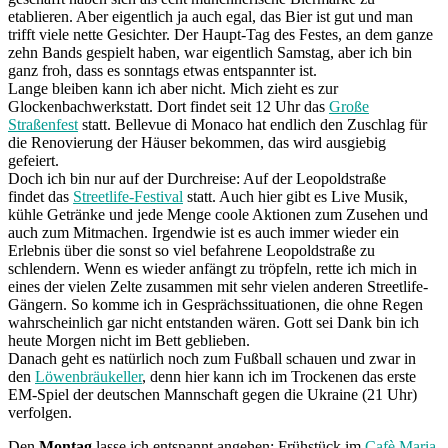
etablieren. Aber eigentlich ja auch egal, das Bier ist gut und man
trifft viele nette Gesichter. Der Haupt-Tag des Festes, an dem ganze
zehn Bands gespielt haben, war eigentlich Samstag, aber ich bin
ganz froh, dass es sonntags etwas entspannter ist.
Lange bleiben kann ich aber nicht. Mich zieht es zur
Glockenbachwerkstatt. Dort findet seit 12 Uhr das
Große
Straßenfest
statt. Bellevue di Monaco hat endlich den Zuschlag für
die Renovierung der Häuser bekommen, das wird ausgiebig
gefeiert.
Doch ich bin nur auf der Durchreise: Auf der Leopoldstraße
findet das
Streetlife-Festival
statt. Auch hier gibt es Live Musik,
kühle Getränke und jede Menge coole Aktionen zum Zusehen und
auch zum Mitmachen. Irgendwie ist es auch immer wieder ein
Erlebnis über die sonst so viel befahrene Leopoldstraße zu
schlendern. Wenn es wieder anfängt zu tröpfeln, rette ich mich in
eines der vielen Zelte zusammen mit sehr vielen anderen Streetlife-
Gängern. So komme ich in Gesprächssituationen, die ohne Regen
wahrscheinlich gar nicht entstanden wären. Gott sei Dank bin ich
heute Morgen nicht im Bett geblieben.
Danach geht es natürlich noch zum Fußball schauen und zwar in
den
Löwenbräukeller
, denn hier kann ich im Trockenen das erste
EM-Spiel der deutschen Mannschaft gegen die Ukraine (21 Uhr)
verfolgen.
Den
Montag
lasse ich entspannt angehen: Frühstück im
Cafè Maria
.