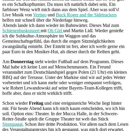
es ein Schafkopfturnier. Da muss ich natürlich dabei sein. Ein
farbloser Wenz wirft mich dann aus dem Spiel. Aber was soll’s!
Live Musik von
Vertigo
und
Buck Roger and the Sidetrackers
helfen mir schnell über die Niederlage hinweg.
Abends lande ich dann wieder im Bahnwärter. Dieses Mal zum
Schienenbuskonzert
mit
Oh Girl
und Martin Lidl. Wieder genieße
ich die Subkultur-Atmosphäre im Waggon und das
Gemeinschaftsgefühl, das durch die engen Sitzmöglichkeiten
zwangsläufig entsteht. Der Eintritt ist frei, aber ich werfe gerne ein
paar Euro in den Musiker-Hut, als dieser durch die Reihen geht.
Am
Donnerstag
steht wieder Fußball auf dem Programm. Dieses
Mal habe ich keine Lust auf Menschenmassen. Ein Freund
veranstaltet zum Deutschlandspiel gegen Polen (21 Uhr) ein kleines
BBQ auf der Terrasse. Unter der Markise sind wir auf jedes Wetter
vorbereitet und ich kann mehr oder weniger entspannt verfolgen,
wie Robert Lewandowski auf seine Bayern-Team-Kollegen trifft,
hoffe aber, dass er nicht wirklich trifft.
Schon wieder
Freitag
und eine ereignisreiche Woche liegt hinter
mir. Für heute Abend kann ich mich kaum entscheiden, wo ich hin
soll. Option eins: Theater. In der Mucca Halle, in der Schwere-
Reiter-Straße spielt die Gruppe Theater tut weh das Stück
Sinnspagat
. Schon ihre dritte Produktion. Vor allem nach dem Lesen
des Veranstaltungstextes bin ich gespannt, was mich dort erwartet.