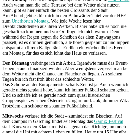
Auch wenn man die tolle Terrasse bei dem Wetter nicht nutzen
kann, gibt es hier einfach die besten Croissants der Stadt.
Am Abend geht es für mich in den Bahnwärter Thiel vor der HFF
zum
Unerhörten Montag
. Wie jede Woche lesen hier
Drehbuchstudenten aus ihren Werken. Bisher habe ich es noch nie
geschafft zu kommen und vor Ort frage ich mich warum. Denn
während der Regen gegen die Scheiben des alten Zugwaggons
prasselt, ist es drinnen gemütlich, alle hören gespannt zu und nippen
entspannt an ihrem Kaltgetränk. Endlich ein wöchentliches Event
am Montag, für das es sich lohnt das Haus zu verlassen.
Den
Dienstag
verbringe ich mit Arbeit. Irgendwie muss das Event-
Leben ja auch finanziert werden. Aber wenigstens verpasst man bei
dem Wetter nicht die Chance am Flaucher zu liegen. An solchen
Tagen bin ich fast froh über das schlechte Wetter.
Das Schöne an der Europameisterschafts-Zeit ist ja: Auch wenn ich
gerade nichts geplant habe, kann ich immer Fußball schauen gehen.
Und so schaffe ich es gerade noch zum quasi historischen
Gruppenspiel zwischen Österreich-Ungarn und…ok, dummer Witz.
Trotzdem ein schöner entspannter Fußballabend.
Mittwochs
verlasse ich die Stadt – zumindest ein Bisschen. Auf
dem Campus in Garching findet seit Montag das
Garnix-Festival
statt. Kurz vor den Klausuren ist das genau das Richtige, um noch
einmal die Uni mit echtem Leben zu füllen. Heute um 15 Uhr gibt