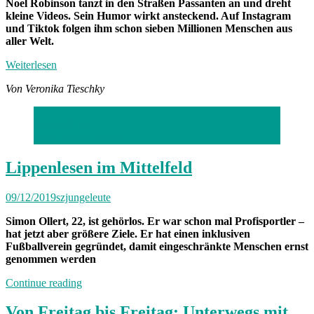
Noel Robinson tanzt in den Straßen Passanten an und dreht
kleine Videos. Sein Humor wirkt ansteckend. Auf Instagram
und Tiktok folgen ihm schon sieben Millionen Menschen aus
aller Welt.
Weiterlesen
Von Veronika Tieschky
Simon Ollert
Foto: Florian Peljak
Lippenlesen im Mittelfeld
09/12/2019
szjungeleute
Simon Ollert, 22, ist gehörlos. Er war schon mal Profisportler –
hat jetzt aber größere Ziele. Er hat einen inklusiven
Fußballverein gegründet, damit eingeschränkte Menschen ernst
genommen werden
„Lippenlesen
Continue reading
im
Mittelfeld“
Von Freitag bis Freitag: Unterwegs mit