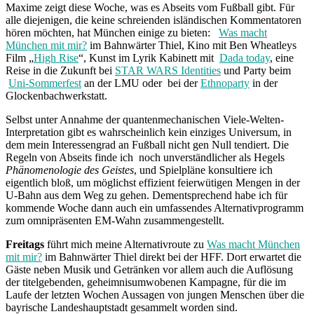
Maxime zeigt diese Woche, was es Abseits vom Fußball gibt. Für
alle diejenigen, die keine schreienden isländischen Kommentatoren
hören möchten, hat München einige zu bieten:
Was macht
München mit mir?
im Bahnwärter Thiel, Kino mit Ben Wheatleys
Film „
High Rise
“, Kunst im Lyrik Kabinett mit
Dada today
, eine
Reise in die Zukunft bei
STAR WARS Identities
und Party beim
Uni-Sommerfest
an der LMU oder bei der
Ethnoparty
in der
Glockenbachwerkstatt.
Selbst unter Annahme der quantenmechanischen Viele-Welten-
Interpretation gibt es wahrscheinlich kein einziges Universum, in
dem mein Interessengrad an Fußball nicht gen Null tendiert. Die
Regeln von Abseits finde ich noch unverständlicher als Hegels
Phänomenologie des Geistes
, und Spielpläne konsultiere ich
eigentlich bloß, um möglichst effizient feierwütigen Mengen in der
U-Bahn aus dem Weg zu gehen. Dementsprechend habe ich für
kommende Woche dann auch ein umfassendes Alternativprogramm
zum omnipräsenten EM-Wahn zusammengestellt.
Freitags
führt mich meine Alternativroute zu
Was macht München
mit mir?
im Bahnwärter Thiel direkt bei der HFF. Dort erwartet die
Gäste neben Musik und Getränken vor allem auch die Auflösung
der titelgebenden, geheimnisumwobenen Kampagne, für die im
Laufe der letzten Wochen Aussagen von jungen Menschen über die
bayrische Landeshauptstadt gesammelt worden sind.