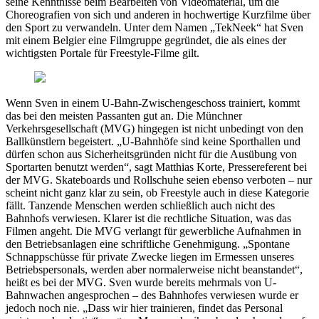
seine Kenntnisse beim Bearbeiten von Videomaterial, um die
Choreografien von sich und anderen in hochwertige Kurzfilme über
den Sport zu verwandeln. Unter dem Namen „TekNeek“ hat Sven
mit einem Belgier eine Filmgruppe gegründet, die als eines der
wichtigsten Portale für Freestyle-Filme gilt.
Wenn Sven in einem U-Bahn-Zwischengeschoss trainiert, kommt
das bei den meisten Passanten gut an. Die Münchner
Verkehrsgesellschaft (MVG) hingegen ist nicht unbedingt von den
Ballkünstlern begeistert. „U-Bahnhöfe sind keine Sporthallen und
dürfen schon aus Sicherheitsgründen nicht für die Ausübung von
Sportarten benutzt werden“, sagt Matthias Korte, Pressereferent bei
der MVG. Skateboards und Rollschuhe seien ebenso verboten – nur
scheint nicht ganz klar zu sein, ob Freestyle auch in diese Kategorie
fällt. Tanzende Menschen werden schließlich auch nicht des
Bahnhofs verwiesen. Klarer ist die rechtliche Situation, was das
Filmen angeht. Die MVG verlangt für gewerbliche Aufnahmen in
den Betriebsanlagen eine schriftliche Genehmigung. „Spontane
Schnappschüsse für private Zwecke liegen im Ermessen unseres
Betriebspersonals, werden aber normalerweise nicht beanstandet“,
heißt es bei der MVG. Sven wurde bereits mehrmals von U-
Bahnwachen angesprochen – des Bahnhofes verwiesen wurde er
jedoch noch nie. „Dass wir hier trainieren, findet das Personal