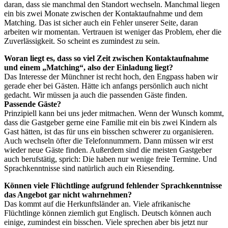
daran, dass sie manchmal den Standort wechseln. Manchmal liegen
ein bis zwei Monate zwischen der Kontaktaufnahme und dem
Matching. Das ist sicher auch ein Fehler unserer Seite, daran
arbeiten wir momentan. Vertrauen ist weniger das Problem, eher die
Zuverlässigkeit. So scheint es zumindest zu sein.
Woran liegt es, dass so viel Zeit zwischen Kontaktaufnahme
und einem „Matching“, also der Einladung liegt?
Das Interesse der Münchner ist recht hoch, den Engpass haben wir
gerade eher bei Gästen. Hätte ich anfangs persönlich auch nicht
gedacht. Wir müssen ja auch die passenden Gäste finden.
Passende Gäste?
Prinzipiell kann bei uns jeder mitmachen. Wenn der Wunsch kommt,
dass die Gastgeber gerne eine Familie mit ein bis zwei Kindern als
Gast hätten, ist das für uns ein bisschen schwerer zu organisieren.
Auch wechseln öfter die Telefonnummern. Dann müssen wir erst
wieder neue Gäste finden. Außerdem sind die meisten Gastgeber
auch berufstätig, sprich: Die haben nur wenige freie Termine. Und
Sprachkenntnisse sind natürlich auch ein Riesending.
Können viele Flüchtlinge aufgrund fehlender Sprachkenntnisse
das Angebot gar nicht wahrnehmen?
Das kommt auf die Herkunftsländer an. Viele afrikanische
Flüchtlinge können ziemlich gut Englisch. Deutsch können auch
einige, zumindest ein bisschen. Viele sprechen aber bis jetzt nur