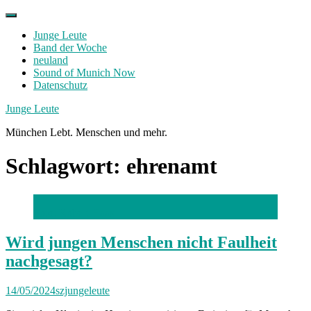
Skip
to
Junge Leute
content
Band der Woche
neuland
Sound of Munich Now
Datenschutz
Facebook
Twitter
Instagram
Junge Leute
München Lebt. Menschen und mehr.
Schlagwort:
ehrenamt
Foto: Robert Haas
Wird jungen Menschen nicht Faulheit
nachgesagt?
14/05/2024
szjungeleute