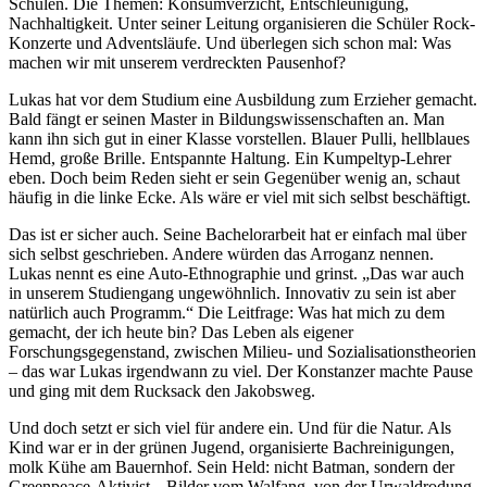
Schulen. Die Themen: Konsumverzicht, Entschleunigung,
Nachhaltigkeit. Unter seiner Leitung organisieren die Schüler Rock-
Konzerte und Adventsläufe. Und überlegen sich schon mal: Was
machen wir mit unserem verdreckten Pausenhof?
Lukas hat vor dem Studium eine Ausbildung zum Erzieher gemacht.
Bald fängt er seinen Master in Bildungswissenschaften an. Man
kann ihn sich gut in einer Klasse vorstellen. Blauer Pulli, hellblaues
Hemd, große Brille. Entspannte Haltung. Ein Kumpeltyp-Lehrer
eben. Doch beim Reden sieht er sein Gegenüber wenig an, schaut
häufig in die linke Ecke. Als wäre er viel mit sich selbst beschäftigt.
Das ist er sicher auch. Seine Bachelorarbeit hat er einfach mal über
sich selbst geschrieben. Andere würden das Arroganz nennen.
Lukas nennt es eine Auto-Ethnographie und grinst. „Das war auch
in unserem Studiengang ungewöhnlich. Innovativ zu sein ist aber
natürlich auch Programm.“ Die Leitfrage: Was hat mich zu dem
gemacht, der ich heute bin? Das Leben als eigener
Forschungsgegenstand, zwischen Milieu- und Sozialisationstheorien
– das war Lukas irgendwann zu viel. Der Konstanzer machte Pause
und ging mit dem Rucksack den Jakobsweg.
Und doch setzt er sich viel für andere ein. Und für die Natur. Als
Kind war er in der grünen Jugend, organisierte Bachreinigungen,
molk Kühe am Bauernhof. Sein Held: nicht Batman, sondern der
Greenpeace-Aktivist. „Bilder vom Walfang, von der Urwaldrodung