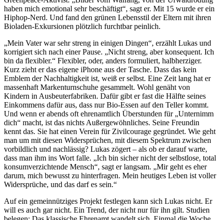
haben mich emotional sehr beschäftigt“, sagt er. Mit 15 wurde er ein
Hiphop-Nerd. Und fand den grünen Lebensstil der Eltern mit ihren
Bioladen-Exkursionen plötzlich furchtbar peinlich.
„Mein Vater war sehr streng in einigen Dingen“, erzählt Lukas und
korrigiert sich nach einer Pause. „Nicht streng, aber konsequent. Ich
bin da flexibler.“ Flexibler, oder, anders formuliert, halbherziger.
Kurz zieht er das eigene iPhone aus der Tasche. Dass das kein
Emblem der Nachhaltigkeit ist, weiß er selbst. Eine Zeit lang hat er
massenhaft Markenturnschuhe gesammelt. Wohl genäht von
Kindern in Ausbeuterfabriken. Dafür gibt er fast die Hälfte seines
Einkommens dafür aus, dass nur Bio-Essen auf den Teller kommt.
Und wenn er abends oft ehrenamtlich Überstunden für „Unternimm
dich“ macht, ist das nichts Außergewöhnliches. Seine Freundin
kennt das. Sie hat einen Verein für Zivilcourage gegründet. Wie geht
man um mit diesen Widersprüchen, mit diesem Spektrum zwischen
vorbildlich und nachlässig? Lukas zögert – als ob er darauf warte,
dass man ihm ins Wort falle. „Ich bin sicher nicht der selbstlose, total
konsumverzichtende Mensch“, sagt er langsam. „Mir geht es eher
darum, mich bewusst zu hinterfragen. Mein heutiges Leben ist voller
Widersprüche, und das darf es sein.“
Auf ein gemeinnütziges Projekt festlegen kann sich Lukas nicht. Er
will es auch gar nicht. Ein Trend, der nicht nur für ihn gilt. Studien
belegen: Das klassische Ehrenamt wandelt sich. Einmal die Woche