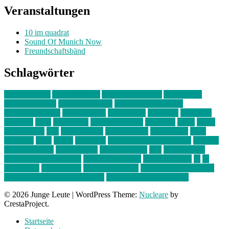
Veranstaltungen
10 im quadrat
Sound Of Munich Now
Freundschaftsbänd
Schlagwörter
10 im Quadrat
Amelie Völker
Anastasia Trenkler
Ausstellung
bahnwärter thiel
Band der Woche
Bei Krause zu Hause
Beziehungsweise
ein abend mit
farbenladen
feierwerk
fotografie
Hip-Hop
indie
junge leute
junges münchen
Kolumne
kunst
Liebe
Lisi Wasmer
lmu
lost weekend
Louis Seibert
Max Fluder
mein
münchen
milla
musik
München
Münchens junge Kreative
neuland
ornella cosenza
Partnerschaft
Philipp Kreiter
pop
Rita Argauer
Sound Of Munich Now
Stefanie Witterauf
susanne krause
sz
sz
junge leute
szjungeleute
theresa parstorfer
Von Freitag bis Freitag
von freitag bis freitag münchen
Zeichen der Freundschaft
© 2026 Junge Leute
|
WordPress Theme:
Nucleare
by
CrestaProject.
Startseite