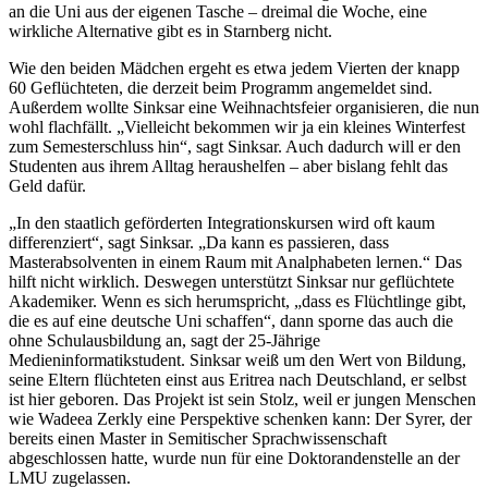
an die Uni aus der eigenen Tasche – dreimal die Woche, eine
wirkliche Alternative gibt es in Starnberg nicht.
Wie den beiden Mädchen ergeht es etwa jedem Vierten der knapp
60 Geflüchteten, die derzeit beim Programm angemeldet sind.
Außerdem wollte Sinksar eine Weihnachtsfeier organisieren, die nun
wohl flachfällt. „Vielleicht bekommen wir ja ein kleines Winterfest
zum Semesterschluss hin“, sagt Sinksar. Auch dadurch will er den
Studenten aus ihrem Alltag heraushelfen – aber bislang fehlt das
Geld dafür.
„In den staatlich geförderten Integrationskursen wird oft kaum
differenziert“, sagt Sinksar. „Da kann es passieren, dass
Masterabsolventen in einem Raum mit Analphabeten lernen.“ Das
hilft nicht wirklich. Deswegen unterstützt Sinksar nur geflüchtete
Akademiker. Wenn es sich herumspricht, „dass es Flüchtlinge gibt,
die es auf eine deutsche Uni schaffen“, dann sporne das auch die
ohne Schulausbildung an, sagt der 25-Jährige
Medieninformatikstudent. Sinksar weiß um den Wert von Bildung,
seine Eltern flüchteten einst aus Eritrea nach Deutschland, er selbst
ist hier geboren. Das Projekt ist sein Stolz, weil er jungen Menschen
wie Wadeea Zerkly eine Perspektive schenken kann: Der Syrer, der
bereits einen Master in Semitischer Sprachwissenschaft
abgeschlossen hatte, wurde nun für eine Doktorandenstelle an der
LMU zugelassen.