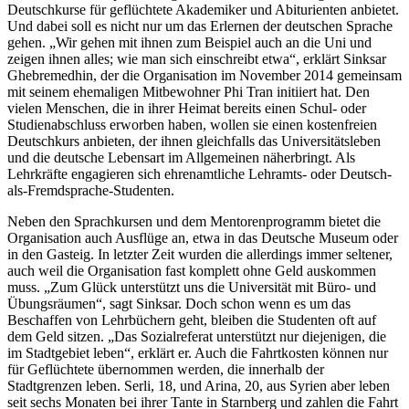
Deutschkurse für geflüchtete Akademiker und Abiturienten anbietet.
Und dabei soll es nicht nur um das Erlernen der deutschen Sprache
gehen. „Wir gehen mit ihnen zum Beispiel auch an die Uni und
zeigen ihnen alles; wie man sich einschreibt etwa“, erklärt Sinksar
Ghebremedhin, der die Organisation im November 2014 gemeinsam
mit seinem ehemaligen Mitbewohner Phi Tran initiiert hat. Den
vielen Menschen, die in ihrer Heimat bereits einen Schul- oder
Studienabschluss erworben haben, wollen sie einen kostenfreien
Deutschkurs anbieten, der ihnen gleichfalls das Universitätsleben
und die deutsche Lebensart im Allgemeinen näherbringt. Als
Lehrkräfte engagieren sich ehrenamtliche Lehramts- oder Deutsch-
als-Fremdsprache-Studenten.
Neben den Sprachkursen und dem Mentorenprogramm bietet die
Organisation auch Ausflüge an, etwa in das Deutsche Museum oder
in den Gasteig. In letzter Zeit wurden die allerdings immer seltener,
auch weil die Organisation fast komplett ohne Geld auskommen
muss. „Zum Glück unterstützt uns die Universität mit Büro- und
Übungsräumen“, sagt Sinksar. Doch schon wenn es um das
Beschaffen von Lehrbüchern geht, bleiben die Studenten oft auf
dem Geld sitzen. „Das Sozialreferat unterstützt nur diejenigen, die
im Stadtgebiet leben“, erklärt er. Auch die Fahrtkosten können nur
für Geflüchtete übernommen werden, die innerhalb der
Stadtgrenzen leben. Serli, 18, und Arina, 20, aus Syrien aber leben
seit sechs Monaten bei ihrer Tante in Starnberg und zahlen die Fahrt