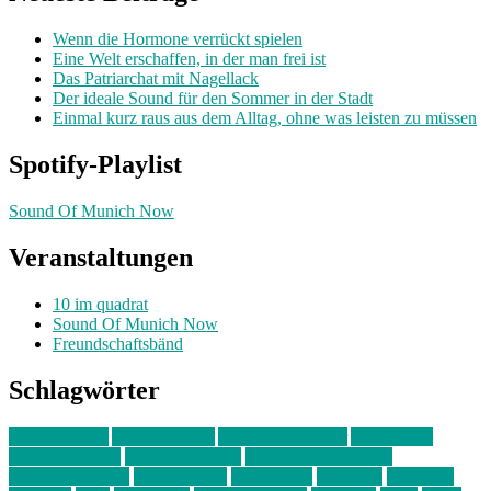
Wenn die Hormone verrückt spielen
Eine Welt erschaffen, in der man frei ist
Das Patriarchat mit Nagellack
Der ideale Sound für den Sommer in der Stadt
Einmal kurz raus aus dem Alltag, ohne was leisten zu müssen
Spotify-Playlist
Sound Of Munich Now
Veranstaltungen
10 im quadrat
Sound Of Munich Now
Freundschaftsbänd
Schlagwörter
10 im Quadrat
Amelie Völker
Anastasia Trenkler
Ausstellung
bahnwärter thiel
Band der Woche
Bei Krause zu Hause
Beziehungsweise
ein abend mit
farbenladen
feierwerk
fotografie