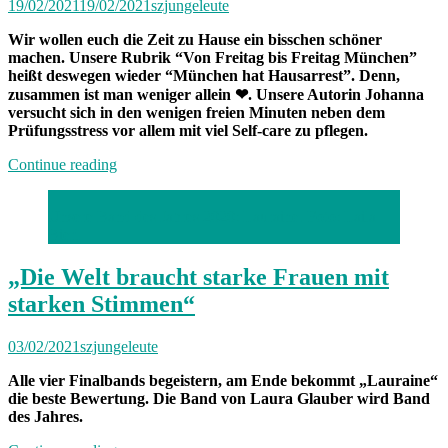
19/02/2021
19/02/2021
szjungeleute
Wir wollen euch die Zeit zu Hause ein bisschen schöner
machen. Unsere Rubrik “Von Freitag bis Freitag München”
heißt deswegen wieder “München hat Hausarrest”. Denn,
zusammen ist man weniger allein ❤. Unsere Autorin Johanna
versucht sich in den wenigen freien Minuten neben dem
Prüfungsstress vor allem mit viel Self-care zu pflegen.
„München
Continue reading
hat
Hausarrest:
Unsere Band des Jahres 2020: Lauraine. Foto: Laila
Zuhause
Bierl
mit
Johanna“
„Die Welt braucht starke Frauen mit
starken Stimmen“
03/02/2021
szjungeleute
Alle vier Finalbands begeistern, am Ende bekommt „Lauraine“
die beste Bewertung. Die Band von Laura Glauber wird Band
des Jahres.