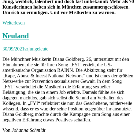
Jung, weiblich, talentiert und doch fast unbekannt: Mehr als 70
Künstlerinnen haben sich in München zusammengeschlossen.
Um sich zu ermutigen. Und vor Mistkerlen zu warnen.
Weiterlesen
Neuland
30/09/2021
szjungeleute
Die Münchner Musikerin Diana Goldberg. 26, unterstützt mit den
Einnahmen, die sie für ihren Song „FYI“ erzielt, die US-
amerikanische Organisation RAINN. Die Abkürzung steht für
„Rape, Abuse & Incest National Network“ und ist eines der größten
Netzwerke zur Prävention sexualisierter Gewalt. In dem Song
„FYI“ verarbeitet die Musikerin die Erfahrung sexueller
Belästigung, die sie in einem Job erlebte. Damals fühlte sie sich
dagegen machtlos, gab sich selbst die Schuld am Verhalten des
Kollegen. In „FYI“ reflektiert sie nun das Geschehene, mittlerweile
wissend, dass er es war, der seine Position gegenüber ihr ausnutzte.
Diana Goldberg möchte durch die Kampagne zum Song aus einer
negativen Erfahrung etwas Positives schaffen.
Von
Johanna Schmidt