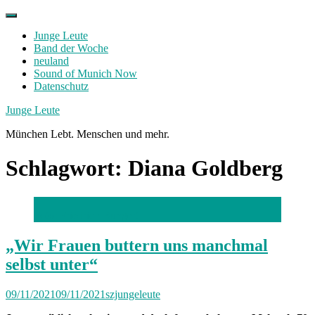
Skip
to
Junge Leute
content
Band der Woche
neuland
Sound of Munich Now
Datenschutz
Facebook
Twitter
Instagram
Junge Leute
München Lebt. Menschen und mehr.
Schlagwort:
Diana Goldberg
Foto: Friedrich Bungert
„Wir Frauen buttern uns manchmal
selbst unter“
09/11/2021
09/11/2021
szjungeleute