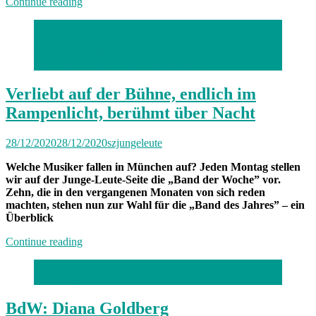
„„Die
Continue reading
Welt
braucht
Fotos: Gino Dambrowski (2), Ludwig Spöttl, David
starke
Garthwaite, Isabel van Moon, Kathrin Heinzle, Laila
Frauen
Bierl, Jana Kolb, Gregor Wiebe, privat
mit
starken
Stimmen““
Verliebt auf der Bühne, endlich im
Rampenlicht, berühmt über Nacht
28/12/2020
28/12/2020
szjungeleute
Welche Musiker fallen in München auf? Jeden Montag stellen
wir auf der Junge-Leute-Seite die „Band der Woche” vor.
Zehn, die in den vergangenen Monaten von sich reden
machten, stehen nun zur Wahl für die „Band des Jahres” – ein
Überblick
„Verliebt
Continue reading
auf
der
Foto: David Garthwaite
Bühne,
endlich
im
BdW: Diana Goldberg