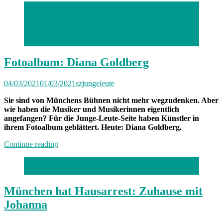
Angefangen hat sie – ganz klassisch – mit Klavier.
Schnell war Diana Goldberg aber klar, dass sie am
liebsten singt. Fotos: Gregor Zielke, privat (2), Danat
Kleinmann (2)
Fotoalbum: Diana Goldberg
04/03/2021
01/03/2021
szjungeleute
Sie sind von Münchens Bühnen nicht mehr wegzudenken. Aber
wie haben die Musiker und Musikerinnen eigentlich
angefangen? Für die Junge-Leute-Seite haben Künstler in
ihrem Fotoalbum geblättert. Heute: Diana Goldberg.
„Fotoalbum:
Continue reading
Diana
Goldberg“
Foto: Florian Kotthoff
München hat Hausarrest: Zuhause mit
Johanna