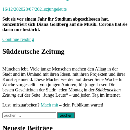
Rampenlicht,
berühmt
16/12/2020
28/07/2021
szjungeleute
über
Nacht“
Seit sie vor einem Jahr ihr Studium abgeschlossen hat,
konzentriert sich Diana Goldberg auf die Musik. Corona hat sie
darin nur bestärkt.
„BdW:
Continue reading
Diana
Goldberg“
Süddeutsche Zeitung
München lebt. Viele junge Menschen machen den Alltag in der
Stadt und im Umland mit ihren Ideen, mit ihren Projekten und ihrer
Kunst spannend. Diese Macher werden auf dieser Seite Woche für
Woche vorgestellt – von jungen Autoren, für junge Leser. Die
besten Geschichten der Stadt: jeden Montag in der
Süddeutschen
Zeitung
auf der Seite „Junge Leute“ – und jeden Tag im Internet.
Lust, mitzuarbeiten?
Mach mit
– dein Publikum wartet!
Suchen
nach:
Neueste Beiträge