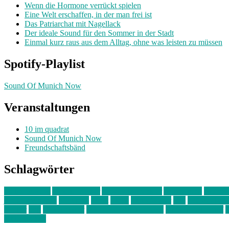
Wenn die Hormone verrückt spielen
Eine Welt erschaffen, in der man frei ist
Das Patriarchat mit Nagellack
Der ideale Sound für den Sommer in der Stadt
Einmal kurz raus aus dem Alltag, ohne was leisten zu müssen
Spotify-Playlist
Sound Of Munich Now
Veranstaltungen
10 im quadrat
Sound Of Munich Now
Freundschaftsbänd
Schlagwörter
10 im Quadrat
Amelie Völker
Anastasia Trenkler
Ausstellung
bahnwär
junges münchen
Kolumne
kunst
Liebe
Lisi Wasmer
lmu
lost weeken
Kreiter
pop
Rita Argauer
Sound Of Munich Now
Stefanie Witterauf
s
Freundschaft