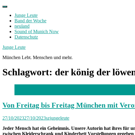
Skip
to
Junge Leute
content
Band der Woche
neuland
Sound of Munich Now
Datenschutz
Facebook
Twitter
Instagram
Junge Leute
München Lebt. Menschen und mehr.
Schlagwort:
der könig der löwe
Foto: privat
Von Freitag bis Freitag München mit Vero
27/10/2023
27/10/2023
szjungeleute
Jeder Mensch hat ein Geheimnis. Unsere Autorin hat ihres für uns
zwischen Kleiderschrank und Kinderbett Vorstellungen gegeben 