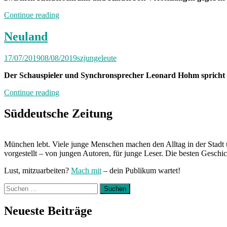
„Von
Continue reading
Freitag
bis
Neuland
Freitag
München
17/07/2019
08/08/2019
szjungeleute
mit
Veronika“
Der Schauspieler und Synchronsprecher Leonard Hohm spricht i
„Neuland“
Continue reading
Süddeutsche Zeitung
München lebt. Viele junge Menschen machen den Alltag in der Stadt 
vorgestellt – von jungen Autoren, für junge Leser. Die besten Geschi
Lust, mitzuarbeiten?
Mach mit
– dein Publikum wartet!
Suchen
nach:
Neueste Beiträge