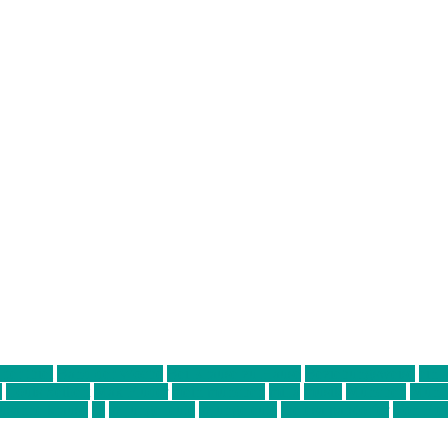
ter thiel
Band der Woche
Bei Krause zu Hause
Beziehungsweise
ein 
d
Louis Seibert
Max Fluder
mein münchen
milla
musik
München
Münch
usanne krause
sz
sz junge leute
szjungeleute
theresa parstorfer
Von Frei