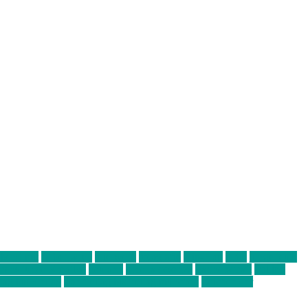
abend mit
farbenladen
feierwerk
fotografie
Hip-Hop
indie
junge leute
ens junge Kreative
neuland
ornella cosenza
Partnerschaft
Philipp
tag bis Freitag
von freitag bis freitag münchen
Zeichen der