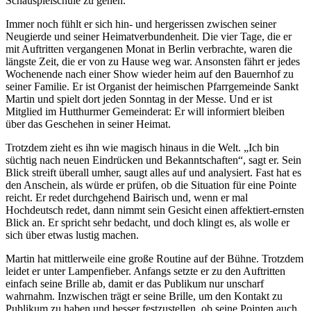
Schauspielschule zu gehen.
Immer noch fühlt er sich hin- und hergerissen zwischen seiner
Neugierde und seiner Heimatverbundenheit. Die vier Tage, die er
mit Auftritten vergangenen Monat in Berlin verbrachte, waren die
längste Zeit, die er von zu Hause weg war. Ansonsten fährt er jedes
Wochenende nach einer Show wieder heim auf den Bauernhof zu
seiner Familie. Er ist Organist der heimischen Pfarrgemeinde Sankt
Martin und spielt dort jeden Sonntag in der Messe. Und er ist
Mitglied im Hutthurmer Gemeinderat: Er will informiert bleiben
über das Geschehen in seiner Heimat.
Trotzdem zieht es ihn wie magisch hinaus in die Welt. „Ich bin
süchtig nach neuen Eindrücken und Bekanntschaften“, sagt er. Sein
Blick streift überall umher, saugt alles auf und analysiert. Fast hat es
den Anschein, als würde er prüfen, ob die Situation für eine Pointe
reicht. Er redet durchgehend Bairisch und, wenn er mal
Hochdeutsch redet, dann nimmt sein Gesicht einen affektiert-ernsten
Blick an. Er spricht sehr bedacht, und doch klingt es, als wolle er
sich über etwas lustig machen.
Martin hat mittlerweile eine große Routine auf der Bühne. Trotzdem
leidet er unter Lampenfieber. Anfangs setzte er zu den Auftritten
einfach seine Brille ab, damit er das Publikum nur unscharf
wahrnahm. Inzwischen trägt er seine Brille, um den Kontakt zu
Publikum zu haben und besser festzustellen, ob seine Pointen auch