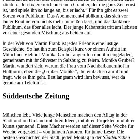
zünden. „Ich fixiere mich auf einen Grantler, der die ganz Zeit ernst
ist, und spiele ihn so lange an, bis er lacht.“ Für ihn gibt es zwei
Sorten von Publikum. Das Abonnement-Publikum, das sich vor
lauter Routine von nichts mehr mitreißen lässt, und das dankbare
Publikum, das über alles lacht. Der junge Kabarettist tritt am liebsten
vor einer gesunden Mischung aus beiden auf.
In der Welt von Martin Frank ist jedes Erlebnis eine lustige
Geschichte. So hat ihn zum Beispiel kurz vor einem Auftritt im
Münchner Viehhof Monika Gruber angerufen und ihn eingeladen,
gemeinsam mit ihr Silvester in Salzburg zu feiern. Monika Gruber?
Martin wundert sich, warum die Frau vom Nachbarbauernhof in
Hutthurm, eben die „Gruber Monika“, ihn einfach so anruft und
fragt, wie es ihm geht. Erst langsam wird ihm bewusst, wer da
gerade am Telefon ist.
Süddeutsche Zeitung
München lebt. Viele junge Menschen machen den Alltag in der
Stadt und im Umland mit ihren Ideen, mit ihren Projekten und ihrer
Kunst spannend. Diese Macher werden auf dieser Seite Woche für
Woche vorgestellt – von jungen Autoren, für junge Leser. Die
besten Geschichten der Stadt: jeden Montag in der
Süddeutschen