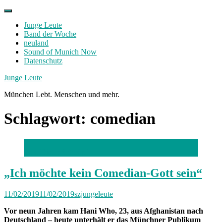
Skip
to
Junge Leute
content
Band der Woche
neuland
Sound of Munich Now
Datenschutz
Facebook
Twitter
Instagram
Junge Leute
München Lebt. Menschen und mehr.
Schlagwort:
comedian
Foto Dieter Schnöpf
„Ich möchte kein Comedian-Gott sein“
11/02/2019
11/02/2019
szjungeleute
Vor neun Jahren kam Hani Who, 23, aus Afghanistan nach
Deutschland – heute unterhält er das Münchner Publikum