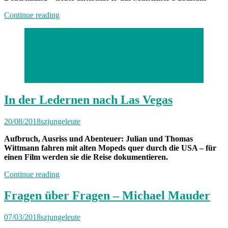
„„Ich
Continue reading
möchte
kein
Zwei Brüder zwischen Heimatliebe und Fernweh,
Comedian-
bairischem Dialekt und
amerikanischer Sprache,
Gott
Schnelllebigkeit und Entschleunigung: Julian und
sein““
Thomas Wittmann begeben sich auf eine große Reise.
Foto: Kahlstain Fotografie
In der Ledernen nach Las Vegas
20/08/2018
szjungeleute
Aufbruch, Ausriss und Abenteuer: Julian und Thomas
Wittmann fahren mit alten Mopeds quer durch die USA – für
einen Film werden sie die Reise dokumentieren.
„In
Continue reading
der
Ledernen
Fragen über Fragen – Michael Mauder
nach
Las
07/03/2018
szjungeleute
Vegas“