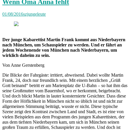
Wenn Oma Anna fehlt
01/08/2016
szjungeleute
Der junge Kabarettist Martin Frank kommt aus Niederbayern
nach München, um Schauspieler zu werden. Und er fährt an
jedem Wochenende von München nach Niederbayern, um
wirklich daheim zu sein.
Von Anne Gerstenberg
Die Blicke der Fahrgäste: irritiert, abweisend. Dabei wollte Martin
Frank, 24, doch nur freundlich sein. Mit einem herzlichen „Grüß
Gott beinand“ betritt er am Marienplatz die U-Bahn – so hat ihm das
seine Großmutter vom Bauernhof, wo er herkommt, beigebracht.
Und doch blickt Martin in lauter konsternierte Gesichter. Dass diese
Form der Höflichkeit in München nicht so üblich ist und nicht zur
allgemeinen Stimmung beiträgt, wusste er nicht. Diese typische
Szene zeigt den Kontrast zwischen Land und Stadt, es ist eine von
vielen Beispielen aus dem Programm des jungen Kabarettisten, der
aus dem tiefsten Niederbayern kam, um sich in München seinen
großen Traum zu erfüllen, Schauspieler zu werden. Und doch ist