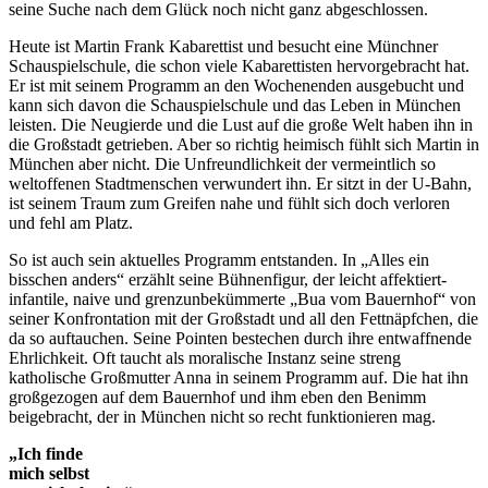
seine Suche nach dem Glück noch nicht ganz abgeschlossen.
Heute ist Martin Frank Kabarettist und besucht eine Münchner
Schauspielschule, die schon viele Kabarettisten hervorgebracht hat.
Er ist mit seinem Programm an den Wochenenden ausgebucht und
kann sich davon die Schauspielschule und das Leben in München
leisten. Die Neugierde und die Lust auf die große Welt haben ihn in
die Großstadt getrieben. Aber so richtig heimisch fühlt sich Martin in
München aber nicht. Die Unfreundlichkeit der vermeintlich so
weltoffenen Stadtmenschen verwundert ihn. Er sitzt in der U-Bahn,
ist seinem Traum zum Greifen nahe und fühlt sich doch verloren
und fehl am Platz.
So ist auch sein aktuelles Programm entstanden. In „Alles ein
bisschen anders“ erzählt seine Bühnenfigur, der leicht affektiert-
infantile, naive und grenzunbekümmerte „Bua vom Bauernhof“ von
seiner Konfrontation mit der Großstadt und all den Fettnäpfchen, die
da so auftauchen. Seine Pointen bestechen durch ihre entwaffnende
Ehrlichkeit. Oft taucht als moralische Instanz seine streng
katholische Großmutter Anna in seinem Programm auf. Die hat ihn
großgezogen auf dem Bauernhof und ihm eben den Benimm
beigebracht, der in München nicht so recht funktionieren mag.
„Ich finde
mich selbst