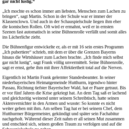
gar nicht lustig.“
„Ich mochte es schon immer am liebsten, Menschen zum Lachen zu
bringen“, sagt Martin. Schon in der Schule war er immer der
Klassenclown. Und auch in der Schauspielschule liegen ihm eher
die komischen Rollen. Oft wird er ermahnt, weil er in ernsten
Szenen fast automatisch in seine Bühnenrolle verfällt und somit alles
ins Lächerliche zieht.
Die Bühnenfigur entwickelte er, als er mit 16 sein erstes Programm
„Ich pubertiere“ schrieb, mit dem er über die Grenzen Bayerns
hinaus die Wirtshäuser zum Lachen brachte. „Ich finde mich selbst
gar nicht lustig“, sagt Frank völlig unvermittelt. Seine Bühnenrolle,
sagt er ernst, gehe ihm mit ihrer Affektiertheit total auf die Nerven.
Eigentlich ist Martin Frank gelernter Standesbeamter. In seiner
niederbayerischen Heimatgemeinde Hutthurm, irgendwo hinter
Passau, Richtung tiefster Bayerischer Wald, hat er Paare getraut. Bis
er vor fünf Jahren die Krise gekriegt hat. An dem Tag saß er lachend
und gleichzeitig weinend unter seinem Schreibtisch, hatte seinen
Aktenvernichter in den Armen und wusste: So konnte es nicht
weiter gehen mit ihm. Am selben Tag hat er bei seinem Chef, dem
Hutthurmer Bürgermeister, gekündigt und später sein Fachabitur
nachgeholt. Während dieser Zeit nahm er all seinen Mut zusammen
und entschied sich, seinen großen Traum zu verfolgen und auf die