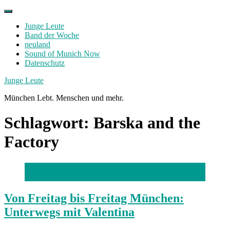
Skip
to
Junge Leute
content
Band der Woche
neuland
Sound of Munich Now
Datenschutz
Facebook
Twitter
Instagram
Junge Leute
München Lebt. Menschen und mehr.
Schlagwort:
Barska and the
Factory
Foto: privat
Von Freitag bis Freitag München:
Unterwegs mit Valentina