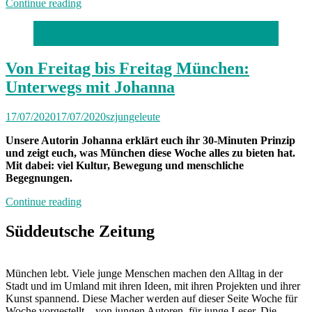
„Von
Continue reading
Freitag
bis
Foto: Florian Kotthoff
Freitag
München:
Unterwegs
Von Freitag bis Freitag München:
mit
Unterwegs mit Johanna
Alina“
17/07/2020
17/07/2020
szjungeleute
Unsere Autorin Johanna erklärt euch ihr 30-Minuten Prinzip
und zeigt euch, was München diese Woche alles zu bieten hat.
Mit dabei: viel Kultur, Bewegung und menschliche
Begegnungen.
„Von
Continue reading
Freitag
bis
Süddeutsche Zeitung
Freitag
München:
Unterwegs
München lebt. Viele junge Menschen machen den Alltag in der
mit
Stadt und im Umland mit ihren Ideen, mit ihren Projekten und ihrer
Johanna“
Kunst spannend. Diese Macher werden auf dieser Seite Woche für
Woche vorgestellt – von jungen Autoren, für junge Leser. Die