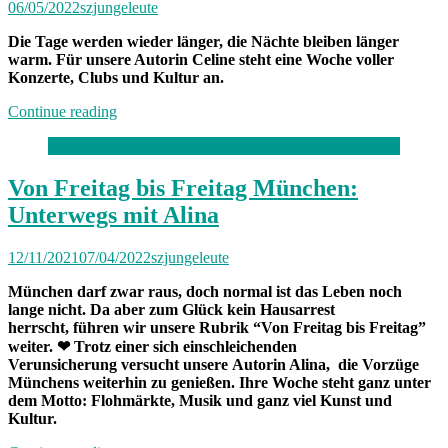
06/05/2022
szjungeleute
Die Tage werden wieder länger, die Nächte bleiben länger
warm. Für unsere Autorin Celine steht eine Woche voller
Konzerte, Clubs und Kultur an.
„Von
Continue reading
Freitag
Foto: privat
bis
Freitag
München:
Von Freitag bis Freitag München:
Unterwegs
Unterwegs mit Alina
mit
Celine“
12/11/2021
07/04/2022
szjungeleute
München darf zwar raus, doch normal ist das Leben noch
lange nicht. Da aber zum Glück kein Hausarrest
herrscht, führen wir unsere Rubrik “Von Freitag bis Freitag”
weiter. ❤
Trotz einer sich einschleichenden
Verunsicherung
versucht unsere
Autorin Alina, die Vorzüge
Münchens weiterhin zu genießen. Ihre Woche steht ganz unter
dem Motto: Flohmärkte, Musik und ganz viel Kunst und
Kultur.