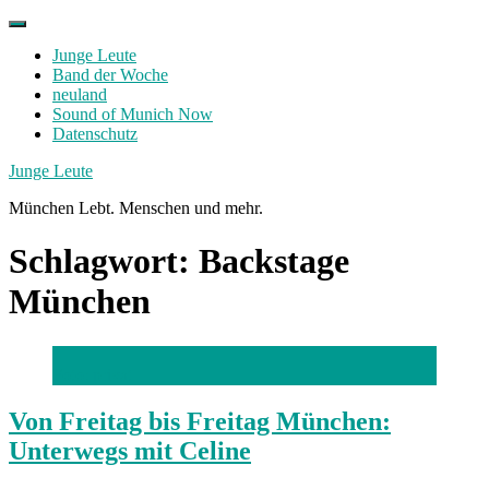
Skip
to
Junge Leute
content
Band der Woche
neuland
Sound of Munich Now
Datenschutz
Facebook
Twitter
Instagram
Junge Leute
München Lebt. Menschen und mehr.
Schlagwort:
Backstage
München
Foto: privat
Von Freitag bis Freitag München:
Unterwegs mit Celine