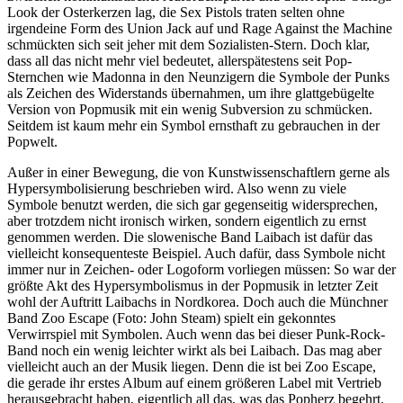
Look der Osterkerzen lag, die Sex Pistols traten selten ohne
irgendeine Form des Union Jack auf und Rage Against the Machine
schmückten sich seit jeher mit dem Sozialisten-Stern. Doch klar,
dass all das nicht mehr viel bedeutet, allerspätestens seit Pop-
Sternchen wie Madonna in den Neunzigern die Symbole der Punks
als Zeichen des Widerstands übernahmen, um ihre glattgebügelte
Version von Popmusik mit ein wenig Subversion zu schmücken.
Seitdem ist kaum mehr ein Symbol ernsthaft zu gebrauchen in der
Popwelt.
Außer in einer Bewegung, die von Kunstwissenschaftlern gerne als
Hypersymbolisierung beschrieben wird. Also wenn zu viele
Symbole benutzt werden, die sich gar gegenseitig widersprechen,
aber trotzdem nicht ironisch wirken, sondern eigentlich zu ernst
genommen werden. Die slowenische Band Laibach ist dafür das
vielleicht konsequenteste Beispiel. Auch dafür, dass Symbole nicht
immer nur in Zeichen- oder Logoform vorliegen müssen: So war der
größte Akt des Hypersymbolismus in der Popmusik in letzter Zeit
wohl der Auftritt Laibachs in Nordkorea. Doch auch die Münchner
Band Zoo Escape (Foto: John Steam) spielt ein gekonntes
Verwirrspiel mit Symbolen. Auch wenn das bei dieser Punk-Rock-
Band noch ein wenig leichter wirkt als bei Laibach. Das mag aber
vielleicht auch an der Musik liegen. Denn die ist bei Zoo Escape,
die gerade ihr erstes Album auf einem größeren Label mit Vertrieb
herausgebracht haben, eigentlich all das, was das Popherz begehrt.