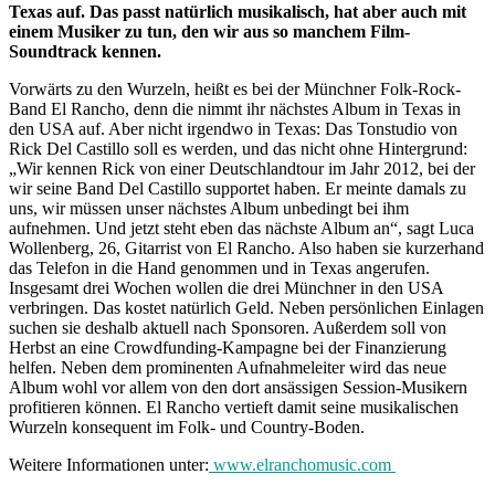
Texas auf. Das passt natürlich musikalisch, hat aber auch mit
einem Musiker zu tun, den wir aus so manchem Film-
Soundtrack kennen.
Vorwärts zu den Wurzeln, heißt es bei der Münchner Folk-Rock-
Band El Rancho, denn die nimmt ihr nächstes Album in Texas in
den USA auf. Aber nicht irgendwo in Texas: Das Tonstudio von
Rick Del Castillo soll es werden, und das nicht ohne Hintergrund:
„Wir kennen Rick von einer Deutschlandtour im Jahr 2012, bei der
wir seine Band Del Castillo supportet haben. Er meinte damals zu
uns, wir müssen unser nächstes Album unbedingt bei ihm
aufnehmen. Und jetzt steht eben das nächste Album an“, sagt Luca
Wollenberg, 26, Gitarrist von El Rancho. Also haben sie kurzerhand
das Telefon in die Hand genommen und in Texas angerufen.
Insgesamt drei Wochen wollen die drei Münchner in den USA
verbringen. Das kostet natürlich Geld. Neben persönlichen Einlagen
suchen sie deshalb aktuell nach Sponsoren. Außerdem soll von
Herbst an eine Crowdfunding-Kampagne bei der Finanzierung
helfen. Neben dem prominenten Aufnahmeleiter wird das neue
Album wohl vor allem von den dort ansässigen Session-Musikern
profitieren können. El Rancho vertieft damit seine musikalischen
Wurzeln konsequent im Folk- und Country-Boden.
Weitere Informationen unter:
www.elranchomusic.com