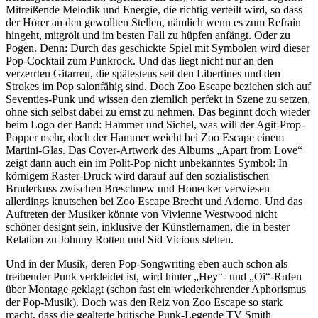
Mitreißende Melodik und Energie, die richtig verteilt wird, so dass
der Hörer an den gewollten Stellen, nämlich wenn es zum Refrain
hingeht, mitgrölt und im besten Fall zu hüpfen anfängt. Oder zu
Pogen. Denn: Durch das geschickte Spiel mit Symbolen wird dieser
Pop-Cocktail zum Punkrock. Und das liegt nicht nur an den
verzerrten Gitarren, die spätestens seit den Libertines und den
Strokes im Pop salonfähig sind. Doch Zoo Escape beziehen sich auf
Seventies-Punk und wissen den ziemlich perfekt in Szene zu setzen,
ohne sich selbst dabei zu ernst zu nehmen. Das beginnt doch wieder
beim Logo der Band: Hammer und Sichel, was will der Agit-Prop-
Popper mehr, doch der Hammer weicht bei Zoo Escape einem
Martini-Glas. Das Cover-Artwork des Albums „Apart from Love“
zeigt dann auch ein im Polit-Pop nicht unbekanntes Symbol: In
körnigem Raster-Druck wird darauf auf den sozialistischen
Bruderkuss zwischen Breschnew und Honecker verwiesen –
allerdings knutschen bei Zoo Escape Brecht und Adorno. Und das
Auftreten der Musiker könnte von Vivienne Westwood nicht
schöner designt sein, inklusive der Künstlernamen, die in bester
Relation zu Johnny Rotten und Sid Vicious stehen.
Und in der Musik, deren Pop-Songwriting eben auch schön als
treibender Punk verkleidet ist, wird hinter „Hey“- und „Oi“-Rufen
über Montage geklagt (schon fast ein wiederkehrender Aphorismus
der Pop-Musik). Doch was den Reiz von Zoo Escape so stark
macht, dass die gealterte britische Punk-Legende TV Smith