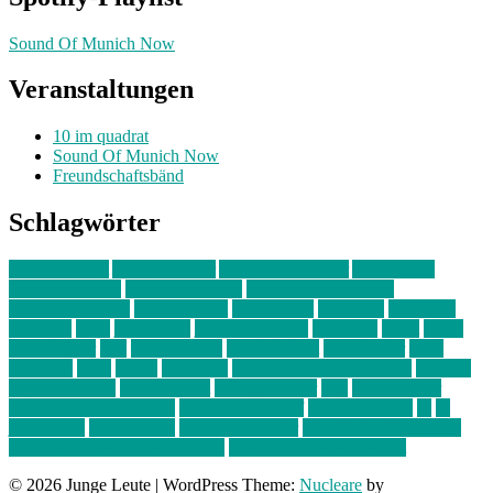
Sound Of Munich Now
Veranstaltungen
10 im quadrat
Sound Of Munich Now
Freundschaftsbänd
Schlagwörter
10 im Quadrat
Amelie Völker
Anastasia Trenkler
Ausstellung
bahnwärter thiel
Band der Woche
Bei Krause zu Hause
Beziehungsweise
ein abend mit
farbenladen
feierwerk
fotografie
Hip-Hop
indie
junge leute
junges münchen
Kolumne
kunst
Liebe
Lisi Wasmer
lmu
lost weekend
Louis Seibert
Max Fluder
mein
münchen
milla
musik
München
Münchens junge Kreative
neuland
ornella cosenza
Partnerschaft
Philipp Kreiter
pop
Rita Argauer
Sound Of Munich Now
Stefanie Witterauf
susanne krause
sz
sz
junge leute
szjungeleute
theresa parstorfer
Von Freitag bis Freitag
von freitag bis freitag münchen
Zeichen der Freundschaft
© 2026 Junge Leute
|
WordPress Theme:
Nucleare
by