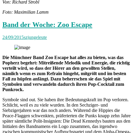
Von: Richard Strobl
Foto: Maximilian Lamm
Band der Woche: Zoo Escape
24/09/2015
szjungeleute
Die Münchner Band Zoo Escape hat alles zu bieten, was das
Popherz begehrt: Mitreißende Melodik und Energie, die richtig
verteilt wird, so dass der Hörer an den gewollten Stellen,
nämlich wenn es zum Refrain hingeht, mitgrölt und im besten
Fall zu hüpfen anfängt. Dazu beherrschen sie das Spiel mit
Symbolen und verwandeln dadurch ihren Pop-Cocktail zum
Punkrock.
Symbole sind out. Sie haben ihre Bedeutungskraft im Pop verloren.
Schlicht, weil es zu viele wurden. In den Sechziger- und
Siebzigerjahren war das noch anders. Während die Hippies die
Peace-Flaggen schwenkten, präferierten die Punks knapp zehn Jahre
später sämtliche Polit-Insignien: Die Dead Kennedys bauten aus den
Initialen des Bandnamens ein Logo zusammen, das irgendwo
zwischen kommunistischer Aufbruchspartei und dem Alpha-Omega-