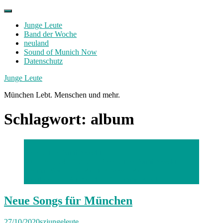
Skip
to
Junge Leute
content
Band der Woche
neuland
Sound of Munich Now
Datenschutz
Facebook
Twitter
Instagram
Junge Leute
München Lebt. Menschen und mehr.
Schlagwort:
album
Foto: Gino Dambrowski
München, 24.09.2020 / Foto: Gino Dambrowski
Thema: Sound Of Munich Now / München /
Musikszene / Feierwerk e.V./ Umme Block
Neue Songs für München
27/10/2020
szjungeleute