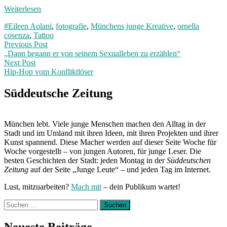
Weiterlesen
#Eileen Aolani
,
fotografie
,
Münchens junge Kreative
,
ornella
cosenza
,
Tattoo
Post
Previous
Previous Post
post:
„Dann begann er von seinem Sexualleben zu erzählen“
navigation
Next Post
Hip-Hop vom Konfliktlöser
Next
Post:
Süddeutsche Zeitung
München lebt. Viele junge Menschen machen den Alltag in der
Stadt und im Umland mit ihren Ideen, mit ihren Projekten und ihrer
Kunst spannend. Diese Macher werden auf dieser Seite Woche für
Woche vorgestellt – von jungen Autoren, für junge Leser. Die
besten Geschichten der Stadt: jeden Montag in der
Süddeutschen
Zeitung
auf der Seite „Junge Leute“ – und jeden Tag im Internet.
Lust, mitzuarbeiten?
Mach mit
– dein Publikum wartet!
Suchen
nach:
Neueste Beiträge