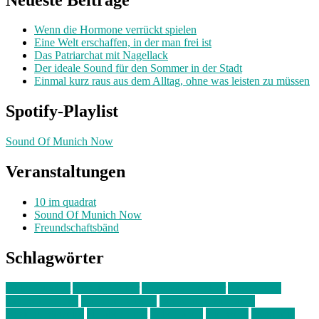
Wenn die Hormone verrückt spielen
Eine Welt erschaffen, in der man frei ist
Das Patriarchat mit Nagellack
Der ideale Sound für den Sommer in der Stadt
Einmal kurz raus aus dem Alltag, ohne was leisten zu müssen
Spotify-Playlist
Sound Of Munich Now
Veranstaltungen
10 im quadrat
Sound Of Munich Now
Freundschaftsbänd
Schlagwörter
10 im Quadrat
Amelie Völker
Anastasia Trenkler
Ausstellung
bahnwärter thiel
Band der Woche
Bei Krause zu Hause
Beziehungsweise
ein abend mit
farbenladen
feierwerk
fotografie