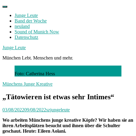
Skip
to
Junge Leute
content
Band der Woche
neuland
Sound of Munich Now
Datenschutz
Facebook
Twitter
Instagram
Junge Leute
München Lebt. Menschen und mehr.
Foto: Catherina Hess
Münchens Junge Kreative
„Tätowieren ist etwas sehr Intimes“
03/08/2022
09/08/2022
szjungeleute
Wo arbeiten Münchens junge kreative Köpfe? Wir haben sie an
ihren Arbeitsplätzen besucht und ihnen über die Schulter
geschaut. Heute: Eileen Aolani.