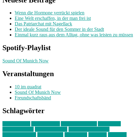
Wenn die Hormone verrückt spielen
Eine Welt erschaffen, in der man frei ist
Das Patriarchat mit Nagellack
Der ideale Sound für den Sommer in der Stadt
Einmal kurz raus aus dem Alltag, ohne was leisten zu müssen
Spotify-Playlist
Sound Of Munich Now
Veranstaltungen
10 im quadrat
Sound Of Munich Now
Freundschaftsbänd
Schlagwörter
10 im Quadrat
Amelie Völker
Anastasia Trenkler
Ausstellung
bahnwärter thiel
Band der Woche
Bei Krause zu Hause
Beziehungsweise
ein abend mit
farbenladen
feierwerk
fotografie