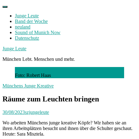
Skip
to
Junge Leute
content
Band der Woche
neuland
Sound of Munich Now
Datenschutz
Facebook
Twitter
Instagram
Junge Leute
München Lebt. Menschen und mehr.
Foto: Robert Haas
Münchens Junge Kreative
Räume zum Leuchten bringen
30/08/2023
szjungeleute
Wo arbeiten Münchens junge kreative Köpfe? Wir haben sie an
ihren Arbeitsplätzen besucht und ihnen über die Schulter geschaut.
Heute: Sara Misztela.