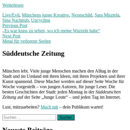
Weiterlesen
Live/Evil
,
Münchens junge Kreative
,
Neonschild
,
Sara Misztela
,
Sina Nachtrub
,
Upcycling
Post
Previous
Previous Post
post:
„Es war krass zu sehen, wo ich meine Wurzeln habe“
navigation
Next Post
Metal für verlorene Seelen
Next
Post:
Süddeutsche Zeitung
München lebt. Viele junge Menschen machen den Alltag in der
Stadt und im Umland mit ihren Ideen, mit ihren Projekten und ihrer
Kunst spannend. Diese Macher werden auf dieser Seite Woche für
Woche vorgestellt – von jungen Autoren, für junge Leser. Die
besten Geschichten der Stadt: jeden Montag in der
Süddeutschen
Zeitung
auf der Seite „Junge Leute“ – und jeden Tag im Internet.
Lust, mitzuarbeiten?
Mach mit
– dein Publikum wartet!
Suchen
nach:
Neueste Beiträge