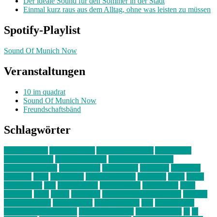
Der ideale Sound für den Sommer in der Stadt
Einmal kurz raus aus dem Alltag, ohne was leisten zu müssen
Spotify-Playlist
Sound Of Munich Now
Veranstaltungen
10 im quadrat
Sound Of Munich Now
Freundschaftsbänd
Schlagwörter
10 im Quadrat
Amelie Völker
Anastasia Trenkler
Ausstellung
bahnwärter thiel
Band der Woche
Bei Krause zu Hause
Beziehungsweise
ein abend mit
farbenladen
feierwerk
fotografie
Hip-Hop
indie
junge leute
junges münchen
Kolumne
kunst
Liebe
Lisi Wasmer
lmu
lost weekend
Louis Seibert
Max Fluder
mein
münchen
milla
musik
München
Münchens junge Kreative
neuland
ornella cosenza
Partnerschaft
Philipp Kreiter
pop
Rita Argauer
Sound Of Munich Now
Stefanie Witterauf
susanne krause
sz
sz