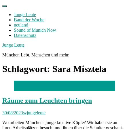
Skip
to
Junge Leute
content
Band der Woche
neuland
Sound of Munich Now
Datenschutz
Facebook
Twitter
Instagram
Junge Leute
München Lebt. Menschen und mehr.
Schlagwort:
Sara Misztela
Foto: Robert Haas
Räume zum Leuchten bringen
30/08/2023
szjungeleute
Wo arbeiten Münchens junge kreative Köpfe? Wir haben sie an
ihren Arbeitsplätzen besucht und ihnen über die Schulter geschaut.