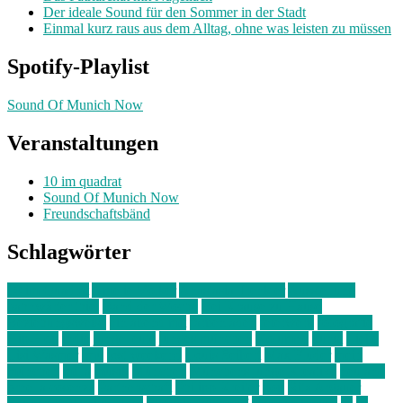
Der ideale Sound für den Sommer in der Stadt
Einmal kurz raus aus dem Alltag, ohne was leisten zu müssen
Spotify-Playlist
Sound Of Munich Now
Veranstaltungen
10 im quadrat
Sound Of Munich Now
Freundschaftsbänd
Schlagwörter
10 im Quadrat
Amelie Völker
Anastasia Trenkler
Ausstellung
bahnwärter thiel
Band der Woche
Bei Krause zu Hause
Beziehungsweise
ein abend mit
farbenladen
feierwerk
fotografie
Hip-Hop
indie
junge leute
junges münchen
Kolumne
kunst
Liebe
Lisi Wasmer
lmu
lost weekend
Louis Seibert
Max Fluder
mein
münchen
milla
musik
München
Münchens junge Kreative
neuland
ornella cosenza
Partnerschaft
Philipp Kreiter
pop
Rita Argauer