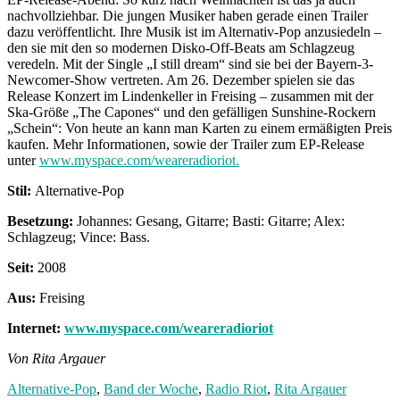
nachvollziehbar. Die jungen Musiker haben gerade einen Trailer
dazu veröffentlicht. Ihre Musik ist im Alternativ-Pop anzusiedeln –
den sie mit den so modernen Disko-Off-Beats am Schlagzeug
veredeln. Mit der Single „I still dream“ sind sie bei der Bayern-3-
Newcomer-Show vertreten. Am 26. Dezember spielen sie das
Release Konzert im Lindenkeller in Freising – zusammen mit der
Ska-Größe „The Capones“ und den gefälligen Sunshine-Rockern
„Schein“: Von heute an kann man Karten zu einem ermäßigten Preis
kaufen. Mehr Informationen, sowie der Trailer zum EP-Release
unter
www.myspace.com/weareradioriot.
Stil:
Alternative-Pop
Besetzung:
Johannes: Gesang, Gitarre; Basti: Gitarre; Alex:
Schlagzeug; Vince: Bass.
Seit:
2008
Aus:
Freising
Internet:
www.myspace.com/weareradioriot
Von Rita Argauer
Alternative-Pop
,
Band der Woche
,
Radio Riot
,
Rita Argauer