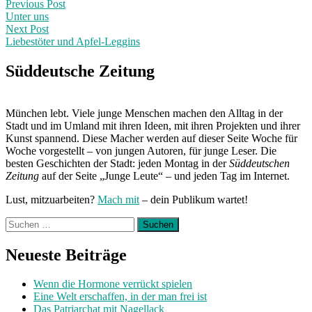
Post
Previous
Previous Post
post:
Unter uns
navigation
Next Post
Liebestöter und Apfel-Leggins
Next
Post:
Süddeutsche Zeitung
München lebt. Viele junge Menschen machen den Alltag in der
Stadt und im Umland mit ihren Ideen, mit ihren Projekten und ihrer
Kunst spannend. Diese Macher werden auf dieser Seite Woche für
Woche vorgestellt – von jungen Autoren, für junge Leser. Die
besten Geschichten der Stadt: jeden Montag in der
Süddeutschen
Zeitung
auf der Seite „Junge Leute“ – und jeden Tag im Internet.
Lust, mitzuarbeiten?
Mach mit
– dein Publikum wartet!
Suchen
nach:
Neueste Beiträge
Wenn die Hormone verrückt spielen
Eine Welt erschaffen, in der man frei ist
Das Patriarchat mit Nagellack