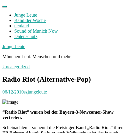
Skip
to
Junge Leute
content
Band der Woche
neuland
Sound of Munich Now
Datenschutz
Facebook
Twitter
Instagram
Junge Leute
München Lebt. Menschen und mehr.
Uncategorized
Radio Riot (Alternative-Pop)
06/12/2010
szjungeleute
“Radio Riot” waren bei der Bayern-3-Newcomer-Show
vertreten.
Scheinachten – so nennt die Freisinger Band „Radio Riot.“ ihren
EP-Release-Abend: So kurz nach Weihnachten ist das ja auch