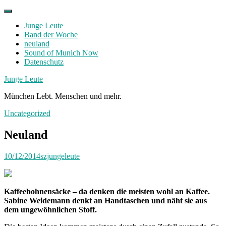
Skip
to
Junge Leute
content
Band der Woche
neuland
Sound of Munich Now
Datenschutz
Facebook
Twitter
Instagram
Junge Leute
München Lebt. Menschen und mehr.
Uncategorized
Neuland
10/12/2014
szjungeleute
Kaffeebohnensäcke – da denken die meisten wohl an Kaffee.
Sabine Weidemann denkt an Handtaschen und näht sie aus
dem ungewöhnlichen Stoff.