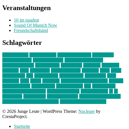
Veranstaltungen
10 im quadrat
Sound Of Munich Now
Freundschaftsbänd
Schlagwörter
10 im Quadrat
Amelie Völker
Anastasia Trenkler
Ausstellung
bahnwärter thiel
Band der Woche
Bei Krause zu Hause
Beziehungsweise
ein abend mit
farbenladen
feierwerk
fotografie
Hip-Hop
indie
junge leute
junges münchen
Kolumne
kunst
Liebe
Lisi Wasmer
lmu
lost weekend
Louis Seibert
Max Fluder
mein
münchen
milla
musik
München
Münchens junge Kreative
neuland
ornella cosenza
Partnerschaft
Philipp Kreiter
pop
Rita Argauer
Sound Of Munich Now
Stefanie Witterauf
susanne krause
sz
sz
junge leute
szjungeleute
theresa parstorfer
Von Freitag bis Freitag
von freitag bis freitag münchen
Zeichen der Freundschaft
© 2026 Junge Leute
|
WordPress Theme:
Nucleare
by
CrestaProject.
Startseite