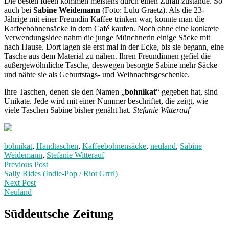
Die besten Ideen kommen meistens durch einen Zufall zustande. So
auch bei
Sabine Weidemann
(Foto: Lulu Graetz). Als die 23-
Jährige mit einer Freundin Kaffee trinken war, konnte man die
Kaffeebohnensäcke in dem Café kaufen. Noch ohne eine konkrete
Verwendungsidee nahm die junge Münchnerin einige Säcke mit
nach Hause. Dort lagen sie erst mal in der Ecke, bis sie begann, eine
Tasche aus dem Material zu nähen. Ihren Freundinnen gefiel die
außergewöhnliche Tasche, deswegen besorgte Sabine mehr Säcke
und nähte sie als Geburtstags- und Weihnachtsgeschenke.
Ihre Taschen, denen sie den Namen „
bohnikat
“ gegeben hat, sind
Unikate. Jede wird mit einer Nummer beschriftet, die zeigt, wie
viele Taschen Sabine bisher genäht hat.
Stefanie Witterauf
bohnikat
,
Handtaschen
,
Kaffeebohnensäcke
,
neuland
,
Sabine
Weidemann
,
Stefanie Witterauf
Post
Previous
Previous Post
post:
Sally Rides (Indie-Pop / Riot Grrrl)
navigation
Next Post
Neuland
Next
Post:
Süddeutsche Zeitung