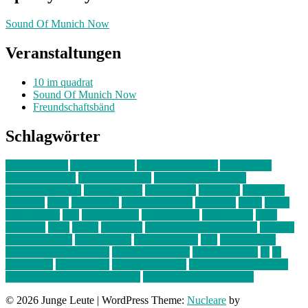
Sound Of Munich Now
Veranstaltungen
10 im quadrat
Sound Of Munich Now
Freundschaftsbänd
Schlagwörter
10 im Quadrat
Amelie Völker
Anastasia Trenkler
Ausstellung
bahnwärter thiel
Band der Woche
Bei Krause zu Hause
Beziehungsweise
ein abend mit
farbenladen
feierwerk
fotografie
Hip-Hop
indie
junge leute
junges münchen
Kolumne
kunst
Liebe
Lisi Wasmer
lmu
lost weekend
Louis Seibert
Max Fluder
mein
münchen
milla
musik
München
Münchens junge Kreative
neuland
ornella cosenza
Partnerschaft
Philipp Kreiter
pop
Rita Argauer
Sound Of Munich Now
Stefanie Witterauf
susanne krause
sz
sz
junge leute
szjungeleute
theresa parstorfer
Von Freitag bis Freitag
von freitag bis freitag münchen
Zeichen der Freundschaft
© 2026 Junge Leute
|
WordPress Theme:
Nucleare
by