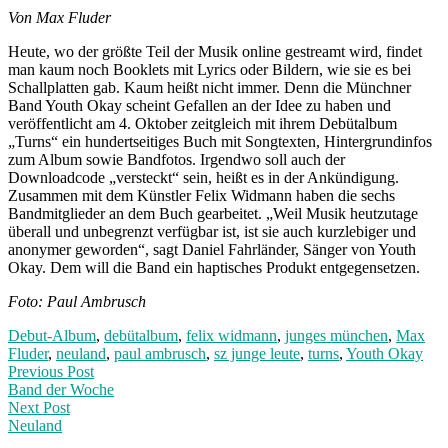
Von Max Fluder
Heute, wo der größte Teil der Musik online gestreamt wird, findet
man kaum noch Booklets mit Lyrics oder Bildern, wie sie es bei
Schallplatten gab. Kaum heißt nicht immer. Denn die Münchner
Band Youth Okay scheint Gefallen an der Idee zu haben und
veröffentlicht am 4. Oktober zeitgleich mit ihrem Debütalbum
„Turns“ ein hundertseitiges Buch mit Songtexten, Hintergrundinfos
zum Album sowie Bandfotos. Irgendwo soll auch der
Downloadcode „versteckt“ sein, heißt es in der Ankündigung.
Zusammen mit dem Künstler Felix Widmann haben die sechs
Bandmitglieder an dem Buch gearbeitet. „Weil Musik heutzutage
überall und unbegrenzt verfügbar ist, ist sie auch kurzlebiger und
anonymer geworden“, sagt Daniel Fahrländer, Sänger von Youth
Okay. Dem will die Band ein haptisches Produkt entgegensetzen.
Foto: Paul Ambrusch
Debut-Album
,
debütalbum
,
felix widmann
,
junges münchen
,
Max
Fluder
,
neuland
,
paul ambrusch
,
sz junge leute
,
turns
,
Youth Okay
Post
Previous
Previous Post
post:
Band der Woche
navigation
Next Post
Neuland
Next