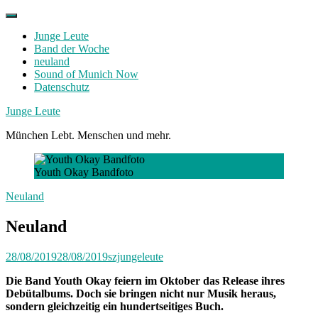
Skip
to
Junge Leute
content
Band der Woche
neuland
Sound of Munich Now
Datenschutz
Facebook
Twitter
Instagram
Junge Leute
München Lebt. Menschen und mehr.
Youth Okay Bandfoto
Neuland
Neuland
28/08/2019
28/08/2019
szjungeleute
Die Band Youth Okay feiern im Oktober das Release ihres
Debütalbums. Doch sie bringen nicht nur Musik heraus,
sondern gleichzeitig ein hundertseitiges Buch.