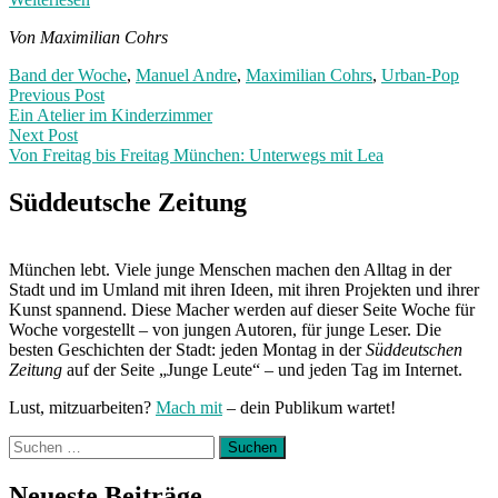
Von Maximilian Cohrs
Band der Woche
,
Manuel Andre
,
Maximilian Cohrs
,
Urban-Pop
Post
Previous
Previous Post
post:
Ein Atelier im Kinderzimmer
navigation
Next Post
Von Freitag bis Freitag München: Unterwegs mit Lea
Next
Post:
Süddeutsche Zeitung
München lebt. Viele junge Menschen machen den Alltag in der
Stadt und im Umland mit ihren Ideen, mit ihren Projekten und ihrer
Kunst spannend. Diese Macher werden auf dieser Seite Woche für
Woche vorgestellt – von jungen Autoren, für junge Leser. Die
besten Geschichten der Stadt: jeden Montag in der
Süddeutschen
Zeitung
auf der Seite „Junge Leute“ – und jeden Tag im Internet.
Lust, mitzuarbeiten?
Mach mit
– dein Publikum wartet!
Suchen
nach:
Neueste Beiträge