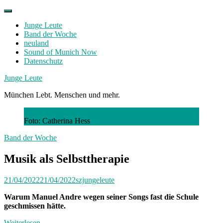
Skip
to
Junge Leute
content
Band der Woche
neuland
Sound of Munich Now
Datenschutz
Facebook
Twitter
Instagram
Junge Leute
München Lebt. Menschen und mehr.
Foto: Catherina Hess
Band der Woche
Musik als Selbsttherapie
21/04/2022
21/04/2022
szjungeleute
Warum Manuel Andre wegen seiner Songs fast die Schule
geschmissen hätte.
Weiterlesen