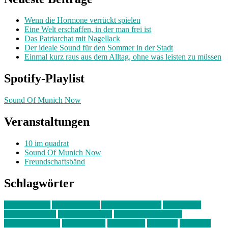
Wenn die Hormone verrückt spielen
Eine Welt erschaffen, in der man frei ist
Das Patriarchat mit Nagellack
Der ideale Sound für den Sommer in der Stadt
Einmal kurz raus aus dem Alltag, ohne was leisten zu müssen
Spotify-Playlist
Sound Of Munich Now
Veranstaltungen
10 im quadrat
Sound Of Munich Now
Freundschaftsbänd
Schlagwörter
10 im Quadrat
Amelie Völker
Anastasia Trenkler
Ausstellung
bahnwärter thiel
Band der Woche
Bei Krause zu Hause
Beziehungsweise
ein abend mit
farbenladen
feierwerk
fotografie