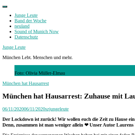
Skip
to
Junge Leute
content
Band der Woche
neuland
Sound of Munich Now
Datenschutz
Facebook
Twitter
Instagram
Junge Leute
München Lebt. Menschen und mehr.
Foto: Olivia Müller-Elmau
München hat Hausarrest
München hat Hausarrest: Zuhause mit La
06/11/2020
06/11/2020
szjungeleute
Der Lockdown ist zurück! Wir wollen euch die Zeit zu Hause e
Denn, zusammen ist man weniger allein
❤
Unser Autor Laurens k