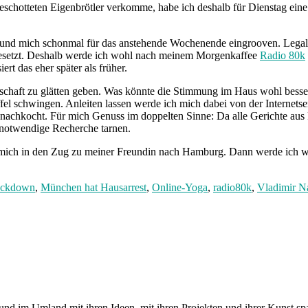
schotteten Eigenbrötler verkomme, habe ich deshalb für Dienstag eine 
 und mich schonmal für das anstehende Wochenende eingrooven. Legale
gesetzt. Deshalb werde ich wohl nach meinem Morgenkaffee
Radio 80k
rt das eher später als früher.
chaft zu glätten geben. Was könnte die Stimmung im Haus wohl besse
el schwingen. Anleiten lassen werde ich mich dabei von der Internets
nachkocht. Für mich Genuss im doppelten Sinne: Da alle Gerichte au
s notwendige Recherche tarnen.
mich in den Zug zu meiner Freundin nach Hamburg. Dann werde ich w
ckdown
,
München hat Hausarrest
,
Online-Yoga
,
radio80k
,
Vladimir N
und im Umland mit ihren Ideen, mit ihren Projekten und ihrer Kunst 