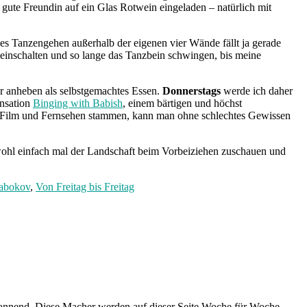
gute Freundin auf ein Glas Rotwein eingeladen – natürlich mit
s Tanzengehen außerhalb der eigenen vier Wände fällt ja gerade
einschalten und so lange das Tanzbein schwingen, bis meine
r anheben als selbstgemachtes Essen.
Donnerstags
werde ich daher
ensation
Binging with Babish
, einem bärtigen und höchst
s Film und Fernsehen stammen, kann man ohne schlechtes Gewissen
ohl einfach mal der Landschaft beim Vorbeiziehen zuschauen und
abokov
,
Von Freitag bis Freitag
spannend. Diese Macher werden auf dieser Seite Woche für Woche