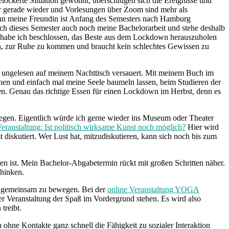
ockerte Situation gewöhnt, überschlugen sich die Ereignisse und
er gerade wieder und Vorlesungen über Zoom sind mehr als
denn meine Freundin ist Anfang des Semesters nach Hamburg
ch dieses Semester auch noch meine Bachelorarbeit und stehe deshalb
, habe ich beschlossen, das Beste aus dem Lockdown herauszuholen
n, zur Ruhe zu kommen und braucht kein schlechtes Gewissen zu
e ungelesen auf meinem Nachttisch versauert. Mit meinem Buch im
hen und einfach mal meine Seele baumeln lassen, beim Studieren der
. Genau das richtige Essen für einen Lockdown im Herbst, denn es
liegen. Eigentlich würde ich gerne wieder ins Museum oder Theater
eranstaltung: Ist politisch wirksame Kunst noch möglich?
Hier wird
diskutiert. Wer Lust hat, mitzudiskutieren, kann sich noch bis zum
n ist. Mein Bachelor-Abgabetermin rückt mit großen Schritten näher.
hinken.
ich gemeinsam zu bewegen. Bei der
online Veranstaltung YOGA
er Veranstaltung der Spaß im Vordergrund stehen. Es wird also
treibt.
ohne Kontakte ganz schnell die Fähigkeit zu sozialer Interaktion