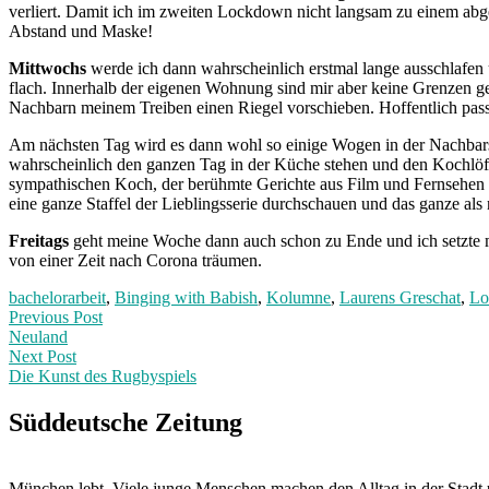
verliert. Damit ich im zweiten Lockdown nicht langsam zu einem abge
Abstand und Maske!
Mittwochs
werde ich dann wahrscheinlich erstmal lange ausschlafen
flach. Innerhalb der eigenen Wohnung sind mir aber keine Grenzen 
Nachbarn meinem Treiben einen Riegel vorschieben. Hoffentlich passie
Am nächsten Tag wird es dann wohl so einige Wogen in der Nachbars
wahrscheinlich den ganzen Tag in der Küche stehen und den Kochlöff
sympathischen Koch, der berühmte Gerichte aus Film und Fernsehen 
eine ganze Staffel der Lieblingsserie durchschauen und das ganze al
Freitags
geht meine Woche dann auch schon zu Ende und ich setzte 
von einer Zeit nach Corona träumen.
bachelorarbeit
,
Binging with Babish
,
Kolumne
,
Laurens Greschat
,
Lo
Post
Previous
Previous Post
post:
Neuland
navigation
Next Post
Die Kunst des Rugbyspiels
Next
Post:
Süddeutsche Zeitung
München lebt. Viele junge Menschen machen den Alltag in der Stadt 