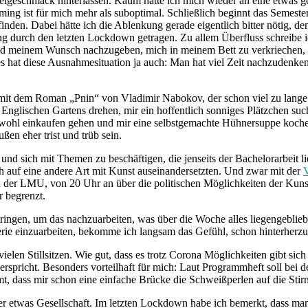
igeschmack hinterlassen. Kaum hatte ich mich wieder an eine etwas gel
ing ist für mich mehr als suboptimal. Schließlich beginnt das Semest
den. Dabei hätte ich die Ablenkung gerade eigentlich bitter nötig, 
g durch den letzten Lockdown getragen. Zu allem Überfluss schreibe i
n und meinem Wunsch nachzugeben, mich in meinem Bett zu verkriechen
hat diese Ausnahmesituation ja auch: Man hat viel Zeit nachzudenke
 mit dem Roman „Pnin“ von Vladimir Nabokov, der schon viel zu lang
nglischen Gartens drehen, mir ein hoffentlich sonniges Plätzchen suc
ohl einkaufen gehen und mir eine selbstgemachte Hühnersuppe kochen
en eher trist und trüb sein.
 und sich mit Themen zu beschäftigen, die jenseits der Bachelorarbeit 
h auf eine andere Art mit Kunst auseinandersetzten. Und zwar mit der
V
 der LMU, von 20 Uhr an über die politischen Möglichkeiten der Kunst 
r begrenzt.
ngen, um das nachzuarbeiten, was über die Woche alles liegengebliebe
ie einzuarbeiten, bekomme ich langsam das Gefühl, schon hinterherzu
ielen Stillsitzen. Wie gut, dass es trotz Corona Möglichkeiten gibt s
spricht. Besonders vorteilhaft für mich: Laut Programmheft soll bei d
 dass mir schon eine einfache Brücke die Schweißperlen auf die Stirn 
 etwas Gesellschaft. Im letzten Lockdown habe ich bemerkt, dass man 