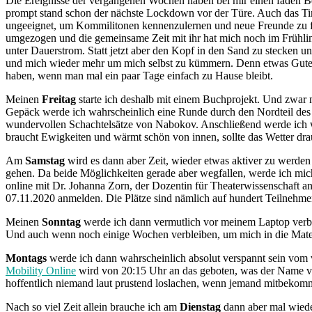
Die Ereignisse der vergangenen Wochen haben bei mir einen faden Be
prompt stand schon der nächste Lockdown vor der Türe. Auch das Tim
ungeeignet, um Kommilitonen kennenzulernen und neue Freunde zu fin
umgezogen und die gemeinsame Zeit mit ihr hat mich noch im Frühlin
unter Dauerstrom. Statt jetzt aber den Kopf in den Sand zu stecke
und mich wieder mehr um mich selbst zu kümmern. Denn etwas Gutes 
haben, wenn man mal ein paar Tage einfach zu Hause bleibt.
Meinen
Freitag
starte ich deshalb mit einem Buchprojekt. Und zwar
Gepäck werde ich wahrscheinlich eine Runde durch den Nordteil des E
wundervollen Schachtelsätze von Nabokov. Anschließend werde ich w
braucht Ewigkeiten und wärmt schön von innen, sollte das Wetter drauß
Am
Samstag
wird es dann aber Zeit, wieder etwas aktiver zu werden
gehen. Da beide Möglichkeiten gerade aber wegfallen, werde ich mic
online mit Dr. Johanna Zorn, der Dozentin für Theaterwissenschaft an
07.11.2020 anmelden. Die Plätze sind nämlich auf hundert Teilnehme
Meinen
Sonntag
werde ich dann vermutlich vor meinem Laptop verbri
Und auch wenn noch einige Wochen verbleiben, um mich in die Mater
Montags
werde ich dann wahrscheinlich absolut verspannt sein vom v
Mobility Online
wird von 20:15 Uhr an das geboten, was der Name ver
hoffentlich niemand laut prustend loslachen, wenn jemand mitbekommt,
Nach so viel Zeit allein brauche ich am
Dienstag
dann aber mal wieder