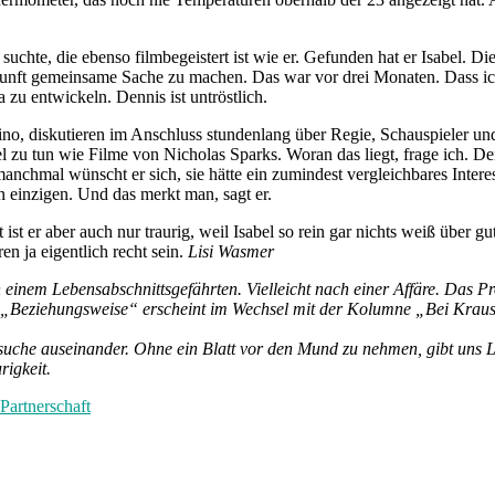
 suchte, die ebenso filmbegeistert ist wie er. Gefunden hat er Isabel. 
ft gemeinsame Sache zu machen. Das war vor drei Monaten. Dass ich he
zu entwickeln. Dennis ist untröstlich.
 Kino, diskutieren im Anschluss stundenlang über Regie, Schauspieler u
l zu tun wie Filme von Nicholas Sparks. Woran das liegt, frage ich. De
anchmal wünscht er sich, sie hätte ein zumindest vergleichbares Intere
en einzigen. Und das merkt man, sagt er.
ist er aber auch nur traurig, weil Isabel so rein gar nichts weiß über g
n ja eigentlich recht sein.
Lisi Wasmer
 einem Lebensabschnittsgefährten. Vielleicht nach einer Affäre. Das P
. „Beziehungsweise“ erscheint im Wechsel mit der Kolumne „Bei Krau
suche auseinander. Ohne ein Blatt vor den Mund zu nehmen, gibt uns Li
rigkeit.
Partnerschaft