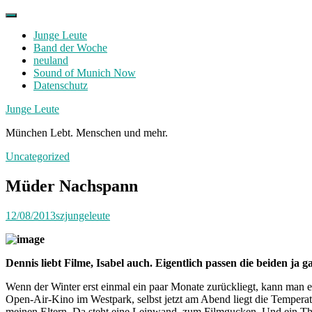
Skip
to
Junge Leute
content
Band der Woche
neuland
Sound of Munich Now
Datenschutz
Facebook
Twitter
Instagram
Junge Leute
München Lebt. Menschen und mehr.
Uncategorized
Müder Nachspann
12/08/2013
szjungeleute
Dennis liebt Filme, Isabel auch. Eigentlich passen die beiden 
Wenn der Winter erst einmal ein paar Monate zurückliegt, kann man e
Open-Air-Kino im Westpark, selbst jetzt am Abend liegt die Temperat
meinen Eltern. Da steht eine Leinwand, zum Filmgucken. Und ein The