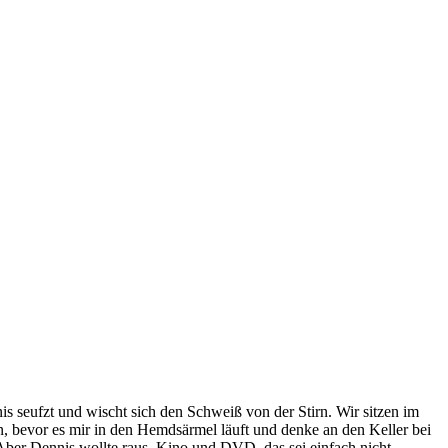
s seufzt und wischt sich den Schweiß von der Stirn. Wir sitzen im
n, bevor es mir in den Hemdsärmel läuft und denke an den Keller bei
Aber Dennis wollte raus. Kino und DVD, das sei einfach nicht