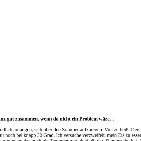
ja ganz gut zusammen, wenn da nicht ein Problem wäre…
ndlich anfangen, sich über den Sommer aufzuregen: Viel zu heiß. Denni
ur noch bei knapp 30 Grad. Ich versuche verzweifelt, mein Eis zu esse
rmometer, das noch nie Temperaturen oberhalb der 23 angezeigt hat. 