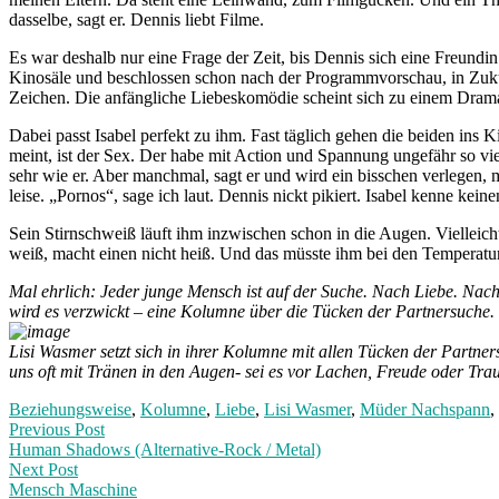
dasselbe, sagt er. Dennis liebt Filme.
Es war deshalb nur eine Frage der Zeit, bis Dennis sich eine Freundin
Kinosäle und beschlossen schon nach der Programmvorschau, in Zukun
Zeichen. Die anfängliche Liebeskomödie scheint sich zu einem Drama 
Dabei passt Isabel perfekt zu ihm. Fast täglich gehen die beiden ins
meint, ist der Sex. Der habe mit Action und Spannung ungefähr so vie
sehr wie er. Aber manchmal, sagt er und wird ein bisschen verlegen, m
leise. „Pornos“, sage ich laut. Dennis nickt pikiert. Isabel kenne kein
Sein Stirnschweiß läuft ihm inzwischen schon in die Augen. Vielleicht 
weiß, macht einen nicht heiß. Und das müsste ihm bei den Temperature
Mal ehrlich: Jeder junge Mensch ist auf der Suche. Nach Liebe. Nach
wird es verzwickt – eine Kolumne über die Tücken der Partnersuche
Lisi Wasmer setzt sich in ihrer Kolumne mit allen Tücken der Partner
uns oft mit Tränen in den Augen- sei es vor Lachen, Freude oder Trau
Beziehungsweise
,
Kolumne
,
Liebe
,
Lisi Wasmer
,
Müder Nachspann
,
Post
Previous
Previous Post
post:
Human Shadows (Alternative-Rock / Metal)
navigation
Next Post
Mensch Maschine