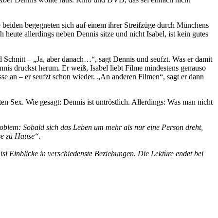
Die beiden begegneten sich auf einem ihrer Streifzüge durch Münchens
ute allerdings neben Dennis sitze und nicht Isabel, ist kein gutes
nd Schnitt – „Ja, aber danach…“, sagt Dennis und seufzt. Was er damit
nnis druckst herum. Er weiß, Isabel liebt Filme mindestens genauso
sse an – er seufzt schon wieder. „An anderen Filmen“, sagt er dann
uten Sex. Wie gesagt: Dennis ist untröstlich. Allerdings: Was man nicht
roblem: Sobald sich das Leben um mehr als nur eine Person dreht,
se zu Hause“.
si Einblicke in verschiedenste Beziehungen. Die Lektüre endet bei